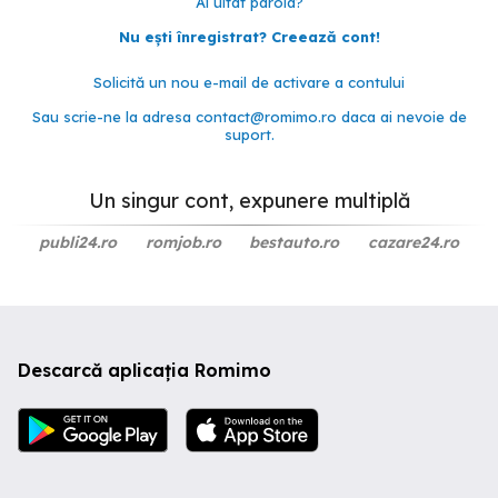
Ai uitat parola?
Nu ești înregistrat? Creează cont!
Solicită un nou e-mail de activare a contului
Sau scrie-ne la adresa
contact@romimo.ro
daca ai nevoie de
suport.
Un singur cont, expunere multiplă
publi24.ro
romjob.ro
bestauto.ro
cazare24.ro
Descarcă aplicația Romimo