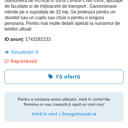
Garsoniera de inchirat in zona Centrul Civic-Onix, aproape
de facultate si de mijloacele de transport . Garosnierase
intinde pe o suprafata de 32 mp. Se preteaza pentru un
stundet sau un cuplu sau chiar o pentru o singura
persoana. Pentru mai multe detalii apelati la nunamrul de
telefon afisat!
ID anunț
: 1743282233
Vizualizări:
0
Raportează
Fă ofertă
Pentru a contacta acest utilizator, intră în contul tău
Romimo.ro sau creează-ți rapid un cont nou!
Intră în cont / Înregistrează-te