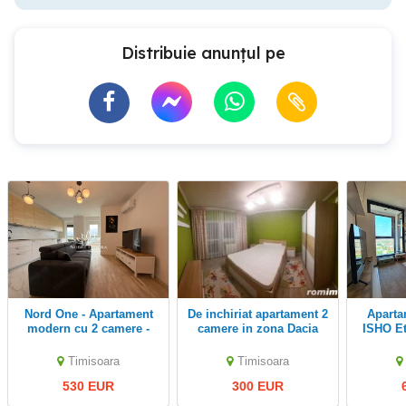
Distribuie anunțul pe
Nord One - Apartament
De inchiriat apartament 2
Apartament 2 Camere
modern cu 2 camere -
camere in zona Dacia
ISHO Et
Brediceanu - zona
Loc Par
Centrala
ide
Timisoara
Timisoara
530 EUR
300 EUR