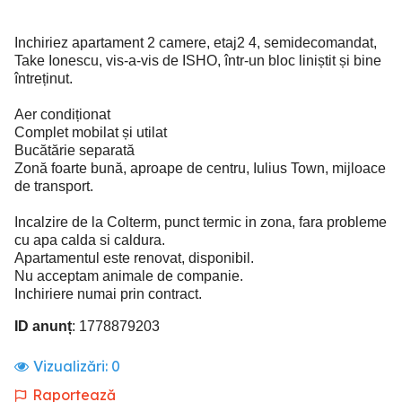
Inchiriez apartament 2 camere, etaj2 4, semidecomandat,
Take Ionescu, vis-a-vis de ISHO, într-un bloc liniștit și bine
întreținut.
Aer condiționat
Complet mobilat și utilat
Bucătărie separată
Zonă foarte bună, aproape de centru, Iulius Town, mijloace
de transport.
Incalzire de la Colterm, punct termic in zona, fara probleme
cu apa calda si caldura.
Apartamentul este renovat, disponibil.
Nu acceptam animale de companie.
Inchiriere numai prin contract.
ID anunț
: 1778879203
Vizualizări:
0
Raportează