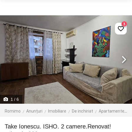
3
1
/ 6
Romimo
Anunțuri
Imobiliare
De inchiriat
Apartamente de inchiriat
Take Ionescu. ISHO. 2 camere.Renovat!