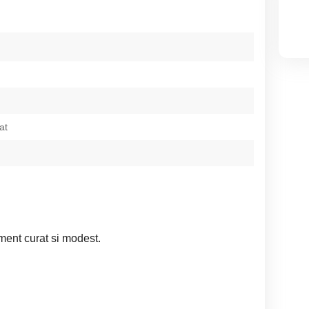
at
ment curat si modest.
.