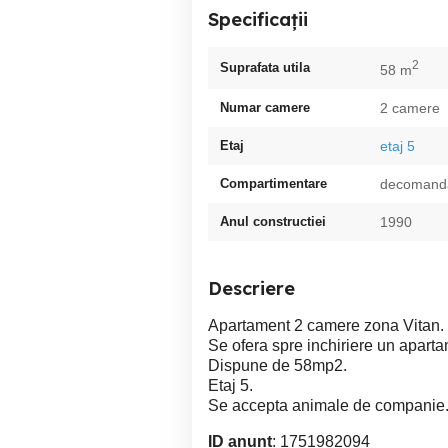
Specificații
2
Suprafata utila
58 m
Numar camere
2 camere
Etaj
etaj 5
Compartimentare
decomand
Anul constructiei
1990
Descriere
Apartament 2 camere zona Vitan.
Se ofera spre inchiriere un aparta
Dispune de 58mp2.
Etaj 5.
Se accepta animale de companie
ID anunț
: 1751982094