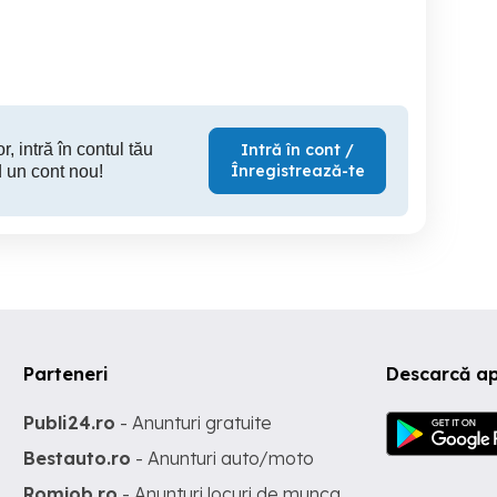
Sector 3
Sector 3
S
360 EUR
340 EUR
33
r, intră în contul tău
Intră în cont /
Înregistrează-te
 un cont nou!
Parteneri
Descarcă a
Publi24.ro
- Anunturi gratuite
Bestauto.ro
- Anunturi auto/moto
Romjob.ro
- Anunturi locuri de munca