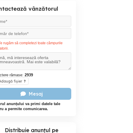
ntactează vânzătorul
e rugăm să completezi toate câmpurile
atorii.
ctere rămase:
2939
daugă fișier
?
Mesaj
rul anunțului va primi datele tale
ru a permite comunicarea.
Distribuie anunțul pe