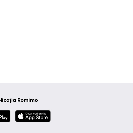
ector 3
Sector 3
Sector 3
0 EUR
320 EUR
420 EUR
plicația Romimo