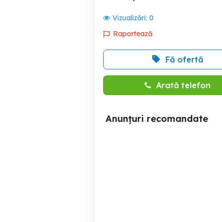
Vizualizări:
0
Raportează
Fă ofertă
Arată telefon
Anunțuri recomandate
Apartament cu 2 camere
Apartament cu 2 camere
de inchiriat in zona Vitan
de 