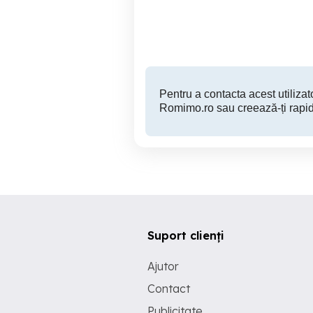
Sector 3
320 EUR
Pentru a contacta acest utilizato
Romimo.ro sau creează-ți rapid
Suport clienți
Ajutor
Contact
Publicitate