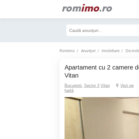
rom
imo
.ro
Romimo
Anunțuri
Imobiliare
De inchi
Apartament cu 2 camere de inchiriat in zona
Vitan
Bucuresti
,
Sector 3
Vitan
Vezi pe
hartă