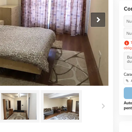
Co
T
oblig
Cara
A
Auto
pent