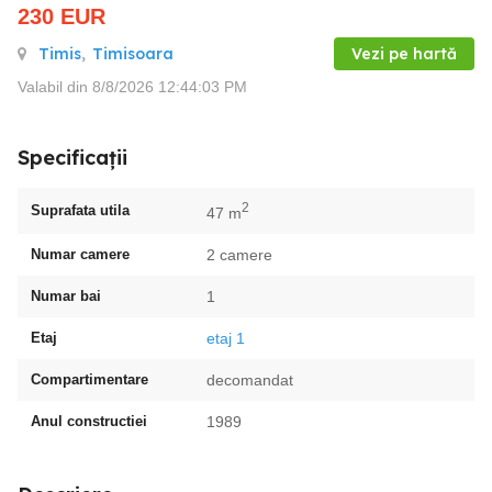
230
EUR
Timis
,
Timisoara
Vezi pe hartă
Valabil din 8/8/2026 12:44:03 PM
Specificații
2
Suprafata utila
47 m
Numar camere
2 camere
Numar bai
1
Etaj
etaj 1
Compartimentare
decomandat
Anul constructiei
1989