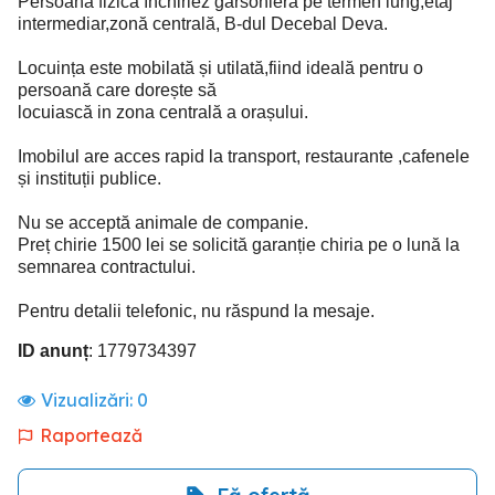
Persoană fizică închiriez garsonieră pe termen lung,etaj
intermediar,zonă centrală, B-dul Decebal Deva.
Locuința este mobilată și utilată,fiind ideală pentru o
persoană care dorește să
locuiască in zona centrală a orașului.
Imobilul are acces rapid la transport, restaurante ,cafenele
și instituții publice.
Nu se acceptă animale de companie.
Preț chirie 1500 lei se solicită garanție chiria pe o lună la
semnarea contractului.
Pentru detalii telefonic, nu răspund la mesaje.
ID anunț
: 1779734397
Vizualizări:
0
Raportează