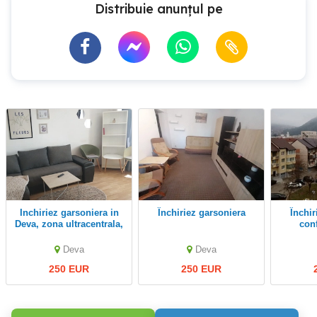
Distribuie anunțul pe
Inchiriez garsoniera in
Închiriez garsoniera
Închiriez garsoniera
Deva, zona ultracentrala,
conf
(Bld. Decebal, Piata
co
Centrala), etaj 6, cu lift,
Deva
Deva
250 EUR
250 EUR