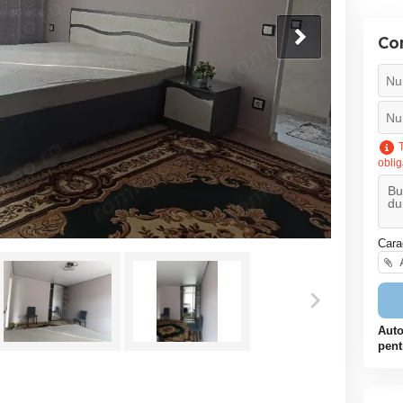
Co
T
oblig
Cara
A
Auto
pent