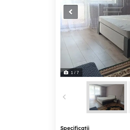
1
/ 7
Specificații