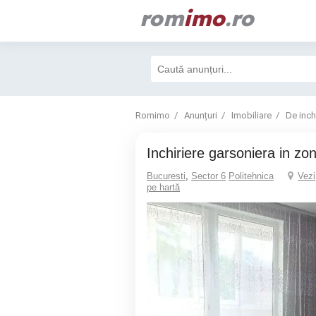
rom
imo
.ro
Romimo
Anunțuri
Imobiliare
De inchi
inchiriere garsoniera in zo
Bucuresti
,
Sector 6
Politehnica
Vezi
pe hartă