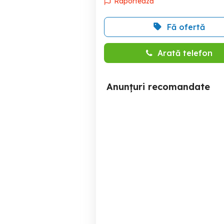
Raportează
Fă ofertă
Arată telefon
Anunțuri recomandate
Garsoniera de inchiriat in
Inchiriez garsoniera in
zona Politehnica
Sector 6
250 EUR