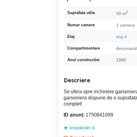
2
Suprafata utila
30 m
Numar camere
1 camera
Etaj
etaj 4
Compartimentare
decomand
Anul constructiei
1990
Descriere
Se ofera spre inchiriere garsonier
garsoniera dispune de o suprafata
complet!
ID anunț
: 1750841099
Vizualizări:
0