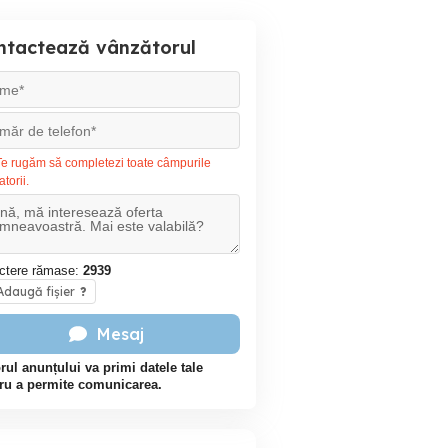
ntactează vânzătorul
e rugăm să completezi toate câmpurile
atorii.
ctere rămase:
2939
daugă fișier
?
Mesaj
rul anunțului va primi datele tale
ru a permite comunicarea.