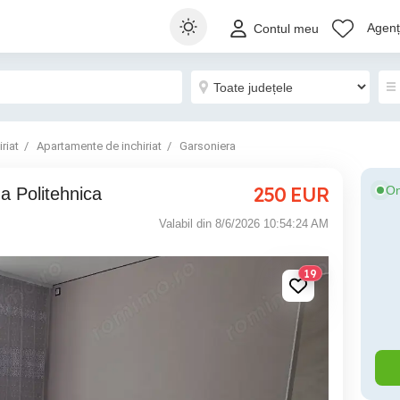
Agenți
Contul meu
riat
Apartamente de inchiriat
Garsoniera
250
EUR
On
na Politehnica
Valabil din 8/6/2026 10:54:24 AM
19