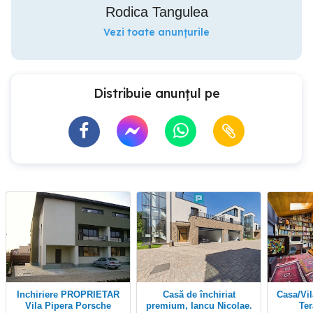
Rodica Tangulea
Vezi toate anunțurile
Distribuie anunțul pe
Inchiriere PROPRIETAR
Casă de închiriat
Casa/Vila de Inchiriat cu
Vila Pipera Porsche
premium, Iancu Nicolae.
Ter