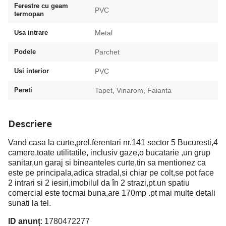
Ferestre cu geam
PVC
termopan
Usa intrare
Metal
Podele
Parchet
Usi interior
PVC
Pereti
Tapet, Vinarom, Faianta
Descriere
Vand casa la curte,prel.ferentari nr.141 sector 5 Bucuresti,4
camere,toate utilitatile, inclusiv gaze,o bucatarie ,un grup
sanitar,un garaj si bineanteles curte,tin sa mentionez ca
este pe principala,adica stradal,si chiar pe colt,se pot face
2 intrari si 2 iesiri,imobilul da în 2 strazi,pt.un spatiu
comercial este tocmai buna,are 170mp .pt mai multe detali
sunati la tel.
ID anunț
: 1780472277