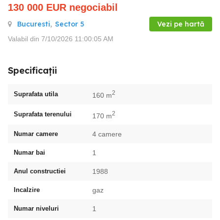
130 000
EUR
negociabil
Bucuresti
,
Sector 5
Vezi pe hartă
Valabil din 7/10/2026 11:00:05 AM
Specificații
2
Suprafata utila
160 m
2
Suprafata terenului
170 m
Numar camere
4 camere
Numar bai
1
Anul constructiei
1988
Incalzire
gaz
Numar niveluri
1