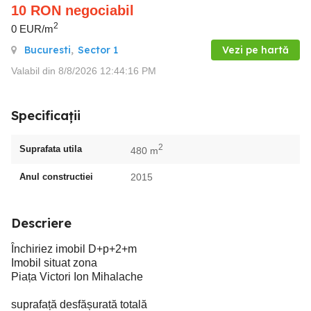
10
RON
negociabil
2
0 EUR/m
Bucuresti
,
Sector 1
Vezi pe hartă
Valabil din 8/8/2026 12:44:16 PM
Specificații
2
Suprafata utila
480 m
Anul constructiei
2015
Descriere
Închiriez imobil D+p+2+m
Imobil situat zona
Piața Victori Ion Mihalache
suprafață desfășurată totală