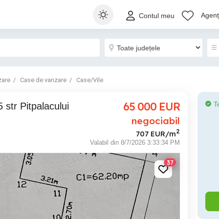
Agenți
Contul meu
zare
Case de vanzare
Case/Vile
65 000
EUR
T
negociabil
2
707 EUR/m
Valabil din 8/7/2026 3:33:34 PM
37