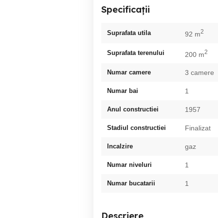
Specificații
2
Suprafata utila
92 m
2
Suprafata terenului
200 m
Numar camere
3 camere
Numar bai
1
Anul constructiei
1957
Stadiul constructiei
Finalizat
Incalzire
gaz
Numar niveluri
1
Numar bucatarii
1
Descriere