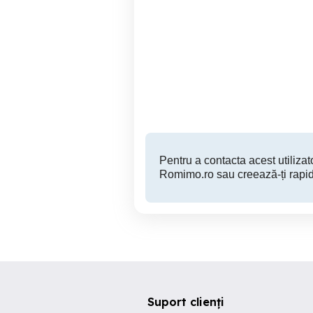
Resedinta Premium-
Casă individuală P+1E,
Spatiu, Comfort, Intimitate.
co
lin
Sector 1
1,200,000 EUR
Pentru a contacta acest utilizato
Romimo.ro sau creează-ți rapid
Suport clienți