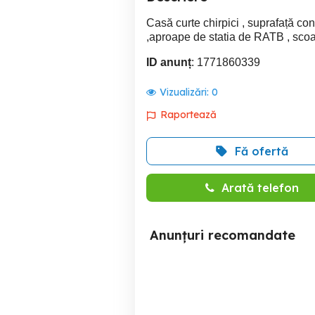
Casă curte chirpici , suprafață co
,aproape de statia de RATB , scoa
ID anunț
: 1771860339
Vizualizări:
0
Raportează
Fă ofertă
Arată telefon
Anunțuri recomandate