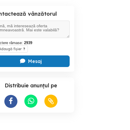
ntactează vânzătorul
ctere rămase:
2939
daugă fișier
?
Mesaj
Distribuie anunțul pe