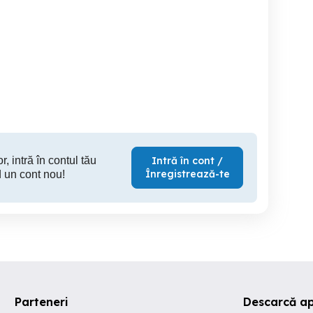
Casa si teren in TEI
Vila
nstruită în 2013–zonă
Petricani
iștită, exclusiv de case
Sector 5
Sector 2
S
250,000 EUR
79,900 EUR
399
r, intră în contul tău
Intră în cont /
Înregistrează-te
 un cont nou!
Parteneri
Descarcă a