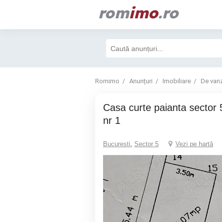
rom
imo
.ro
Romimo
Anunțuri
Imobiliare
De van
Casa curte paianta sector 5 str Pitpalacului
nr 1
Bucuresti
,
Sector 5
Vezi pe hartă