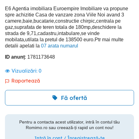
E6 Agentia imobiliara Euroempire Imobiliare va propune
spre achizitie Casa de vanzare zona Viile Noi avand 3
camere,baie,bucatarie,constructie chirpic,centrala pe
gaz,suprafata de teren totala de 180mp,deschidere la
strada de 9,71,cadastru,intabulare,se vinde
mobilata,utilata la pretul de 138500 euro.Ptr mai multe
detalii apelati la
07 arata numarul
ID anunț
: 1781173648
Vizualizări:
0
Raportează
Fă ofertă
Pentru a contacta acest utilizator, intră în contul tău
Romimo.ro sau creează-ți rapid un cont nou!
Intră în cont / Înregistrează-te