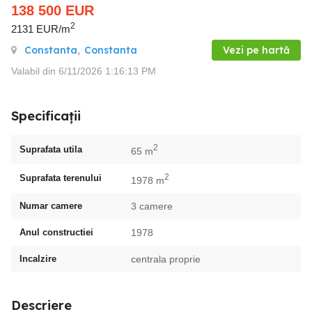
138 500
EUR
2
2131 EUR/m
Constanta
,
Constanta
Vezi pe hartă
Valabil din 6/11/2026 1:16:13 PM
Specificații
2
Suprafata utila
65 m
2
Suprafata terenului
1978 m
Numar camere
3 camere
Anul constructiei
1978
Incalzire
centrala proprie
Descriere