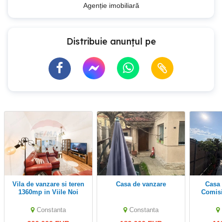
Agenție imobiliară
Distribuie anunțul pe
Vila de vanzare si teren
Casa de vanzare
Casa in Constanta,
1360mp in Viile Noi
Comisi
Mobilata 
250 mp
Constanta
Constanta