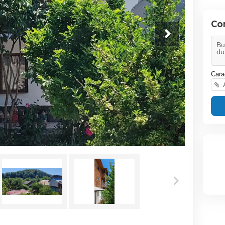
Co
Cara
A