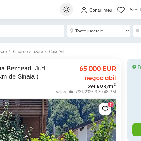
Agenți
Contul meu
zare
Case de vanzare
Case/Vile
65 000
EUR
T
km de Sinaia )
negociabil
2
394 EUR/m
Valabil din 7/31/2026 3:39:48 PM
7