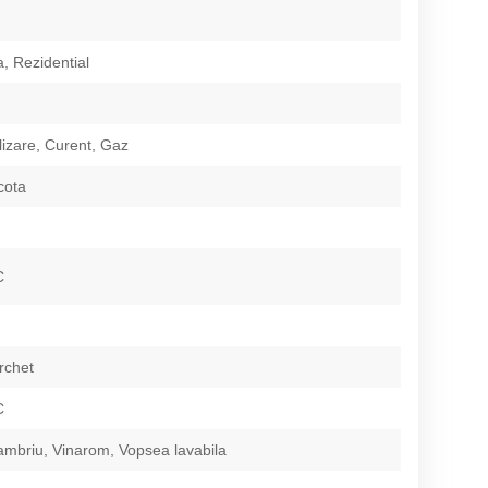
, Rezidential
izare, Curent, Gaz
cota
C
rchet
C
ambriu, Vinarom, Vopsea lavabila