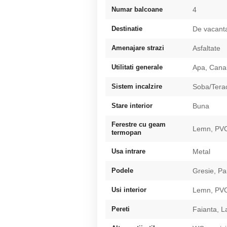
Numar balcoane
4
Destinatie
De vacanta
Amenajare strazi
Asfaltate
Utilitati generale
Apa, Canal
Sistem incalzire
Soba/Tera
Stare interior
Buna
Ferestre cu geam
Lemn, PV
termopan
Usa intrare
Metal
Podele
Gresie, Pa
Usi interior
Lemn, PV
Pereti
Faianta, L