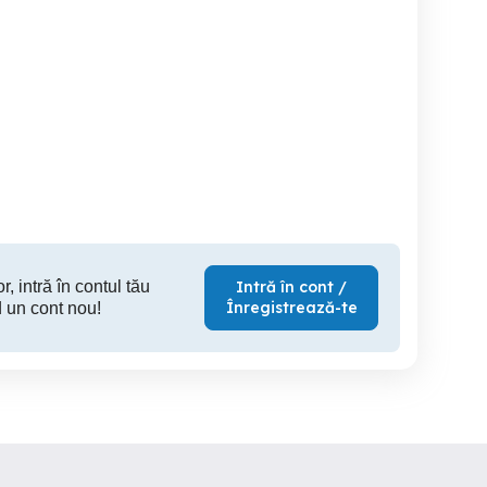
Casă de vânzare în
Casă (la rosu), Livadă și
celași teren în centrul
Comuna Bezdead sat
Pădure, Te
orașului
Măgura Jud Dambovita
Plată Flex
Bezdead
Bezdead
B
77,000 EUR
60,000 EUR
97,
r, intră în contul tău
Intră în cont /
Înregistrează-te
 un cont nou!