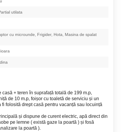
iu
artial utilata
ptor cu microunde, Frigider, Hota, Masina de spalat
rioara
dina
e casă + teren în suprafață totală de 199 m.p,
ță de 10 m.p, foișor cu toaletă de serviciu și un
 a fi folosită drept casă pentru vacanță sau locuință
incipală și dispune de curent electric, apă direct din
 sobe pe lemne ( există gaze la poartă ) și fosă
nalizare la poartă ).