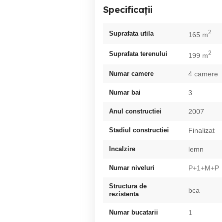
Specificații
2
Suprafata utila
165 m
2
Suprafata terenului
199 m
Numar camere
4 camere
Numar bai
3
Anul constructiei
2007
Stadiul constructiei
Finalizat
Incalzire
lemn
Numar niveluri
P+1+M+P
Structura de
bca
rezistenta
Numar bucatarii
1