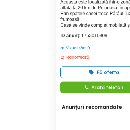
Aceasta este localizată într-o zonă
aflată la 20 km de Pucioasa, în ap
Prin spatele casei trece Pârâul Biz
frumoasă.
Casa se vinde complet mobilată și 
ID anunț
: 1753010809
Vizualizări:
0
Raportează
Fă ofertă
Arată telefon
Anunțuri recomandate