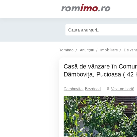
rom
imo
.ro
Romimo
Anunțuri
Imobiliare
De van
Casă de vânzare în Comuna Bezdead, Jud.
Dâmbovița, Pucioasa ( 42 
Dambovita
,
Bezdead
Vezi pe hartă