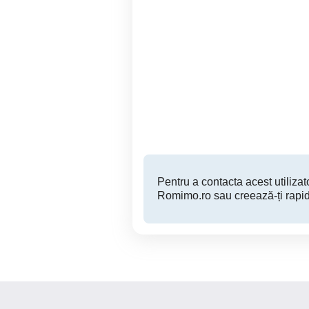
vand casa in Bezdead
Bezdead două case pe
a
Bezdead
90,000 EUR
Pentru a contacta acest utilizato
Romimo.ro sau creează-ți rapid