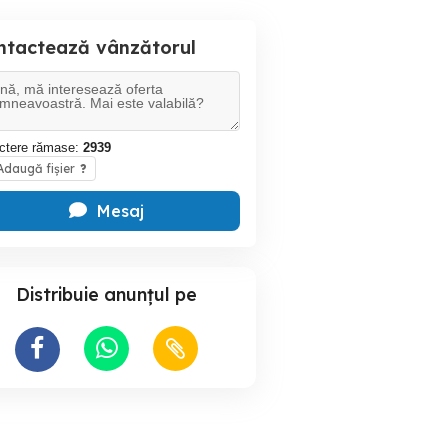
ntactează vânzătorul
ctere rămase:
2939
daugă fișier
?
Mesaj
Distribuie anunțul pe