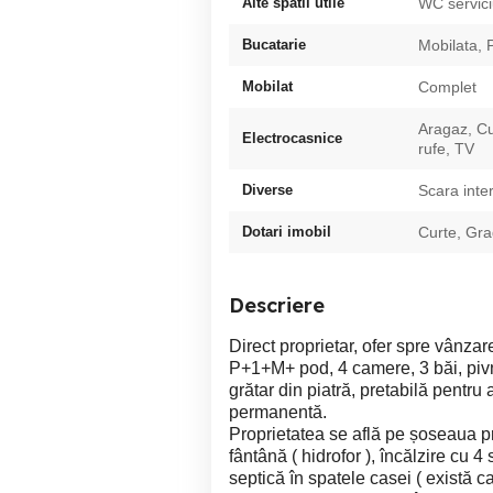
Alte spatii utile
WC servic
Bucatarie
Mobilata, P
Mobilat
Complet
Aragaz, Cu
Electrocasnice
rufe, TV
Diverse
Scara inte
Dotari imobil
Curte, Gra
Descriere
Direct proprietar, ofer spre vânzar
P+1+M+ pod, 4 camere, 3 băi, pivni
grătar din piatră, pretabilă pentru
permanentă.
Proprietatea se află pe șoseaua pr
fântână ( hidrofor ), încălzire cu 4
septică în spatele casei ( există ca