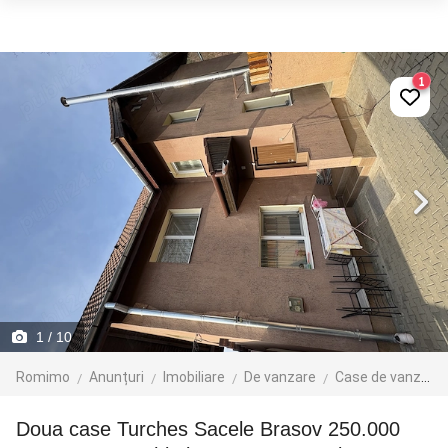
1
1
/ 10
Romimo
Anunțuri
Imobiliare
De vanzare
Case de vanzare
Doua case Turches Sacele Brasov 250.000