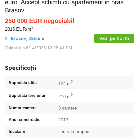
euro. Accept schimb cu apartament in oras
Brasov
250 000
EUR
negociabil
2
2016 EUR/m
Brasov
,
Sacele
Vezi pe hartă
Valabil din 6/14/2026 12:28:41 PM
Specificații
2
Suprafata utila
124 m
2
Suprafata terenului
210 m
Numar camere
3 camere
Anul constructiei
2013
Incalzire
centrala proprie