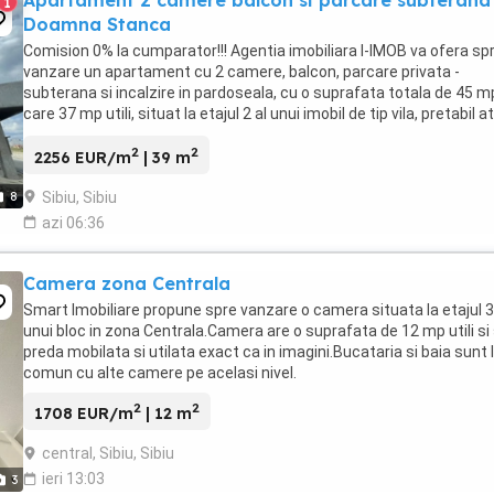
Apartament 2 camere balcon si parcare subterana
1
Doamna Stanca
Comision 0% la cumparator!!! Agentia imobiliara I-IMOB va ofera sp
vanzare un apartament cu 2 camere, balcon, parcare privata -
subterana si incalzire in pardoseala, cu o suprafata totala de 45 m
care 37 mp utili, situat la etajul 2 al unui imobil de tip vila, pretabil a
locuinta cat si investitie, ...
2
2
2256 EUR/m
| 39 m
Sibiu, Sibiu
8
azi 06:36
Camera zona Centrala
Smart Imobiliare propune spre vanzare o camera situata la etajul 3
unui bloc in zona Centrala.Camera are o suprafata de 12 mp utili si
preda mobilata si utilata exact ca in imagini.Bucataria si baia sunt 
comun cu alte camere pe acelasi nivel.
2
2
1708 EUR/m
| 12 m
central, Sibiu, Sibiu
ieri 13:03
3