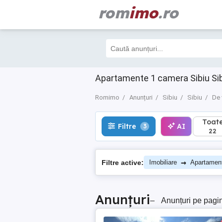
rom
imo
.ro
Toate
Filtre
AI
3
22
Apartamente 1 camera Sibiu Si
Romimo
Anunțuri
Sibiu
Sibiu
De 
Toat
Filtre
AI
3
22
→
Filtre active:
Imobiliare
Apartamen
Anunțuri
–
Anunțuri pe pagi