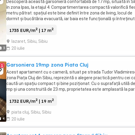
Descoperă această garsonieră confortabilă de 17 mp, situată în Si
în zona Ipas, la etajul 4. Compartimentarea compactă valorifică fie
metru pătrat: spațiul este bine definit între zona de living, locul de
dormit și bucătăria evacuată, iar baia este funcțională și întreținut
Externul este liniștit, ...
2
2
1735 EUR/m
| 17 m
lazaret, Sibiu, Sibiu
3
20 iulie
Garsoniera 19mp zona Piata Cluj
1
Acest apartament cu o cameră, situat pe strada Tudor Vladimires
zona Piața Cluj din Sibiu, reprezintă o alegere practică pentru cei c
caută un spațiu compact și bine poziționat. Cu o suprafață utilă d
mp și una construită de 23 mp, proprietatea este amplasată la par
unui imobil din cărămidă ...
2
2
1732 EUR/m
| 19 m
piata cluj, Sibiu, Sibiu
4
20 iulie