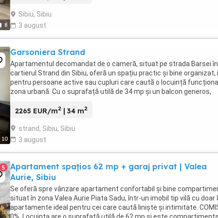
Sibiu, Sibiu
8
3 august
Garsoniera Strand
Apartamentul decomandat de o cameră, situat pe strada Barsei în
cartierul Strand din Sibiu, oferă un spațiu practic și bine organizat, 
pentru persoane active sau cupluri care caută o locuință funcționa
zona urbană. Cu o suprafață utilă de 34 mp și un balcon generos,
proprietatea este amplasată ...
2
2
2265 EUR/m
| 34 m
strand, Sibiu, Sibiu
10
3 august
Apartament spațios 62 mp + garaj privat | Valea
5
Aurie, Sibiu
Se oferă spre vânzare apartament confortabil și bine compartime
situat în zona Valea Aurie Piata Sadu, într-un imobil tip vilă cu doar 
apartamente ideal pentru cei care caută liniște și intimitate. COM
0%. Locuința are o suprafață utilă de 62 mp și este compartiment