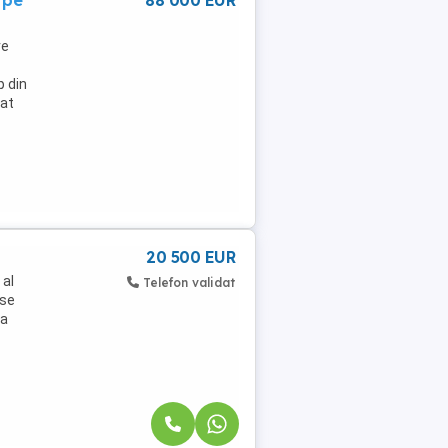
 pe
88 000 EUR
re
p din
tat
20 500 EUR
 al
Telefon validat
 se
la