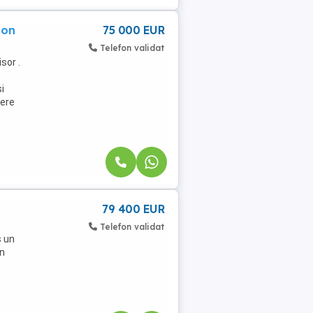
ion
75 000 EUR
Telefon validat
sor .
i
dere
79 400 EUR
Telefon validat
s un
en