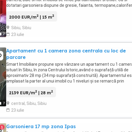
dotatari garsoniera dispune de gresie, faianta, termopane,calorifer
plita pe curent. Locuinta ...
2
2
2000 EUR/m
| 15 m
Sibiu, Sibiu
7
23 iulie
Apartament cu 1 camera zona centrala cu loc de
parcare
Smart Imobiliare propune spre vânzare un apartament cu 1 camer
situat în Sibiu, în zona Centrului Istoric,având o suprafață utilă de
aproximativ 28 mp (34 mp suprafață construită). Apartamentul es
amplasat la parter al unui imobil cu 1 niveluri și se remarcă prin
compartimentarea decomandat și poziționarea ...
2
2
2139 EUR/m
| 28 m
central, Sibiu, Sibiu
7
23 iulie
Garsoniera 17 mp zona Ipas
1