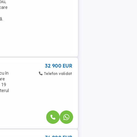
biu,
care
ă.
32 900 EUR
cu în
Telefon validat
are
e 19
terul