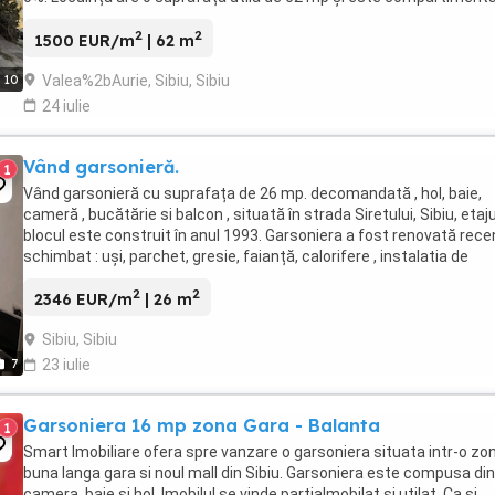
astfel: Cameră ...
2
2
1500 EUR/m
| 62 m
Valea%2bAurie, Sibiu, Sibiu
10
24 iulie
Vând garsonieră.
1
Vând garsonieră cu suprafața de 26 mp. decomandată , hol, baie,
cameră , bucătărie si balcon , situată în strada Siretului, Sibiu, etaju
blocul este construit în anul 1993. Garsoniera a fost renovată rece
schimbat : uși, parchet, gresie, faianță, calorifere , instalatia de
incalzire și cea electrică a ...
2
2
2346 EUR/m
| 26 m
Sibiu, Sibiu
7
23 iulie
Garsoniera 16 mp zona Gara - Balanta
1
Smart Imobiliare ofera spre vanzare o garsoniera situata intr-o zo
buna langa gara si noul mall din Sibiu. Garsoniera este compusa din
camera, baie si hol. Imobilul se vinde partialmobilat si utilat. Ca si