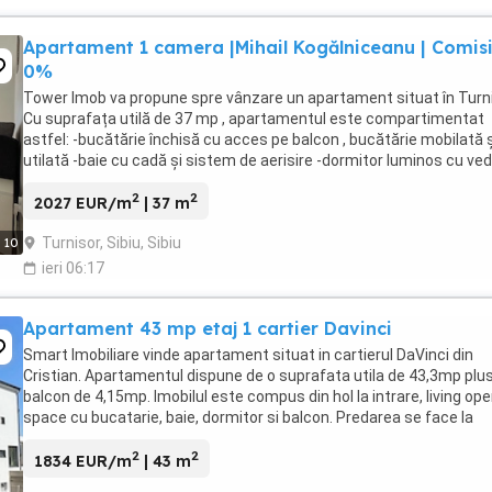
Apartament 1 camera |Mihail Kogălniceanu | Comis
0%
Tower Imob va propune spre vânzare un apartament situat în Turni
Cu suprafața utilă de 37 mp , apartamentul este compartimentat
astfel: -bucătărie închisă cu acces pe balcon , bucătărie mobilată ș
utilată -baie cu cadă și sistem de aerisire -dormitor luminos cu ve
către munți -pivniță spațioasă ...
2
2
2027 EUR/m
| 37 m
Turnisor, Sibiu, Sibiu
10
ieri 06:17
Apartament 43 mp etaj 1 cartier Davinci
Smart Imobiliare vinde apartament situat in cartierul DaVinci din
Cristian. Apartamentul dispune de o suprafata utila de 43,3mp plu
balcon de 4,15mp. Imobilul este compus din hol la intrare, living op
space cu bucatarie, baie, dormitor si balcon. Predarea se face la
stadiul de CHEIE, cu centrala ...
2
2
1834 EUR/m
| 43 m