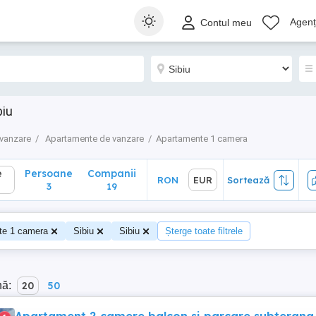
Persoane
Companii
RON
EUR
Sortează
Agenți
Contul meu
3
19
biu
vanzare
Apartamente de vanzare
Apartamente 1 camera
e
Persoane
Companii
RON
EUR
Sortează
3
19
te 1 camera
Sibiu
Sibiu
Șterge toate filtrele
nă:
20
50