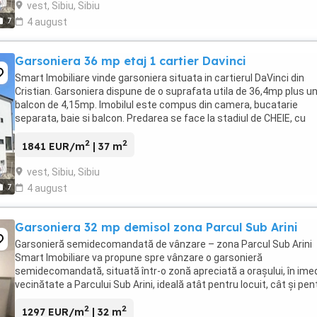
vest, Sibiu, Sibiu
7
4 august
Garsoniera 36 mp etaj 1 cartier Davinci
Smart Imobiliare vinde garsoniera situata in cartierul DaVinci din
Cristian. Garsoniera dispune de o suprafata utila de 36,4mp plus u
balcon de 4,15mp. Imobilul este compus din camera, bucatarie
separata, baie si balcon. Predarea se face la stadiul de CHEIE, cu
centrala proprie si incalzire in pardseala, ...
2
2
1841 EUR/m
| 37 m
vest, Sibiu, Sibiu
7
4 august
Garsoniera 32 mp demisol zona Parcul Sub Arini
Garsonieră semidecomandată de vânzare – zona Parcul Sub Arini
Smart Imobiliare va propune spre vânzare o garsonieră
semidecomandată, situată într-o zonă apreciată a orașului, în ime
vecinătate a Parcului Sub Arini, ideală atât pentru locuit, cât și pen
investiție. Locuința este amplasată la ...
2
2
1297 EUR/m
| 32 m