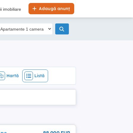
Hartă
Listă
Adaugă anunț
i imobiliare
Hartă
Listă