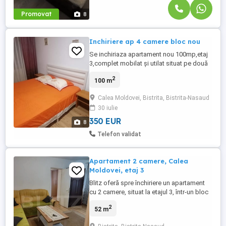
Promovat
8
Inchiriere ap 4 camere bloc nou
Se inchiriaza apartament nou 100mp,etaj
3,complet mobilat și utilat situat pe două
nivele , configurat astfel:nivelul 1-hol
2
100 m
intrare, dormitor matrimonial cu ieșire în
balcon, baie cu geam, living cu bucătărie
Calea Moldovei, Bistrita, Bistrita-Nasaud
cu acces la balcon. Nivelul 2-living și
30 iulie
dormitor Parcare privata Zona Hotel Diana
350 EUR
8
Telefon validat
Apartament 2 camere, Calea
Moldovei, etaj 3
Blitz oferă spre închiriere un apartament
cu 2 camere, situat la etajul 3, într-un bloc
reabilitat, amplasat într-o zonă foarte
2
52 m
bună – Calea Moldovei, aproape de școli,
magazine, supermarketuri și mall, cu