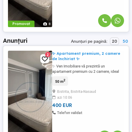
Promovat
8
Anunțuri
20
50
Anunțuri pe pagină:
✨ Apartament premium, 2 camere
2
de închiriat ✨
✨ Ven Imobiliare vă prezintă un
apartament premium cu 2 camere, ideal
pentru un stil de viață modern și
2
50 m
confortabil, situat în complexul exclusivist
Best Luxury Residence ✨ Living luminos
Bistrita, Bistrita-Nasaud
cu bucătărie open space ️ Dormitor
azi 10:06
elegant și primitor Etaj 3 din 7 Loc de
parcare inclus Finisaje premium ⚙️ ...
400 EUR
Telefon validat