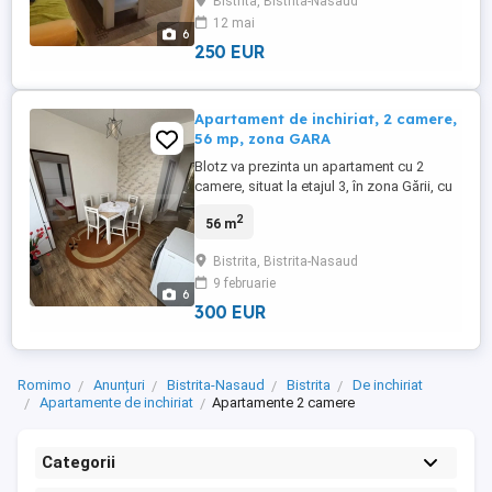
Bistrita, Bistrita-Nasaud
acces rapid la toate facilitățile necesare.
12 mai
✨ Caracteristici: • apartament 2 camere •
6
mobilat ...
250 EUR
Apartament de inchiriat, 2 camere,
56 mp, zona GARA
Blotz va prezinta un apartament cu 2
camere, situat la etajul 3, în zona Gării, cu
o suprafață de aproximativ 60 mp.
2
56 m
Locuința este recent renovată, pregătită
pentru mutare imediată, cu un vibe
Bistrita, Bistrita-Nasaud
modern și primitor. Compartimentarea
9 februarie
este practică și aerisită, incluzând un
6
living luminos, un dormitor confortabil, ...
300 EUR
Romimo
Anunțuri
Bistrita-Nasaud
Bistrita
De inchiriat
Apartamente de inchiriat
Apartamente 2 camere
Categorii