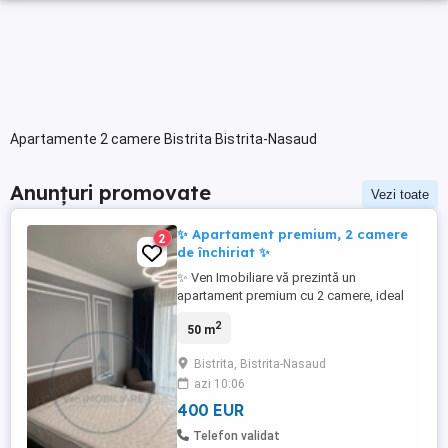
Apartamente 2 camere Bistrita Bistrita-Nasaud
Anunțuri promovate
Vezi toate
✨ Apartament premium, 2 camere
2
de închiriat ✨
✨ Ven Imobiliare vă prezintă un
apartament premium cu 2 camere, ideal
pentru un stil de viață modern și
2
50 m
confortabil, situat în complexul exclusivist
Best Luxury Residence ✨ Living luminos
Bistrita, Bistrita-Nasaud
cu bucătărie open space ️ Dormitor
azi 10:06
elegant și primitor Etaj 3 din 7 Loc de
parcare inclus Finisaje premium ⚙️ ...
400 EUR
Telefon validat