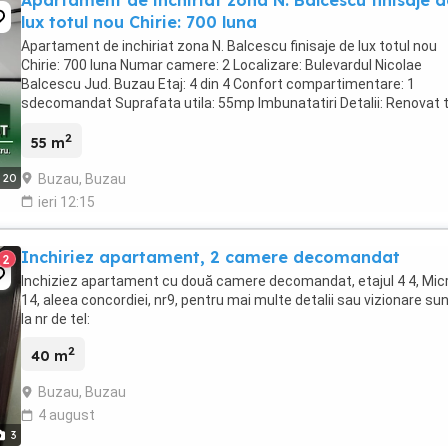
Apartament de inchiriat zona N. Balcescu finisaje d
lux totul nou Chirie: 700 luna
Apartament de inchiriat zona N. Balcescu finisaje de lux totul nou
Chirie: 700 luna Numar camere: 2 Localizare: Bulevardul Nicolae
Balcescu Jud. Buzau Etaj: 4 din 4 Confort compartimentare: 1
sdecomandat Suprafata utila: 55mp Imbunatatiri Detalii: Renovat t
nou. Finisaje de ...
2
55 m
Buzau, Buzau
20
ieri 12:15
Inchiriez apartament, 2 camere decomandat
2
Inchiziez apartament cu două camere decomandat, etajul 4 4, Mic
14, aleea concordiei, nr9, pentru mai multe detalii sau vizionare sun
la nr de tel:
2
40 m
Buzau, Buzau
4 august
3