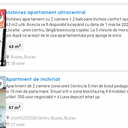
inchiriez apartament ultracentral
2
Închiriez apartament cu 2 camere + 2 balcoane închise confort spo
63 m2 utili. Acesta va fi disponibil începând cu data de 1 martie 202
Locatie : unirii centru, lângă bisericuța copiilor. La 5 minute de mer
jos după ce ai ieșit de le usa apartamentului poți ajunge la orice
instituție : tribunal, ...
2
63 m
Buzau, Buzau
6
28 iunie
Apartment de inchiriat
Apartment de 2 camere zona unirii Centru la 5 min de liceul pedago
si 10 min de piata mare. Situat intr o zona linistita,etaj 4 4 mobilat 
utilat. 350 usor negociabil + o Luna depozit what up
2
57 m
Unirii%25252bCentru, Buzau, Buzau
21 iunie