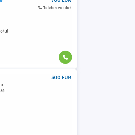
e
700 EUR
Telefon validat
otul
300 EUR
ro
ați