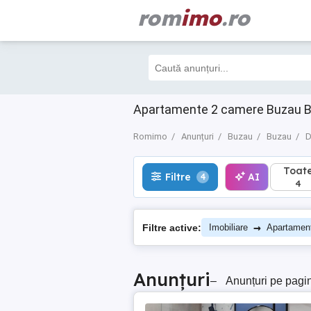
rom
imo
.ro
Toate
Filtre
AI
4
4
Apartamente 2 camere Buzau 
Romimo
Anunțuri
Buzau
Buzau
D
Toat
Filtre
AI
4
4
→
Filtre active:
Imobiliare
Apartamen
Anunțuri
–
Anunțuri pe pagi