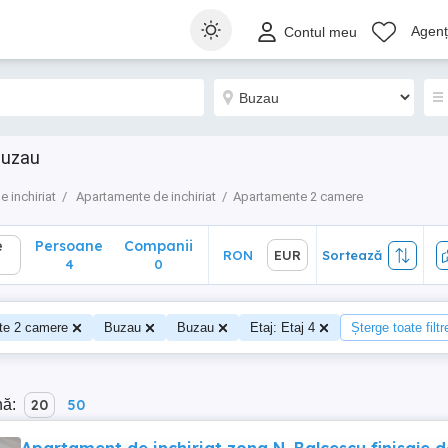
Persoane
Companii
RON
EUR
Sortează
Agenți
Contul meu
4
0
Buzau
e inchiriat
Apartamente de inchiriat
Apartamente 2 camere
e
Persoane
Companii
RON
EUR
Sortează
4
0
te 2 camere
Buzau
Buzau
Etaj: Etaj 4
Șterge toate filtr
nă:
20
50