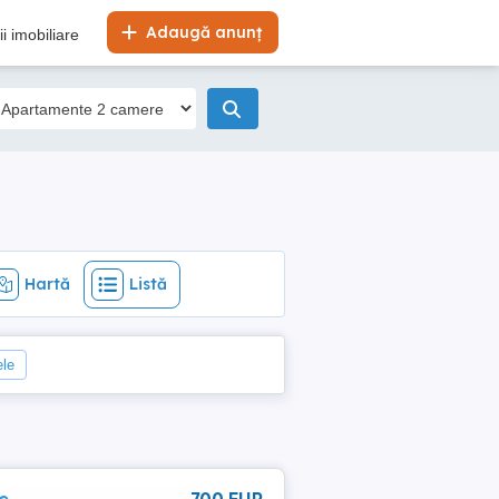
Hartă
Listă
Adaugă anunț
i imobiliare
Hartă
Listă
ele