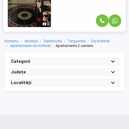
1
Romimo
Anunțuri
Dambovita
Targoviste
De inchiriat
Apartamente de inchiriat
Apartamente 2 camere
Categorii
Județe
Localități