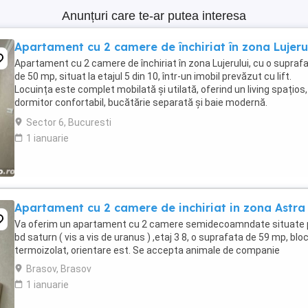
Anunțuri care te-ar putea interesa
Apartament cu 2 camere de închiriat în zona Lujeru
Apartament cu 2 camere de închiriat în zona Lujerului, cu o supraf
de 50 mp, situat la etajul 5 din 10, într-un imobil prevăzut cu lift.
Locuința este complet mobilată și utilată, oferind un living spațios,
dormitor confortabil, bucătărie separată și baie modernă.
Apartamentul este luminos și bine ...
Sector 6, Bucuresti
1 ianuarie
Apartament cu 2 camere de inchiriat in zona Astra
Va oferim un apartament cu 2 camere semidecoamndate situate 
bd saturn ( vis a vis de uranus ) ,etaj 3 8, o suprafata de 59 mp, blo
termoizolat, orientare est. Se accepta animale de companie
Brasov, Brasov
1 ianuarie