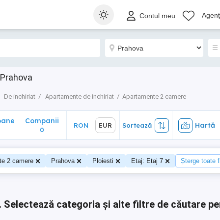
ane
Companii
Hartă
RON
EUR
Sortează
Agenți
Contul meu
0
 Prahova
De inchiriat
Apartamente de inchiriat
Apartamente 2 camere
oane
Companii
Hartă
RON
EUR
Sortează
0
0
te 2 camere
Prahova
Ploiesti
Etaj: Etaj 7
Șterge toate fi
.
Selectează categoria și alte filtre de căutare pe