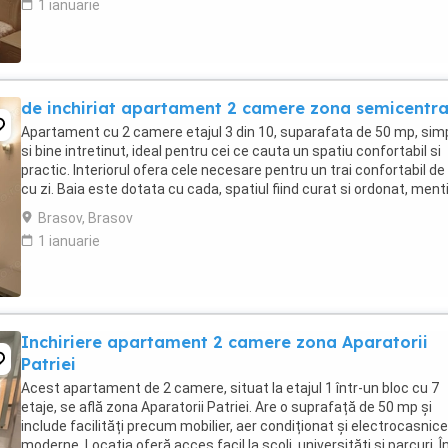
1 ianuarie
de inchiriat apartament 2 camere zona semicentra
Apartament cu 2 camere etajul 3 din 10, suparafata de 50 mp, sim
si bine intretinut, ideal pentru cei ce cauta un spatiu confortabil si
practic. Interiorul ofera cele necesare pentru un trai confortabil de 
cu zi. Baia este dotata cu cada, spatiul fiind curat si ordonat, menti
conditii bune. Facilitati: - ...
Brasov, Brasov
1 ianuarie
Inchiriere apartament 2 camere zona Aparatorii
Patriei
Acest apartament de 2 camere, situat la etajul 1 într-un bloc cu 7
etaje, se află zona Aparatorii Patriei. Are o suprafață de 50 mp și
include facilități precum mobilier, aer condiționat și electrocasnice
moderne. Locația oferă acces facil la școli, universități și parcuri. Î