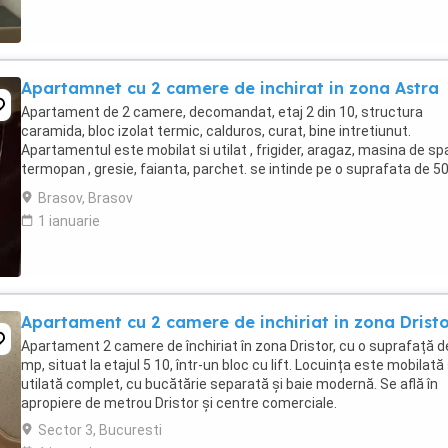
Apartamnet cu 2 camere de inchirat in zona Astra
Apartament de 2 camere, decomandat, etaj 2 din 10, structura
caramida, bloc izolat termic, calduros, curat, bine intretiunut.
Apartamentul este mobilat si utilat , frigider, aragaz, masina de spa
termopan , gresie, faianta, parchet. se intinde pe o suprafata de 5
utili. Este situat aproape ...
Brasov, Brasov
1 ianuarie
Apartament cu 2 camere de inchiriat in zona Drist
Apartament 2 camere de închiriat în zona Dristor, cu o suprafață d
mp, situat la etajul 5 10, într-un bloc cu lift. Locuința este mobilată 
utilată complet, cu bucătărie separată și baie modernă. Se află în
apropiere de metrou Dristor și centre comerciale.
Sector 3, Bucuresti