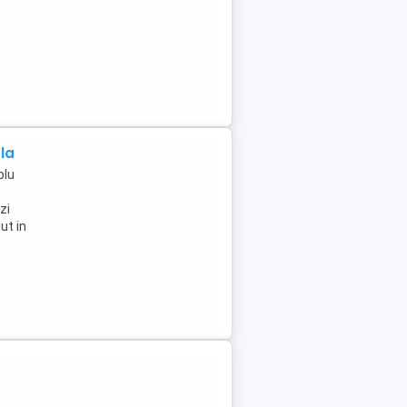
la
plu
zi
ut in