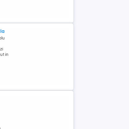
la
plu
zi
ut in
n