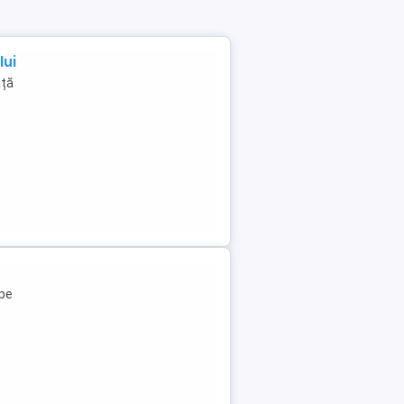
lui
ață
pe
c