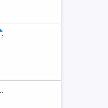
lui
ață
pe
c