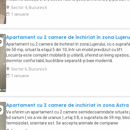
apropiere găsești supermarketuri, ...
Sector 4, Bucuresti
1 ianuarie
Apartament cu 2 camere de închiriat în zona Lujeru
Apartament cu 2 camere de închiriat în zona Lujerului, cu o supraf
de 50 mp, situat la etajul 5 din 10, într-un imobil prevăzut cu lift.
Locuința este complet mobilată și utilată, oferind un living spațios,
dormitor confortabil, bucătărie separată și baie modernă.
Apartamentul este luminos și bine ...
Sector 6, Bucuresti
1 ianuarie
Apartament cu 2 camere de inchiriat in zona Astra
Va oferim un apartament cu 2 camere semidecoamndate situate 
bd saturn ( vis a vis de uranus ) ,etaj 3 8, o suprafata de 59 mp, blo
termoizolat, orientare est. Se accepta animale de companie