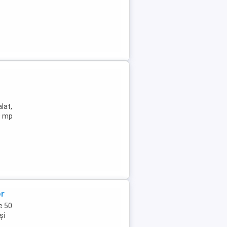
lat,
0 mp
or
e 50
și