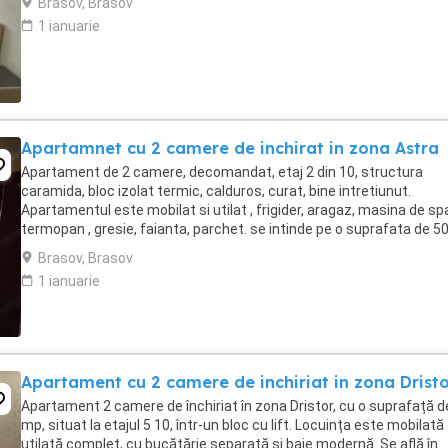
Brasov, Brasov
1 ianuarie
Apartamnet cu 2 camere de inchirat in zona Astra
Apartament de 2 camere, decomandat, etaj 2 din 10, structura
caramida, bloc izolat termic, calduros, curat, bine intretiunut.
Apartamentul este mobilat si utilat , frigider, aragaz, masina de spa
termopan , gresie, faianta, parchet. se intinde pe o suprafata de 5
utili. Este situat aproape ...
Brasov, Brasov
1 ianuarie
Apartament cu 2 camere de inchiriat in zona Drist
Apartament 2 camere de închiriat în zona Dristor, cu o suprafață d
mp, situat la etajul 5 10, într-un bloc cu lift. Locuința este mobilată 
utilată complet, cu bucătărie separată și baie modernă. Se află în