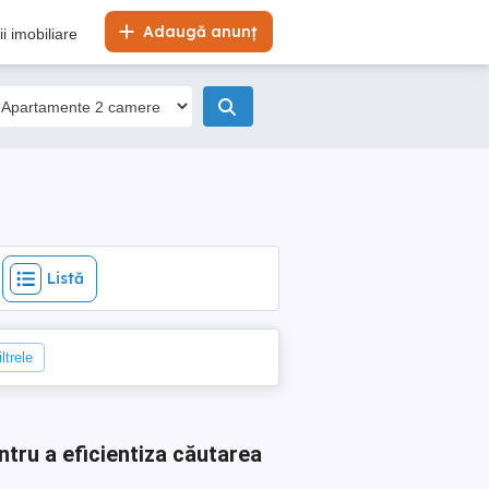
Listă
Adaugă anunț
i imobiliare
Listă
ltrele
ntru a eficientiza căutarea