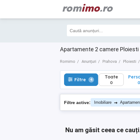
rom
imo
.ro
Toate
Perso
Filtre
4
0
0
Apartamente 2 camere Ploiesti
Romimo
Anunțuri
Prahova
Ploiesti
Toate
Pers
Filtre
4
0
→
Filtre active:
Imobiliare
Apartamen
Nu am găsit ceea ce cauți