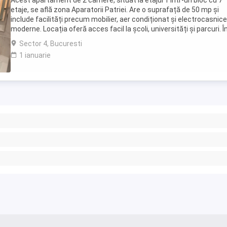
Acest apartament de 2 camere, situat la etajul 1 într-un bloc cu 7
etaje, se află zona Aparatorii Patriei. Are o suprafață de 50 mp și
include facilități precum mobilier, aer condiționat și electrocasnice
moderne. Locația oferă acces facil la școli, universități și parcuri. Î
apropiere găsești supermarketuri, ...
Sector 4, Bucuresti
1 ianuarie