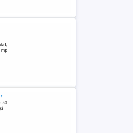
lat,
0 mp
or
e 50
și