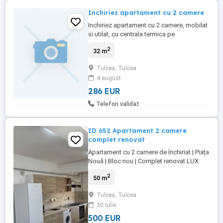
Inchiriez apartament cu 2 camere
Inchiriez apartament cu 2 camere, mobilat
si utilat, cu centrala termica pe
gaz.Apartamentul este situat pe strada
2
32 m
Eternității! Preț 1500 lei plus garantie 1500
lei. Telefon: Fără intermediari și animale
Tulcea, Tulcea
de companie!
4 august
286 EUR
Telefon validat
ID 652 Apartament 2 camere
complet renovat
Apartament cu 2 camere de închiriat | Piața
Nouă | Bloc nou | Complet renovat LUX
Imobiliare vă propune spre închiriere un
2
50 m
apartament decomandat cu 2 camere,
situat în zona Piața Nouă, într-un bloc nou,
Tulcea, Tulcea
la etajul 2. Complet renovat, apartamentul
30 iulie
este pregătit pentru mutare imediată și
oferă un ambient ...
500 EUR