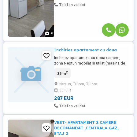
Telefon validat
9
Inchiriez apartament cu doua
Inchiriez apartament cu doua camere,
zona Neptun mobilat si utilat (masina de
spalat, aragaz, frigider centrala pe
2
35 m
gaz),parchet, geamuri PVC,usa metalica,
izolat exterior. Se închiriază pe termen
Neptun, Tulcea, Tulcea
lung. Preț 1500lei lei plus garantie.
30 iulie
287 EUR
Telefon validat
VEST- APARTAMENT 2 CAMERE
DECOMANDAT ,CENTRALA GAZ,
ETAJ 2