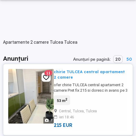
Apartamente 2 camere Tulcea Tulcea
Anunțuri
20
50
Anunțuri pe pagină:
chirie TULCEA central apartament
11
2 camere
ofer chirie TULCEA central apartament 2
camere Pret fix 215 si doresc in avans pe 3
luni = 645 Euro; fara alta garantie Dupa
2
53 m
mutare nu o sa platiti primele 3 luni
deoarece ati platit in avans Doresc asa sa
Central, Tulcea, Tulcea
fiu sigur ca nu se pleaca dupa o luna sau
ieri 18:46
doua etajul 2 pe Str Unirii in bloc cu Cec
7
Bank, ...
215 EUR