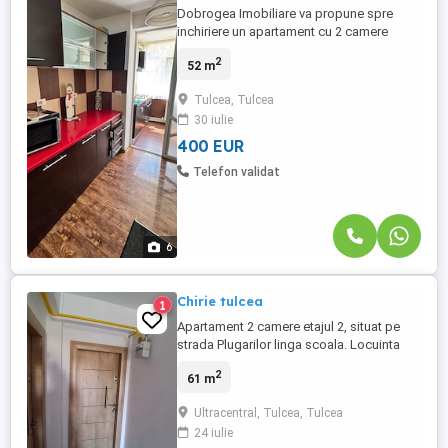
Dobrogea Imobiliare va propune spre
inchiriere un apartament cu 2 camere
decomandat in zona Vest . Situat la etajul
2
52 m
2 ,suprafata totala 52 mp,intr-o zona
foarte linistita si potrivita pentru o familie.
Tulcea, Tulcea
Complet mobilat si utilat Centrala termica
30 iulie
pe gaz Aer conditionat Zona linistita, cu
acces facil la ...
400 EUR
Telefon validat
6
Chirie tulcea
1
Apartament 2 camere etajul 2, situat pe
strada Plugarilor linga scoala. Locuinta
este complet mobilata si utilata, find
2
61 m
pregatita pentru mutare imediata, Dotat cu
centrala termica pe gaz -Parcare proprie.
Ultracentral, Tulcea, Tulcea
Pentru mai multe detalii va rog sa ma
24 iulie
contactati pe WhatsApp.