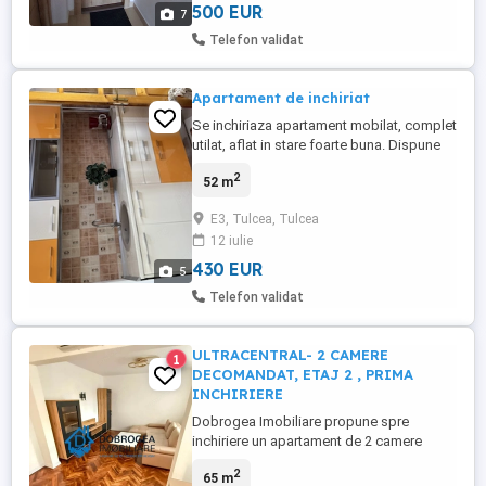
500 EUR
7
Telefon validat
Apartament de inchiriat
Se inchiriaza apartament mobilat, complet
utilat, aflat in stare foarte buna. Dispune
de centrala proprie pe fax, situat in zona
2
52 m
E3, pe strada 1848. Ideal pentru persoane
care isi doresc comfort si acces la
E3, Tulcea, Tulcea
facilitatile din zona. Disponibil pentru
12 iulie
mutare imediata incepand cu data de
24.07.2026. Pentru ...
430 EUR
5
Telefon validat
ULTRACENTRAL- 2 CAMERE
1
DECOMANDAT, ETAJ 2 , PRIMA
INCHIRIERE
Dobrogea Imobiliare propune spre
inchiriere un apartament de 2 camere
decomandat, etajul 2.Ultracentral. Prima
2
65 m
inchiriere. Totul este nou, cu finisaje