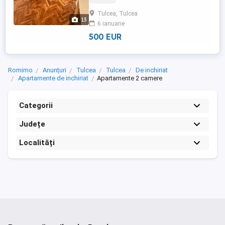
ultramoderne, mobilier si electrocasnice
Tulcea, Tulcea
premium. Apartament mobilat si utilat
13
6 ianuarie
complet, gata de mutare. Situat în centrul
orașului Tulcea, apartamentul ...
500 EUR
Romimo
Anunțuri
Tulcea
Tulcea
De inchiriat
Apartamente de inchiriat
Apartamente 2 camere
Categorii
Județe
Localități