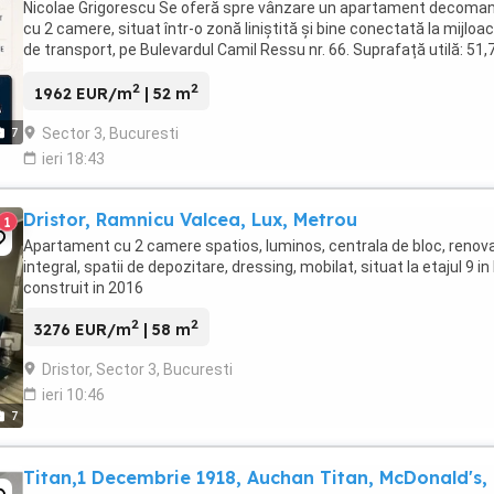
Nicolae Grigorescu Se oferă spre vânzare un apartament decoman
cu 2 camere, situat într-o zonă liniștită și bine conectată la mijloa
de transport, pe Bulevardul Camil Ressu nr. 66. Suprafață utilă: 51,
mp Compartimentare: ...
2
2
1962 EUR/m
| 52 m
Sector 3, Bucuresti
7
ieri 18:43
Dristor, Ramnicu Valcea, Lux, Metrou
1
Apartament cu 2 camere spatios, luminos, centrala de bloc, renov
integral, spatii de depozitare, dressing, mobilat, situat la etajul 9 in
construit in 2016
2
2
3276 EUR/m
| 58 m
Dristor, Sector 3, Bucuresti
ieri 10:46
7
Titan,1 Decembrie 1918, Auchan Titan, McDonald's,