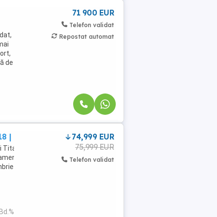
71 900 EUR
Telefon validat
dat,
Repostat automat
mai
ort,
lă de
8 | Sector 3
74,999 EUR
75,999 EUR
Titan Bd. 1 Decembrie 1918 74.999 - FARA
ment cu 2 camere decomandat, situat într-
Telefon validat
rie 1918, pe Aleea ...
Bd.%2525252525252b1%2525252525252bDecembrie%252525252525