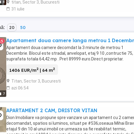
titan, Sector 3, Bucuresti
8
31 iulie
nă:
20
50
Apartament doua camere langa metrou 1 Decembr
15
Apartament doua camere decomdat la 3 minute de metrou 1
Decembrie. Blocul este stradal, anvelopat, etaj 9 10 ,contructie 75,
suprafata totala 64,42 mp . Pret 89999 euro.Direct proprietar.
2
2
1406 EUR/m
| 64 m
Titan, Sector 3, Bucuresti
azi 06:54
7
APARTAMENT 2 CAM, DRISTOR VITAN
Dion Imobiliare va propune spre vanzare un apartament cu 2 camer
decomandat, spatios si luminos, situat pe #536;oseaua Mihai Bravu
etajul 9 din 10 al unui imobil ce urmeaza sa fie reabilitat termic,