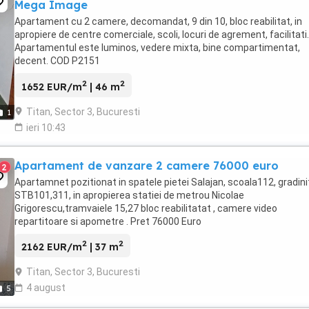
Mega Image
Apartament cu 2 camere, decomandat, 9 din 10, bloc reabilitat, in
apropiere de centre comerciale, scoli, locuri de agrement, facilitati.
Apartamentul este luminos, vedere mixta, bine compartimentat,
decent. COD P2151
2
2
1652 EUR/m
| 46 m
Titan, Sector 3, Bucuresti
1
ieri 10:43
Apartament de vanzare 2 camere 76000 euro
2
Apartamnet pozitionat in spatele pietei Salajan, scoala112, gradini
STB101,311, in apropierea statiei de metrou Nicolae
Grigorescu,tramvaiele 15,27 bloc reabilitatat , camere video
repartitoare si apometre . Pret 76000 Euro
2
2
2162 EUR/m
| 37 m
Titan, Sector 3, Bucuresti
4 august
5