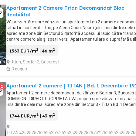
Apartament 2 Camere Titan Decomandat Bloc
Reabilitat
Vă prezentăm spre vânzare un apartament cu 2 camere decoman
situat în cartierul Titan, pe Aleea Codrii Neamțului, una dintre cele 
apreciate zone din Sectorul 3 datorită accesului rapid către transp
centre comerciale și spații verzi. Apartamentul are o suprafață uti
46mp , fiind amplasat ...
2
2
1563 EUR/m
| 46 m
titan, Sector 3, Bucuresti
8
3 august
Apartament 2 camere | TITAN | Bd. 1 Decembrie 191
2
Apartament 2 camere decomandat de vânzare Sector 3, București 
COMISION - DIRECT PROPRIETAR Vă propun spre vânzare un aparta
una dintre cele mai apreciate zone din Sector 3 - Titan Bd. 1 Decemb
2
2
1744 EUR/m
| 43 m
TITAN%2525252525252b%252525252525257c%2525252525252b