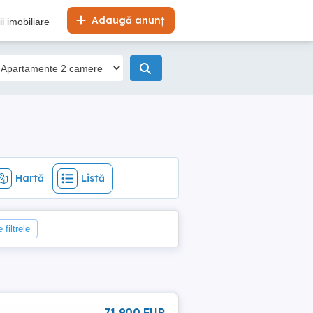
Hartă
Listă
Adaugă anunț
i imobiliare
Hartă
Listă
 filtrele
71 900 EUR