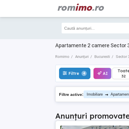
rom
imo
.ro
Toate
Filtre
AI
4
32
Apartamente 2 camere Sector 3
Romimo
Anunțuri
Bucuresti
Sector 
Toat
Filtre
AI
4
32
→
Filtre active:
Imobiliare
Apartamen
Anunțuri promovat