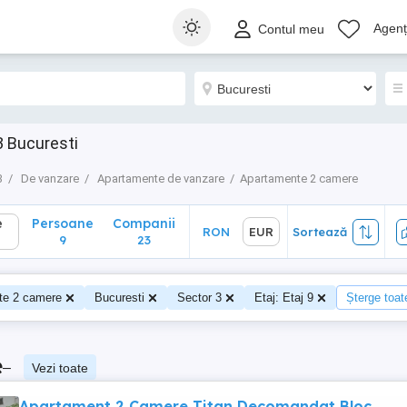
Persoane
Companii
RON
EUR
Sortează
Agenți
Contul meu
9
23
 Bucuresti
3
De vanzare
Apartamente de vanzare
Apartamente 2 camere
e
Persoane
Companii
RON
EUR
Sortează
9
23
te 2 camere
Bucuresti
Sector 3
Etaj: Etaj 9
Șterge toate
e
–
Vezi toate
Apartament 2 Camere Titan Decomandat Bloc