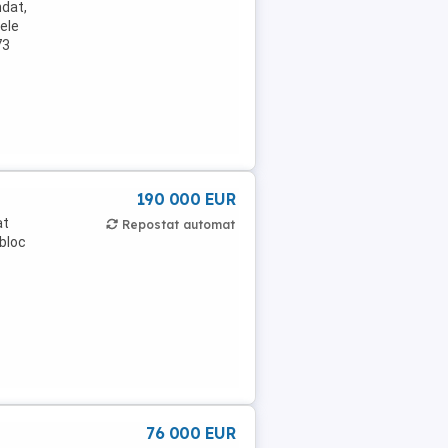
dat,
cele
73
190 000 EUR
at
Repostat automat
 bloc
76 000 EUR