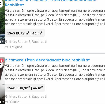
Reabilitat
Vă prezentăm spre vânzare un apartament cu 2 camere decoman
situat în cartierul Titan, pe Aleea Codrii Neamțului, una dintre cele 
apreciate zone din Sectorul 3 datorită accesului rapid către transp
centre comerciale și spații verzi. Apartamentul are o suprafață uti
46mp , fiind amplasat ...
2
2
1563 EUR/m
| 46 m
titan, Sector 3, Bucuresti
8
3 august
2 camere Titan decomandat bloc reabilitat
1
Vă prezentăm spre vânzare un apartament cu 2 camere decoman
situat în cartierul Titan, pe Aleea Codrii Neamțului, una dintre cele 
apreciate zone din Sectorul 3 datorită accesului rapid către transp
centre comerciale și spații verzi. Apartamentul are o suprafață uti
46mp , fiind amplasat ...
2
2
1560 EUR/m
| 46 m
titan, Sector 3, Bucuresti
9
30 iulie