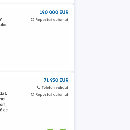
190 000 EUR
at
Repostat automat
 bloc
71 950 EUR
Telefon validat
dat,
Repostat automat
mai
ort,
lă de