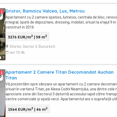
Dristor, Ramnicu Valcea, Lux, Metrou
1
Apartament cu 2 camere spatios, luminos, centrala de bloc, renov
integral, spatii de depozitare, dressing, mobilat, situat la etajul 9 in
construit in 2016
2
2
3276 EUR/m
| 58 m
Dristor, Sector 3, Bucuresti
ieri 10:46
7
Apartament 2 Camere Titan Decomandat Auchan
2
Titan
Vă prezentăm spre vânzare un apartament cu 2 camere decoman
situat în cartierul Titan, pe Aleea Codrii Neamțului, una dintre cele 
apreciate zone din Sectorul 3 datorită accesului rapid către transp
centre comerciale și spații verzi. Apartamentul are o suprafață uti
46mp , fiind amplasat ...
2
2
1564 EUR/m
| 46 m