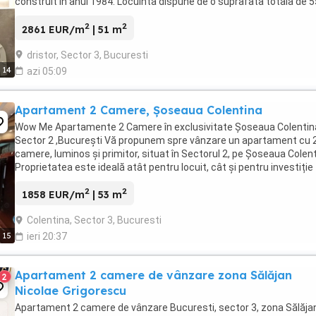
construit in anul 1984. Locuinta dispune de o suprafata totala de 5
mp si o compartimentare eficienta, ...
2
2
2861 EUR/m
| 51 m
dristor, Sector 3, Bucuresti
14
azi 05:09
Apartament 2 Camere, Șoseaua Colentina
Wow Me Apartamente 2 Camere în exclusivitate Șoseaua Colentina
Sector 2 ,București Vă propunem spre vânzare un apartament cu 
camere, luminos și primitor, situat în Sectorul 2, pe Șoseaua Colent
Proprietatea este ideală atât pentru locuit, cât și pentru investiție
(închiriere).Acces rapid ...
2
2
1858 EUR/m
| 53 m
Colentina, Sector 3, Bucuresti
15
ieri 20:37
Apartament 2 camere de vânzare zona Sălăjan
2
Nicolae Grigorescu
Apartament 2 camere de vânzare Bucuresti, sector 3, zona Sălăja