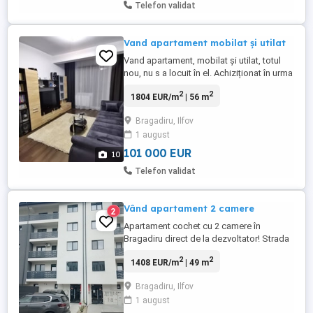
Telefon validat
Vand apartament mobilat și utilat
Vand apartament, mobilat și utilat, totul
nou, nu s a locuit în el. Achiziționat în urma
cu 2 ani prin credit ipotecar. Loc de
2
2
1804 EUR/m
| 56 m
parcare cu contract de vânzare cumpărare
separat de cel al apartamentului, ofer
Bragadiru, Ilfov
releveu în privat. Apartamentul este
1 august
decomandat cu o suprafață de 56m2
destul de spațios și bine ...
101 000 EUR
10
Telefon validat
Vând apartament 2 camere
2
Apartament cochet cu 2 camere în
Bragadiru direct de la dezvoltator! Strada
Safirului, Bragadiru Preț: 69000 Îți
2
2
1408 EUR/m
| 49 m
prezentăm un apartament modern, situat
într-un bloc nou, perfect pentru un cuplu, o
Bragadiru, Ilfov
familie la început de drum sau chiar pentru
1 august
investiție! 2 camere luminoase Suprafață