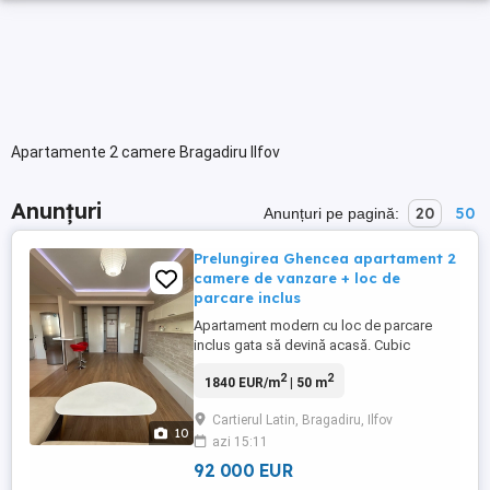
Apartamente 2 camere Bragadiru Ilfov
Anunțuri
20
50
Anunțuri pe pagină:
Prelungirea Ghencea apartament 2
camere de vanzare + loc de
parcare inclus
Apartament modern cu loc de parcare
inclus gata să devină acasă. Cubic
Residence 4, Prelungirea Ghencea 83-85.
2
2
1840 EUR/m
| 50 m
Propun spre vânzare un apartament
luminos și primitor, cu o suprafață de
Cartierul Latin, Bragadiru, Ilfov
aproximativ 50 mp, situat într-un complex
10
azi 15:11
rezidențial privat, liniștit și sigur. Locuința
este compartimentată eficient ...
92 000 EUR