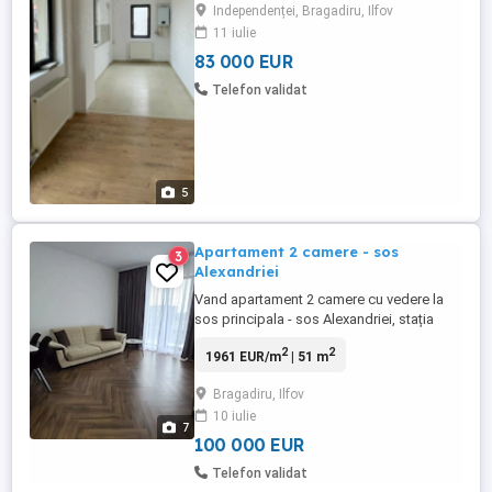
Independenței, Bragadiru, Ilfov
cu 2 camere disponibile în 3 configurații
11 iulie
diferite Blocul este amplasat într-una
dintre ...
83 000 EUR
Telefon validat
5
Apartament 2 camere - sos
3
Alexandriei
Vand apartament 2 camere cu vedere la
sos principala - sos Alexandriei, stația
STB la 200m, complet mobilat si utilat (
2
2
1961 EUR/m
| 51 m
inclusiv aer conditionat) suprafata 51 mp,
decomandat. In apropiere Mc, Zeina, Profi,
Bragadiru, Ilfov
Mega, Luca si multe alte magazine.
10 iulie
7
100 000 EUR
Telefon validat