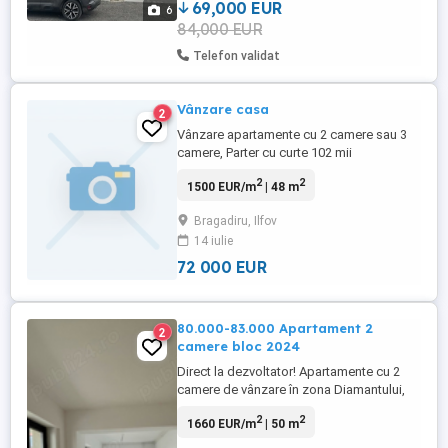
utilă: ...
69,000 EUR
6
84,000 EUR
Telefon validat
Vânzare casa
2
Vânzare apartamente cu 2 camere sau 3
camere, Parter cu curte 102 mii
euro,încălzire pardoseala, tâmplărie 8 cm,
2
2
1500 EUR/m
| 48 m
geamuri tripan, etajul 1 -2 camere 75000
euro cu TVA inclus -studio 2 camere ,
Bragadiru, Ilfov
etajul 4 72009 euro apartament 48 mp,
14 iulie
terasa se poate inchide si sa se mute
bucataria pe balcon Structura beton ...
72 000 EUR
80.000-83.000 Apartament 2
2
camere bloc 2024
Direct la dezvoltator! Apartamente cu 2
camere de vânzare în zona Diamantului,
Bragadiru Dacă ești în căutarea unei
2
2
1660 EUR/m
| 50 m
locuințe confortabile și accesibile, am
oferta perfectă pentru tine! Apartamente