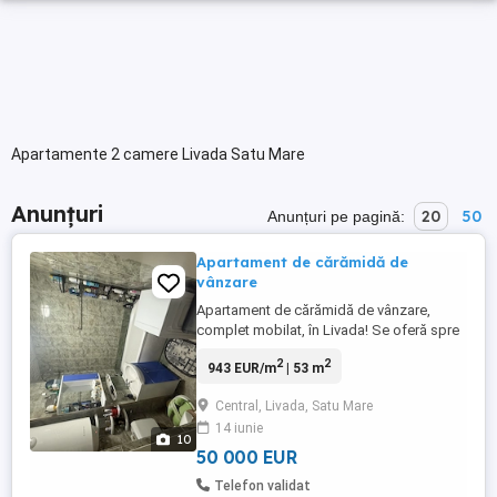
Apartamente 2 camere Livada Satu Mare
Anunțuri
20
50
Anunțuri pe pagină:
Apartament de cărămidă de
vânzare
Apartament de cărămidă de vânzare,
complet mobilat, în Livada! Se oferă spre
vânzare un apartament cu o suprafață de
2
2
943 EUR/m
| 53 m
52,61 mp, situat în orașul Livada, județul
Satu Mare. Locuința este
Central, Livada, Satu Mare
compartimentată eficient și este compusă
14 iunie
din 2 camere, baie, bucătărie, hol , spaiz și
10
balcon. Baia și bucătăria au ...
50 000 EUR
Telefon validat