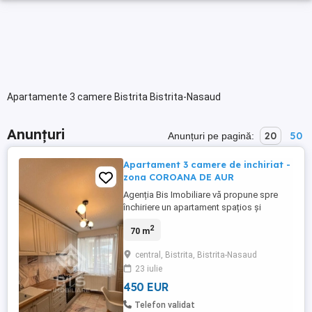
Apartamente 3 camere Bistrita Bistrita-Nasaud
Anunțuri
20
50
Anunțuri pe pagină:
Apartament 3 camere de inchiriat -
zona COROANA DE AUR
Agenția Bis Imobiliare vă propune spre
închiriere un apartament spațios și
luminos, situat în zona centrală a orașului,
2
70 m
ideal pentru o familie sau pentru cei care
doresc confort și acces rapid la toate
central, Bistrita, Bistrita-Nasaud
punctele de interes. Detalii proprietate:
23 iulie
Suprafață utilă: 70 mp Compartimentare: 2
dormitoare, ...
450 EUR
Telefon validat