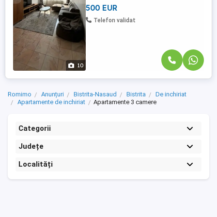
apartament foarte ...
500 EUR
Telefon validat
10
Romimo
Anunțuri
Bistrita-Nasaud
Bistrita
De inchiriat
Apartamente de inchiriat
Apartamente 3 camere
Categorii
Județe
Localități