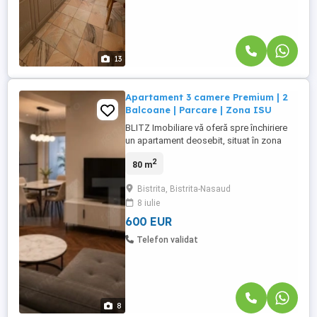
13
Apartament 3 camere Premium | 2
Balcoane | Parcare | Zona ISU
BLITZ Imobiliare vă oferă spre închiriere
un apartament deosebit, situat în zona
ISU din Bistrița, o locație apreciată pentru
2
80 m
accesibilitate, confort și apropierea de
principalele puncte de interes. Amenajat
Bistrita, Bistrita-Nasaud
într-un stil modern, cu finisaje premium și
8 iulie
mobilier ales cu mult bun gust, acest
apartament ...
600 EUR
Telefon validat
8