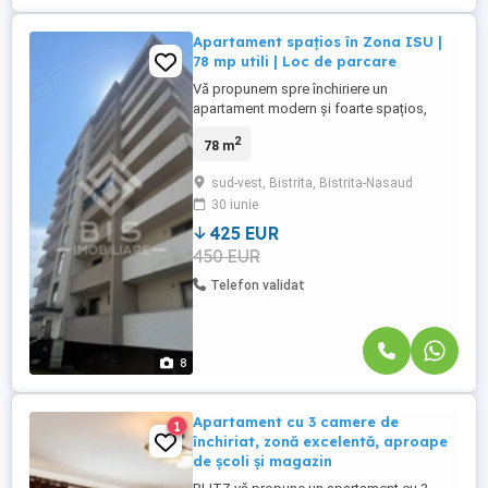
Apartament spațios în Zona ISU |
78 mp utili | Loc de parcare
Vă propunem spre închiriere un
apartament modern și foarte spațios,
situat într-un bloc nou din zona ISU.,Acces
2
78 m
facil către supermarketuri, stații de
transport în comun și centura orașului, o
sud-vest, Bistrita, Bistrita-Nasaud
locație excelentă ce oferă acces rapid
30 iunie
către punctele de interes ale orașului, dar
și liniște față de agitația ...
425 EUR
450 EUR
Telefon validat
8
Apartament cu 3 camere de
1
închiriat, zonă excelentă, aproape
de școli și magazin