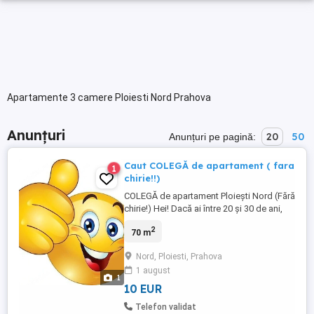
Apartamente 3 camere Ploiesti Nord Prahova
Anunțuri
20
50
Anunțuri pe pagină:
Caut COLEGĂ de apartament ( fara
1
chirie!!)
COLEGĂ de apartament Ploiești Nord (Fără
chirie!) Hei! Dacă ai între 20 și 30 de ani,
ești single și cauți un safe space super
2
70 m
cozy în Ploiești, this is for you. Despre
mine Am 29 de ani, sunt o persoană
Nord, Ploiesti, Prahova
activă, pasionată de sport și destul de
1 august
organizată (clean vibes only). Am un job
1
stabil, mașină ...
10 EUR
Telefon validat