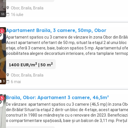
Obor, Braila, Braila
11
16 iulie
Apartament Braila, 3 camere, 50mp, Obor
1
Apartament spatios cu 3 camere de vânzare în zona Obor din Brăil
Acest apartament ofertant de 50 mp, situat la etajul 2 al unui bloc
etaje, oferă 3 camere, baie, balcon spatios 5 mp. Apartamentul of
posibilitatea alegere decoratiuni interioare, ofera tamplarie termo
și sistem central de ...
2
2
1400 EUR/m
| 50 m
Obor, Braila, Braila
3
6 mai
Braila, Obor: Apartament 3 camere, 46,5m²
5
De vânzare: apartament spatios cu 3 camere (46,5 mp) în zona Ob
din Brăila! Situat la etajul 2 dintr-un bloc de 4 etaje, acest apartam
construit în 1980 se mândrește cu o renovare din 2023. Beneficiaz
o compartimentare spațioasă, baie și un balcon de 3,11 mp. Prețul
este de 62.000 € (negociabil). ...