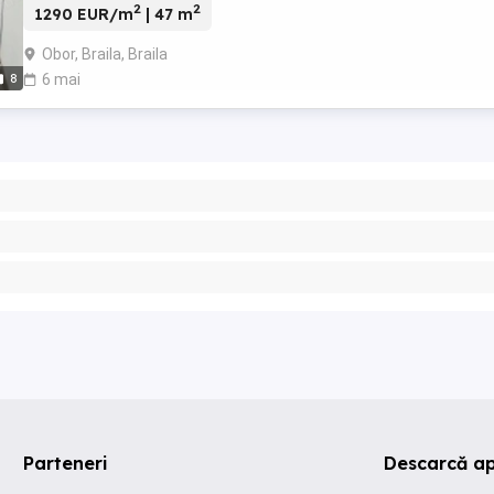
2
2
1290 EUR/m
| 47 m
Obor, Braila, Braila
8
6 mai
Parteneri
Descarcă a