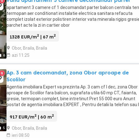
vand apartament 3 camere decomandat parter
9
apartament 3 camere cf 1 decomandat parter balcon centrala te
termopan aer conditionat instalatie electrica sanitara refacuta
complet izolat exterior polistiren interior vata minerala rigips gresi
parchet acte la zi in cartier obor
2
2
1328 EUR/m
| 67 m
Obor, Braila, Braila
azi 11:25
6
Ap. 3 cam decomandat, zona Obor aproape de
9
Scolilor
Agentia imobiliara Expert va prezinta Ap. 3 cam cf I dec, zona Obor
aproape de Scolilor fara balcon, suprafata utila 60 mp CT, faianta,
gresie, termopan complet, bine intretinut Pret 55 000 euro Anunt
postat de agentia imobiliara EXPERT , Pentru detalii la telefon sau 
sediul nostru din : Braila ...
2
2
917 EUR/m
| 60 m
Obor, Braila, Braila
5
ieri 08:50