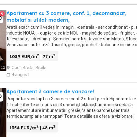
Apartament cu 3 camere, conf. 1, decomandat,
5
mobilat si utilat modern,
Arată exact cum îl vedeți în imagini: -centrala - aer condiționat - pli
inductie NOUĂ , - cuptor electric NOU - mașină de spălat, - frigider, -
televizoare, - dressing - Șemineu pereți și tavane san Marco, Stuc
Veneziano - acte la zi - faianță, gresie, parchet - balcoane închise 
termopan ...
2
2
1039 EUR/m
| 77 m
Obor, Braila, Braila
10
4 august
Apartament 3 camere de vanzare!
Proprietar vand apt cu 3 camere,conf 2 situat pe str Hipodrom la et
1.Imobilul este compus din 3 camere,hol,baie,bucararie si debara.
Apartamentul are imbunatatiri: gresie,faianta,parchet,centrala
termica,tamplarie termopan! Toate detaliile se ofera la vizionare!
2
2
1354 EUR/m
| 48 m