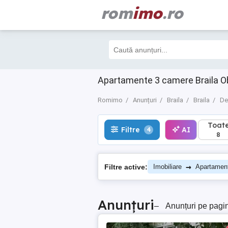
rom
imo
.ro
Toate
Filtre
AI
4
8
Apartamente 3 camere Braila Ob
Romimo
Anunțuri
Braila
Braila
De
Toat
Filtre
AI
4
8
→
Filtre active:
Imobiliare
Apartamen
Anunțuri
–
Anunțuri pe pagi