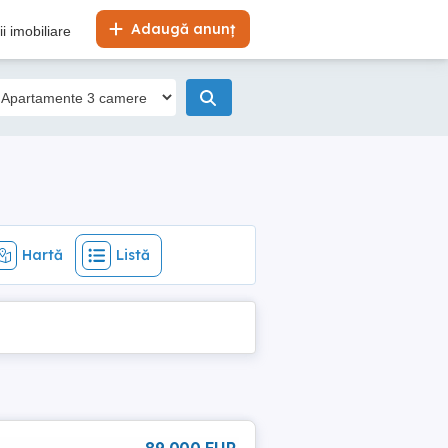
Hartă
Listă
Adaugă anunț
i imobiliare
Hartă
Listă