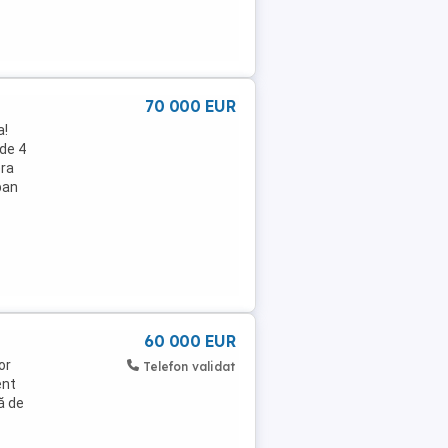
70 000 EUR
a!
 de 4
era
pan
60 000 EUR
or
Telefon validat
ent
ă de