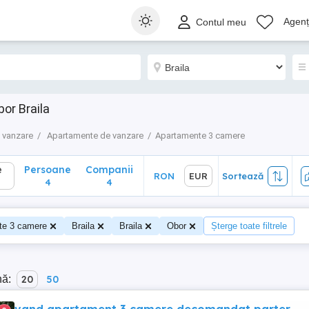
Persoane
Companii
RON
EUR
Sortează
Agenți
Contul meu
4
4
or Braila
 vanzare
Apartamente de vanzare
Apartamente 3 camere
e
Persoane
Companii
RON
EUR
Sortează
4
4
te 3 camere
Braila
Braila
Obor
Șterge toate filtrele
nă:
20
50