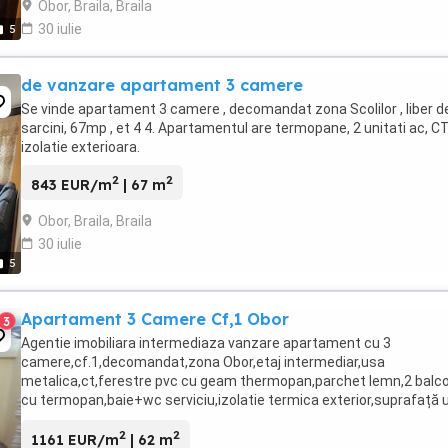
Obor, Braila, Braila
30 iulie
5
de vanzare apartament 3 camere
Se vinde apartament 3 camere , decomandat zona Scolilor , liber d
sarcini, 67mp , et 4 4. Apartamentul are termopane, 2 unitati ac, CT
izolatie exterioara.
2
2
843 EUR/m
| 67 m
Obor, Braila, Braila
30 iulie
5
Apartament 3 Camere Cf,1 Obor
3
Agentie imobiliara intermediaza vanzare apartament cu 3
camere,cf.1,decomandat,zona Obor,etaj intermediar,usa
metalica,ct,ferestre pvc cu geam thermopan,parchet lemn,2 balc
cu termopan,baie+wc serviciu,izolatie termica exterior,suprafață u
=62 mp,suprafață totală =72 mp, liber,pret=72.000 Euro ...
2
2
1161 EUR/m
| 62 m