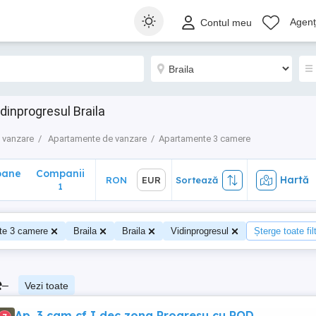
ane
Companii
Hartă
RON
EUR
Sortează
Agenți
Contul meu
1
dinprogresul Braila
 vanzare
Apartamente de vanzare
Apartamente 3 camere
oane
Companii
Hartă
RON
EUR
Sortează
1
te 3 camere
Braila
Braila
Vidinprogresul
Șterge toate fil
e
–
Vezi toate
Ap. 3 cam cf I dec zona Progresu cu POD