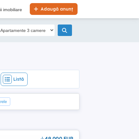
Listă
Adaugă anunț
i imobiliare
Listă
trele
49,000 EUR