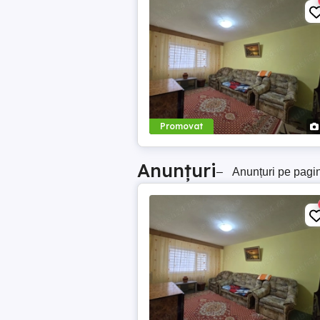
Promovat
Anunțuri
–
Anunțuri pe pagi