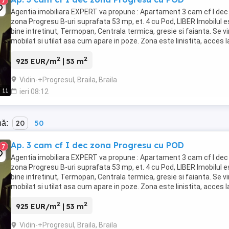
7
Agentia imobiliara EXPERT va propune : Apartament 3 cam cf I dec
zona Progresu B-uri suprafata 53 mp, et. 4 cu Pod, LIBER Imobilul e
bine intretinut, Termopan, Centrala termica, gresie si faianta. Se v
mobilat si utilat asa cum apare in poze. Zona este linistita, acces l
mijloace de transport, ...
2
2
925 EUR/m
| 53 m
Vidin-+Progresul, Braila, Braila
11
ieri 08:12
nă:
20
50
Ap. 3 cam cf I dec zona Progresu cu POD
7
Agentia imobiliara EXPERT va propune : Apartament 3 cam cf I dec
zona Progresu B-uri suprafata 53 mp, et. 4 cu Pod, LIBER Imobilul e
bine intretinut, Termopan, Centrala termica, gresie si faianta. Se v
mobilat si utilat asa cum apare in poze. Zona este linistita, acces l
mijloace de transport, ...
2
2
925 EUR/m
| 53 m
Vidin-+Progresul, Braila, Braila