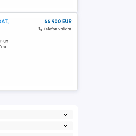
DAT,
66 900 EUR
Telefon validat
tr-un
ă și