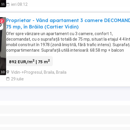
11
ieri 08:12
Proprietar - Vând apartament 3 camere DECOMAN
2
75 mp, în Brăila (Cartier Vidin)
Ofer spre vânzare un apartament cu 3 camere, confort 1,
decomandat, cu o suprafață totală de 75 mp, situat la etajul 4 4 în
imobil construit în 1978 (zonă liniștită, fără trafic intens). Suprafaț
compartimentare: Suprafață utilă interioară: 68.58 mp + balcon
spațios închis de 6.32 mp. Compartimentare ...
2
2
892 EUR/m
| 75 m
Vidin-+Progresul, Braila, Braila
10
29 iulie