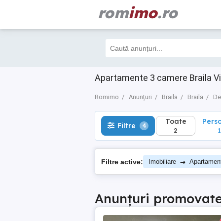
rom
imo
.ro
Toate
Perso
Filtre
4
2
1
Apartamente 3 camere Braila Vi
Romimo
Anunțuri
Braila
Braila
De
Toate
Pers
Filtre
4
2
1
→
Filtre active:
Imobiliare
Apartamen
Anunțuri promovat