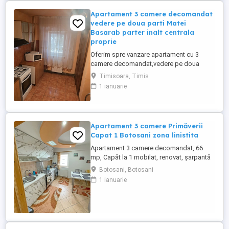
2 bai(o baie de serviciu ...
Apartament 3 camere decomandat
vedere pe doua parti Matei
Basarab parter inalt centrala
proprie
Oferim spre vanzare apartament cu 3
camere decomandat,vedere pe doua
parti,fata spate,in cea mai ravnita zona
Timisoara, Timis
rezidentiala de blocuri din Timisoara,zona
1 ianuarie
Matei Basarab,langa Pizzeria Giovana.
Apartamentul se afla la parter inalt in
cadrul unui bloc cu 4 etaje si acoperis
tigla, situat intr-o zona linistita,in ...
Apartament 3 camere Primăverii
Capat 1 Botosani zona linistita
Apartament 3 camere decomandat, 66
mp, Capăt la 1 mobilat, renovat, șarpantă
Se oferă spre vânzare apartament cu 3
Botosani, Botosani
camere, decomandat, situat în zona Capăt
1 ianuarie
la 1, una dintre zonele apreciate din
Botoșani. Apartamentul este amplasat la
etajul 4, cu șarpantă, având o suprafață
utilă de 66 mp. Compartimentare ...