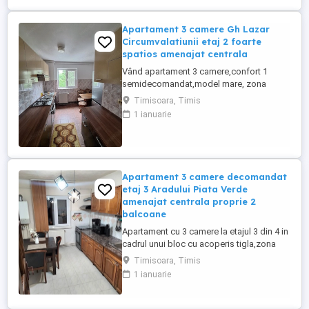
Apartament 3 camere Gh Lazar
Circumvalatiunii etaj 2 foarte
spatios amenajat centrala
Vând apartament 3 camere,confort 1
semidecomandat,model mare, zona
Circumvalatiunii,in apropiere de Gheorghe
Timisoara, Timis
Lazar. Apartamentul are o suprafata de
1 ianuarie
64mp utili si este situat la etajul 2 in cadrul
unui bloc cu 4 etaje si acoperis tigla.Ca si
structura se prezinta astefel:hol intrare,
bucatarie spatioasa ...
Apartament 3 camere decomandat
etaj 3 Aradului Piata Verde
amenajat centrala proprie 2
balcoane
Apartament cu 3 camere la etajul 3 din 4 in
cadrul unui bloc cu acoperis tigla,zona
Aradului decomandat,vedere pe 2
Timisoara, Timis
parti,doua apartamente pe etaj,scara
1 ianuarie
luminoasa si curata.Apartamentul este
model mare,cu suprafata de 65 mp utili,
structurat in: 2 holuri, bucatarie spatioasa,