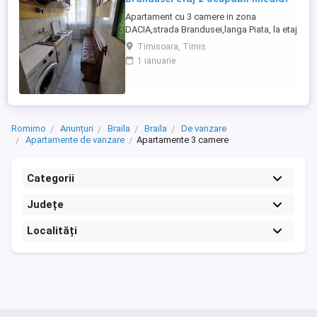
Apartament cu 3 camere in zona
DACIA,strada Brandusei,langa Piata, la etaj
2 in cadrul unui bloc cu 4 etaje si acoperis
Timisoara, Timis
tigla.Apartamentul este un apartament de
1 ianuarie
mijloc,iar ca structura este impartit astfel:
hol intrare,bucatarie,baie cu aerisire
naturala,sufragerie,hol secundar si doua
dormitoare.Apartamentul ...
Romimo
Anunțuri
Braila
Braila
De vanzare
Apartamente de vanzare
Apartamente 3 camere
Categorii
Județe
Localități