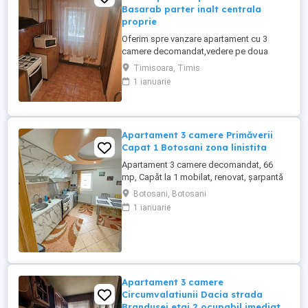
Basarab parter inalt centrala
proprie
Oferim spre vanzare apartament cu 3
camere decomandat,vedere pe doua
parti,fata spate,in cea mai ravnita zona
Timisoara, Timis
rezidentiala de blocuri din Timisoara,zona
1 ianuarie
Matei Basarab,langa Pizzeria Giovana.
Apartamentul se afla la parter inalt in
cadrul unui bloc cu 4 etaje si acoperis
tigla, situat intr-o zona linistita,in ...
Apartament 3 camere Primăverii
Capat 1 Botosani zona linistita
Apartament 3 camere decomandat, 66
mp, Capăt la 1 mobilat, renovat, șarpantă
Se oferă spre vânzare apartament cu 3
Botosani, Botosani
camere, decomandat, situat în zona Capăt
1 ianuarie
la 1, una dintre zonele apreciate din
Botoșani. Apartamentul este amplasat la
etajul 4, cu șarpantă, având o suprafață
utilă de 66 mp. Compartimentare ...
Apartament 3 camere
Circumvalatiunii Dacia strada
Brandusei etaj 2 ocupabil imediat