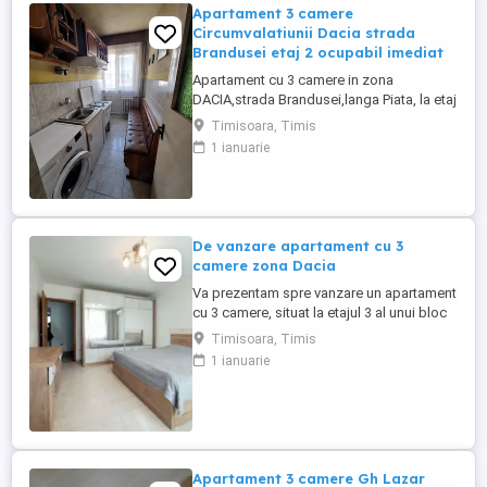
Apartament 3 camere
Circumvalatiunii Dacia strada
Brandusei etaj 2 ocupabil imediat
Apartament cu 3 camere in zona
DACIA,strada Brandusei,langa Piata, la etaj
2 in cadrul unui bloc cu 4 etaje si acoperis
Timisoara, Timis
tigla.Apartamentul este un apartament de
1 ianuarie
mijloc,iar ca structura este impartit astfel:
hol intrare,bucatarie,baie cu aerisire
naturala,sufragerie,hol secundar si doua
dormitoare.Apartamentul ...
De vanzare apartament cu 3
camere zona Dacia
Va prezentam spre vanzare un apartament
cu 3 camere, situat la etajul 3 al unui bloc
ce beneficiaza de acoperis din tigla.
Timisoara, Timis
Apartamentul se afla la cateva minute fata
1 ianuarie
de scoala, gradinita, parc, market, piata
Dacia. Apartamentul are o suprafata utila
aproximativa de 54 mp, este
semidecomandat. Confortul ...
Apartament 3 camere Gh Lazar