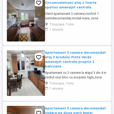
Circumvalatiunii etaj 2 foarte
spatios amenajat centrala
Vând apartament 3 camere,confort 1
semidecomandat,model mare, zona
Circumvalatiunii,in apropiere de Gheorghe
Timisoara, Timis
Lazar. Apartamentul are o suprafata de
1 ianuarie
64mp utili si este situat la etajul 2 in cadrul
unui bloc cu 4 etaje si acoperis tigla.Ca si
structura se prezinta astefel:hol intrare,
bucatarie spatioasa ...
Apartament 3 camere decomandat
etaj 3 Aradului Piata Verde
amenajat centrala proprie 2
balcoane
Apartament cu 3 camere la etajul 3 din 4 in
cadrul unui bloc cu acoperis tigla,zona
Aradului decomandat,vedere pe 2
Timisoara, Timis
parti,doua apartamente pe etaj,scara
1 ianuarie
luminoasa si curata.Apartamentul este
model mare,cu suprafata de 65 mp utili,
structurat in: 2 holuri, bucatarie spatioasa,
2 bai(o baie de serviciu ...
Apartament 3 camere decomandat
vedere pe doua parti Matei