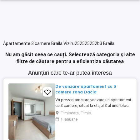
Apartamente 3 camere Braila Viziru252525252b3 Braila
Nu am găsit ceea ce cauți.
Selectează categoria și alte
filtre de căutare pentru a eficientiza căutarea
Anunțuri care te-ar putea interesa
De vanzare apartament cu 3
camere zona Dacia
Va prezentam spre vanzare un apartament
cu 3 camere, situat la etajul 3 al unui bloc
ce beneficiaza de acoperis din tigla.
Timisoara, Timis
Apartamentul se afla la cateva minute fata
1 ianuarie
de scoala, gradinita, parc, market, piata
Dacia. Apartamentul are o suprafata utila
aproximativa de 54 mp, este
semidecomandat. Confortul ...