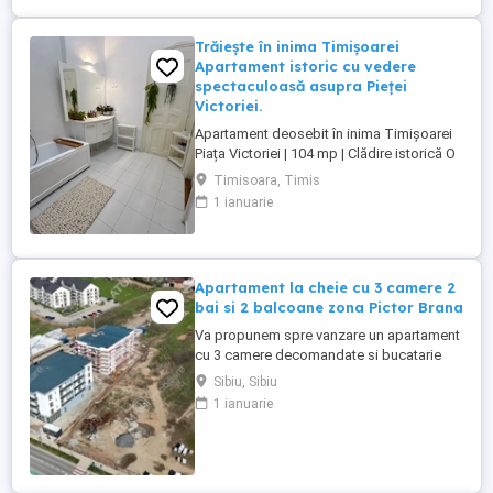
Trăiește în inima Timișoarei
Apartament istoric cu vedere
spectaculoasă asupra Pieței
Victoriei.
Apartament deosebit în inima Timișoarei
Piața Victoriei | 104 mp | Clădire istorică O
oportunitate rară de a locui sau investi într-
Timisoara, Timis
unul dintre cele mai reprezentative imobile
1 ianuarie
ale Timișoarei, chiar în Piața Victoriei, cu
vedere spectaculoasă către Opera
Națională și Catedrala Mitropolitană.
Apartamentul ...
Apartament la cheie cu 3 camere 2
bai si 2 balcoane zona Pictor Brana
Va propunem spre vanzare un apartament
cu 3 camere decomandate si bucatarie
inchisa, pozitionat la etajul intermediar 1
Sibiu, Sibiu
intr-un imobil nou ce face parte din
1 ianuarie
ansablul rezidential modern, situat in
Selimbar, a carui predare se face la stadiul
de cheie in decursul lunii Mai 2026.
Apartamentul masoara 73,46 ...