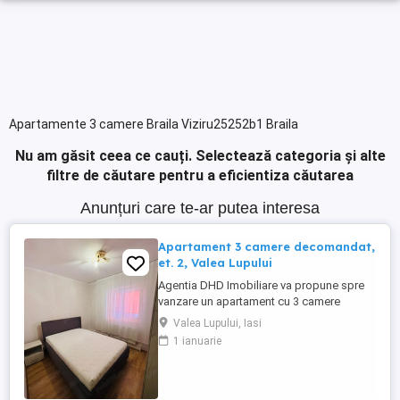
Apartamente 3 camere Braila Viziru25252b1 Braila
Nu am găsit ceea ce cauți.
Selectează categoria și alte
filtre de căutare pentru a eficientiza căutarea
Anunțuri care te-ar putea interesa
Apartament 3 camere decomandat,
et. 2, Valea Lupului
Agentia DHD Imobiliare va propune spre
vanzare un apartament cu 3 camere
decomandat, situat in Valea Lupului, la
Valea Lupului, Iasi
etajul 2 al unui bloc construit in anul 1994,
1 ianuarie
in vecinatatea Primariei. Cu o suprafata
utila de 68 mp, totala de 78 mp, este situat
la etajul 2 2 cu pod (acoperis în două ape
cu tablă) si ...