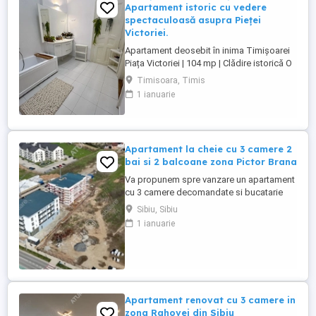
Apartament istoric cu vedere
spectaculoasă asupra Pieței
Victoriei.
Apartament deosebit în inima Timișoarei
Piața Victoriei | 104 mp | Clădire istorică O
oportunitate rară de a locui sau investi într-
Timisoara, Timis
unul dintre cele mai reprezentative imobile
1 ianuarie
ale Timișoarei, chiar în Piața Victoriei, cu
vedere spectaculoasă către Opera
Națională și Catedrala Mitropolitană.
Apartamentul ...
Apartament la cheie cu 3 camere 2
bai si 2 balcoane zona Pictor Brana
Va propunem spre vanzare un apartament
cu 3 camere decomandate si bucatarie
inchisa, pozitionat la etajul intermediar 1
Sibiu, Sibiu
intr-un imobil nou ce face parte din
1 ianuarie
ansablul rezidential modern, situat in
Selimbar, a carui predare se face la stadiul
de cheie in decursul lunii Mai 2026.
Apartamentul masoara 73,46 ...
Apartament renovat cu 3 camere in
zona Rahovei din Sibiu