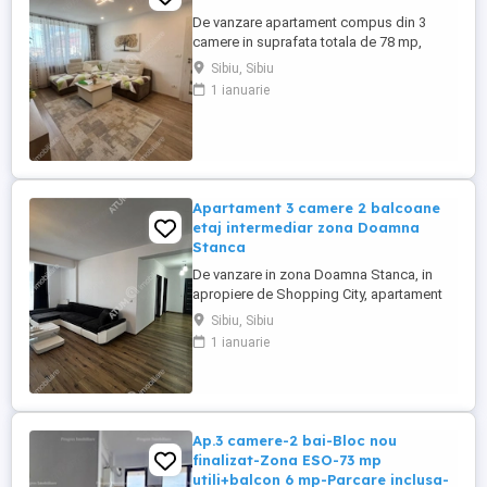
De vanzare apartament compus din 3
camere in suprafata totala de 78 mp,
complet renovat in anul 2020, situat in
Sibiu, Sibiu
zona Rahovei din Sibiu. Apartamentul se
1 ianuarie
afla la etajul 4 al unui imobil compus doar
din 4 etaje si 4 apartamente pe nivel,
edificat pe structura din beton si zidarie
din caramida, izolat termic ...
Apartament 3 camere 2 balcoane
etaj intermediar zona Doamna
Stanca
De vanzare in zona Doamna Stanca, in
apropiere de Shopping City, apartament
cu 3 camere si 2 balcoane, orientat spre
Sibiu, Sibiu
SUD, situat la etaj intermediar intr-un
1 ianuarie
imobil nou dotat cu 2 lifturi. Apartamentul
are 105 mp construiti, este pozitionat la
etajul intermediar 7 intr-un imobil construit
in anul 2016, ...
Ap.3 camere-2 bai-Bloc nou
finalizat-Zona ESO-73 mp
utili+balcon 6 mp-Parcare inclusa-