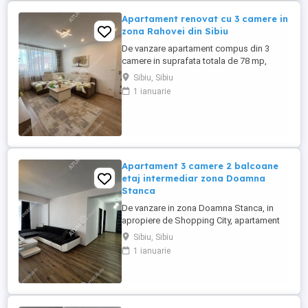
Apartament renovat cu 3 camere in
zona Rahovei din Sibiu
De vanzare apartament compus din 3
camere in suprafata totala de 78 mp,
complet renovat in anul 2020, situat in
Sibiu, Sibiu
zona Rahovei din Sibiu. Apartamentul se
1 ianuarie
afla la etajul 4 al unui imobil compus doar
din 4 etaje si 4 apartamente pe nivel,
edificat pe structura din beton si zidarie
din caramida, izolat termic ...
Apartament 3 camere 2 balcoane
etaj intermediar zona Doamna
Stanca
De vanzare in zona Doamna Stanca, in
apropiere de Shopping City, apartament
cu 3 camere si 2 balcoane, orientat spre
Sibiu, Sibiu
SUD, situat la etaj intermediar intr-un
1 ianuarie
imobil nou dotat cu 2 lifturi. Apartamentul
are 105 mp construiti, este pozitionat la
etajul intermediar 7 intr-un imobil construit
in anul 2016, ...