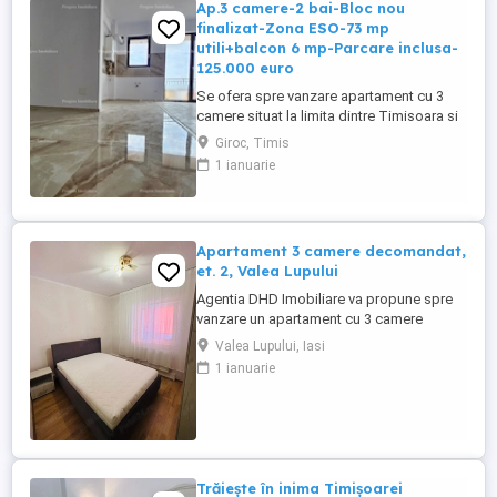
Ap.3 camere-2 bai-Bloc nou
finalizat-Zona ESO-73 mp
utili+balcon 6 mp-Parcare inclusa-
125.000 euro
Se ofera spre vanzare apartament cu 3
camere situat la limita dintre Timisoara si
Giroc, in zona benzinariei ESO.
Giroc, Timis
Apartamentul este situat la etajul 4 al unui
1 ianuarie
bloc nou cu lift construit in anul 2025, are
73 mp utili + balcon de 6 mp si este
compartimentat astfel: living+ bucatarie
open space, 2 dormitoare ...
Apartament 3 camere decomandat,
et. 2, Valea Lupului
Agentia DHD Imobiliare va propune spre
vanzare un apartament cu 3 camere
decomandat, situat in Valea Lupului, la
Valea Lupului, Iasi
etajul 2 al unui bloc construit in anul 1994,
1 ianuarie
in vecinatatea Primariei. Cu o suprafata
utila de 68 mp, totala de 78 mp, este situat
la etajul 2 2 cu pod (acoperis în două ape
cu tablă) si ...
Trăiește în inima Timișoarei