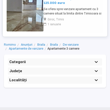
125.000 euro
Se ofera spre vanzare apartament cu 3
camere situat la limita dintre Timisoara si
Giroc, in zona benzinariei ESO.
Giroc, Timis
Apartamentul este situat la etajul 4 al unui
1 ianuarie
bloc nou cu lift construit in anul 2025, are
73 mp utili + balcon de 6 mp si este
compartimentat astfel: living+ bucatarie
open space, 2 dormitoare ...
Romimo
Anunțuri
Braila
Braila
De vanzare
Apartamente de vanzare
Apartamente 3 camere
Categorii
Județe
Localități