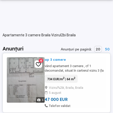
Apartamente 3 camere Braila Vizirul2bi Braila
Anunțuri
20
50
Anunțuri pe pagină:
ap 3 camere
4
vând apartament 3 camere , cf 1
decomandat, situat în cartierul viziru 3 (la
b uri ) la et 10. apartamentul dispune de
2
2
734 EUR/m
| 64 m
centrala termica, aer condiționat, placat
,tâmplărie pvc la exterior , tâmplărie lemn
Vizirul%2bI, Braila, Braila
la interior, baie mare cu geam , bucătărie
5 august
mare . hidroizolație noua , lift nou cu
supraveghere ...
47 000 EUR
1
Telefon validat