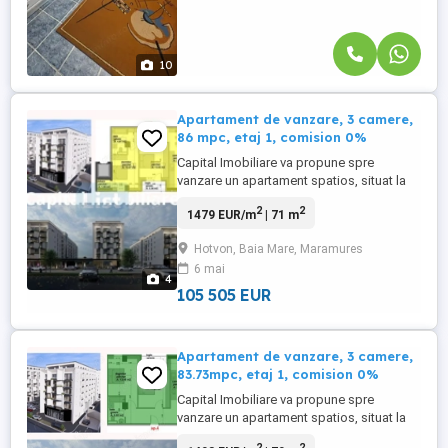
10
Apartament de vanzare, 3 camere,
86 mpc, etaj 1, comision 0%
Capital Imobiliare va propune spre
vanzare un apartament spatios, situat la
etajul 1 intr-un complex rezidential nou si
2
2
1479 EUR/m
| 71 m
modern, aflat in zona Catedralei Sfanta
Treime – Baia Mare. Apartamentul are o
Hotvon, Baia Mare, Maramures
suprafata de 71.33mp si este
6 mai
compartimentat astfel: Living cu bucatarie
4
open-space: 27,77 mp Dormitor ...
105 505 EUR
Apartament de vanzare, 3 camere,
83.73mpc, etaj 1, comision 0%
Capital Imobiliare va propune spre
vanzare un apartament spatios, situat la
etajul 1 intr-un complex rezidential
2
2