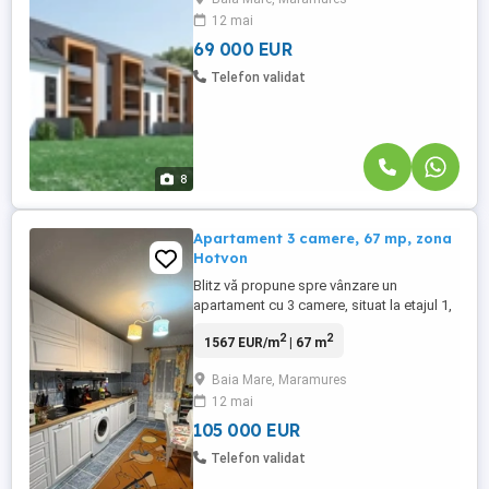
Intimitate, liniște și o experiență de locuire
12 mai
unică. Un apartament gândit pentru cei
care apreciază calitatea: * ...
69 000 EUR
Telefon validat
8
Apartament 3 camere, 67 mp, zona
Hotvon
Blitz vă propune spre vânzare un
apartament cu 3 camere, situat la etajul 1,
poziționat pe mijloc (costuri reduse la
2
2
1567 EUR/m
| 67 m
întreținere), într-un imobil izolat termic,
inclusiv pe casa scării. Locuința este
Baia Mare, Maramures
decomandată și are o suprafață utilă de
12 mai
67 mp, la care se adaugă 2 balcoane: •
balcon închis – 5 mp • ...
105 000 EUR
Telefon validat