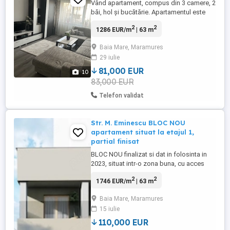
Vând apartament, compus din 3 camere, 2
băi, hol și bucătărie. Apartamentul este
situat în Baia Mare, pe strada Păltinișului,
2
2
1286 EUR/m
| 63 m
etajul 1, având in apropiere, supermarket
Lidl, clinica Someșan, farmacii plus alte
Baia Mare, Maramures
magazine. Imobilul are suprafața de 64
29 iulie
mp, are microcentrala, geamuri termopan
și se vinde ...
81,000 EUR
10
83,000 EUR
Telefon validat
Str. M. Eminescu BLOC NOU
apartament situat la etajul 1,
partial finisat
BLOC NOU finalizat si dat in folosinta in
2023, situat intr-o zona buna, cu acces
foarte usor, se vinde apartament intabulat,
2
2
1746 EUR/m
| 63 m
situat la etajul I. Are o suprafata construita
87 mp si utila de 63 mp + 13 mp balcon,
Baia Mare, Maramures
compus din living foarte generos,
15 iulie
bucatarie, dormitor, 2 bai si hol
(configuratia permite ...
110,000 EUR