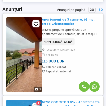
Anunțuri
20
50
Anunțuri pe pagină:
Apartament de 3 camere, 65 mp,
strda Crizantemelor
Blitz va propune spre vânzare un
apartament de 3 camere, situat la etajul 1
al unui imobil construit în 2009, într-o zonă
2
2
1769 EUR/m
| 65 m
retrasă și liniștită, ideală pentru o familie
sau un cuplu care își dorește confort și
Baia Mare, Maramures
intimitate. Cu o suprafață utilă de 65 mp,
azi 15:56
apartamentul este compartimentat
inteligent și dispune ...
115 000 EUR
Telefon validat
Repostat automat
9
NEW! COMISION 0% - Apartamente
1