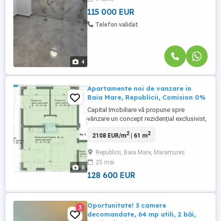
pentru mutare, ...
115 000 EUR
Telefon validat
4
Apartamente noi de vanzare in
Baia Mare, Republicii, Comision 0%
Capital Imobiliare vă propune spre
vânzare un concept rezidențial exclusivist,
situat într-una dintre cele mai căutate zone
2
2
2108 EUR/m
| 61 m
din Baia Mare, în proximitatea Catedralei
Sfânta Treime. Acest proiect de tip
Republicii, Baia Mare, Maramures
boutique, cu un regim de înălțime P+4,
25 mai
oferă un grad ridicat de intimitate,
8
cuprinzând un număr limitat ...
128 600 EUR
Oportunitate! 3 camere
3
decomandate, 64 mp utili, 2 băi,