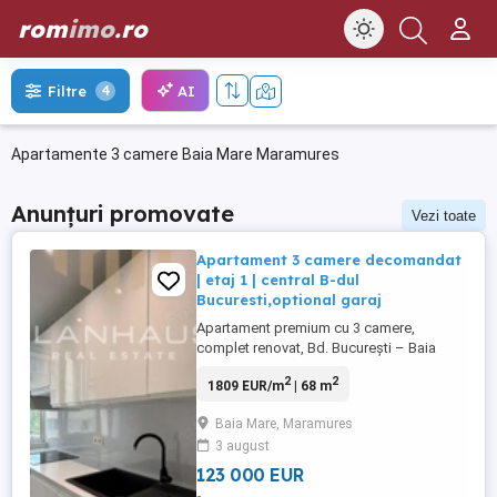
rom
imo
.ro
AI
Filtre
4
Apartamente 3 camere Baia Mare Maramures
Anunțuri promovate
Vezi toate
Apartament 3 camere decomandat
| etaj 1 | central B-dul
Bucuresti,optional garaj
Apartament premium cu 3 camere,
complet renovat, Bd. București – Baia
Mare Vă prezentăm un apartament
2
2
1809 EUR/m
| 68 m
deosebit cu 3 camere decomandate,
situat la etajul 1 al unui imobil amplasat
Baia Mare, Maramures
central, pe Bulevardul București din Baia
3 august
Mare. Cu o suprafață utilă de aproximativ
70 mp, locuința a fost renovată integral ...
123 000 EUR