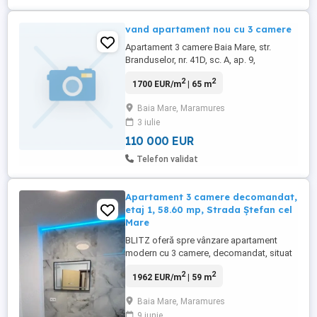
vand apartament nou cu 3 camere
Apartament 3 camere Baia Mare, str.
Branduselor, nr. 41D, sc. A, ap. 9,
construcție 2025 (imobil cu 12
2
2
1700 EUR/m
| 65 m
apartamente), etaj 1, 2 locuri de parcare in
curte proprie iluminata asfaltata și cu
Baia Mare, Maramures
bariera acces (nr. 16-17), finisat (parchet,
3 iulie
uși, gresie faianță, cada, vas wc, lavabil
alb, etc), integral cu încălzire ...
110 000 EUR
Telefon validat
Apartament 3 camere decomandat,
etaj 1, 58.60 mp, Strada Ștefan cel
Mare
BLITZ oferă spre vânzare apartament
modern cu 3 camere, decomandat, situat
la etajul 1 într-un bloc nou de pe strada
2
2
1962 EUR/m
| 59 m
Ștefan cel Mare. Locuința are o suprafață
utilă de 58,6 mp și dispune de balcon,
Baia Mare, Maramures
ideal pentru relaxare și confortul de zi cu
9 iunie
zi. Apartamentul se predă finisat, pregătit