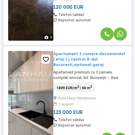
ultracentrală din Baia Mare – la ...
120 000 EUR
Telefon validat
Repostat automat
9
Apartament 3 camere decomandat
| etaj 1 | central B-dul
Bucuresti,optional garaj
Apartament premium cu 3 camere,
complet renovat, Bd. București – Baia
Mare Vă prezentăm un apartament
2
2
1809 EUR/m
| 68 m
deosebit cu 3 camere decomandate,
situat la etajul 1 al unui imobil amplasat
Baia Mare, Maramures
central, pe Bulevardul București din Baia
3 august
Mare. Cu o suprafață utilă de aproximativ
70 mp, locuința a fost renovată integral ...
123 000 EUR
Telefon validat
Repostat automat