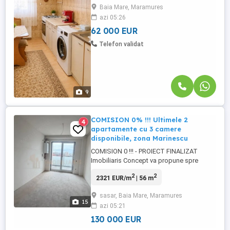
Baia Mare, Maramures
decomandate, situat la etajul 1 al unui
azi 05:26
imobil localizat in zona centrala a orasului
Ulmeni la aproximativ 30 km distanta fata
62 000 EUR
de Mun.Baia ...
Telefon validat
9
COMISION 0% !!! Ultimele 2
4
apartamente cu 3 camere
disponibile, zona Marinescu
COMISION 0 !!! - PROIECT FINALIZAT
Imobiliaris Concept va propune spre
vanzare ultimele apartamente cu 3 camere
2
2
2321 EUR/m
| 56 m
disponibile, in zona Marinescu. Acestea
se afla intr-un imobil de locuinte cu regim
sasar, Baia Mare, Maramures
de inaltime P+6E, au o suprafata cuprinsa
15
azi 05:21
intre 82.83 mpc si 88.44 mpc + cate 2
terase alocate fiecarui ...
130 000 EUR