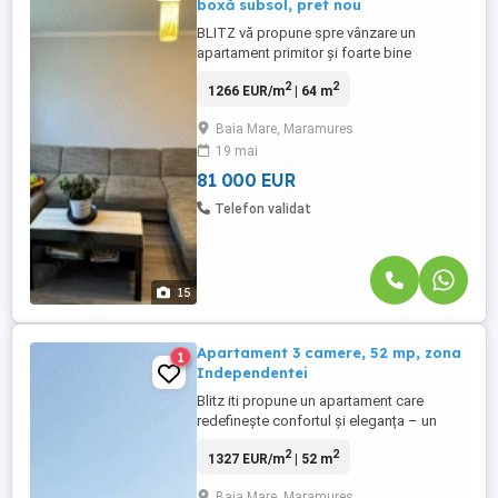
boxă subsol, pret nou
BLITZ vă propune spre vânzare un
apartament primitor și foarte bine
compartimentat, situat într-o zonă liniștită,
2
2
1266 EUR/m
| 64 m
sigură și extrem de practică pentru viața
de zi cu zi, cu acces rapid către toate
Baia Mare, Maramures
facilitățile necesare: magazine, școli,
19 mai
grădinițe, farmacii, mijloace de transport
și spații verzi. Locuința ...
81 000 EUR
Telefon validat
15
Apartament 3 camere, 52 mp, zona
1
Independentei
Blitz iti propune un apartament care
redefinește confortul și eleganța – un
spațiu luminos, aerisit și exclusivist,
2
2
1327 EUR/m
| 52 m
amplasat într-o clădire tip vilă, cu doar
șase apartamente pe casa scării.
Baia Mare, Maramures