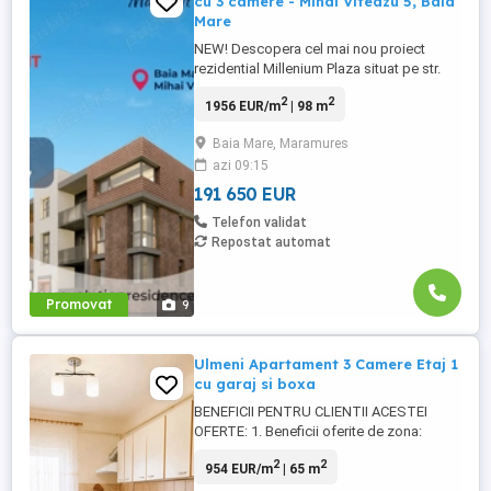
cu 3 camere - Mihai Viteazu 5, Baia
Mare
NEW! Descopera cel mai nou proiect
rezidential Millenium Plaza situat pe str.
Mihai Viteazu nr 5, din Baia Mare, un
2
2
1956 EUR/m
| 98 m
proiect marca Revolution Residence. Va
propunem spre vanzare apartamente cu 3
Baia Mare, Maramures
camere, avand suprafete cuprinse intre
azi 09:15
91.64 mpc si 125.64 mpc plus terasa cu
suprafata cuprinsa intre 5.47 ...
191 650 EUR
Telefon validat
Repostat automat
Promovat
9
Ulmeni Apartament 3 Camere Etaj 1
cu garaj si boxa
BENEFICII PENTRU CLIENTII ACESTEI
OFERTE: 1. Beneficii oferite de zona:
Agentia ACTIV IMOB ofera spre vanzare
2
2
954 EUR/m
| 65 m
un apartament spatios si bine
compartimentat, cu 3 camere