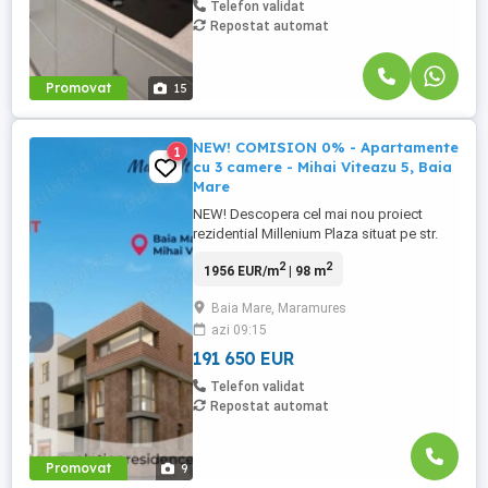
Telefon validat
Repostat automat
Promovat
15
NEW! COMISION 0% - Apartamente
1
cu 3 camere - Mihai Viteazu 5, Baia
Mare
NEW! Descopera cel mai nou proiect
rezidential Millenium Plaza situat pe str.
Mihai Viteazu nr 5, din Baia Mare, un
2
2
1956 EUR/m
| 98 m
proiect marca Revolution Residence. Va
propunem spre vanzare apartamente cu 3
Baia Mare, Maramures
camere, avand suprafete cuprinse intre
azi 09:15
91.64 mpc si 125.64 mpc plus terasa cu
suprafata cuprinsa intre 5.47 ...
191 650 EUR
Telefon validat
Repostat automat
Promovat
9