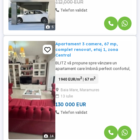
112,000 EUR
Telefon validat
5
Apartament 3 camere, 67 mp,
complet renovat, etaj 1, zona
Central
BLITZ vă propune spre vânzare un
apartament care îmbină perfect confortul,
funcționalitatea și poziționarea excelentă,
2
2
1940 EUR/m
| 67 m
fiind alegerea ideală atât pentru o familie,
cât și pentru cei care își doresc o locuință
Baia Mare, Maramures
pregătită pentru mutare imediată. Situat la
13 iulie
etajul 1 al unui imobil amplasat pe
Bulevardul ...
130 000 EUR
Telefon validat
14