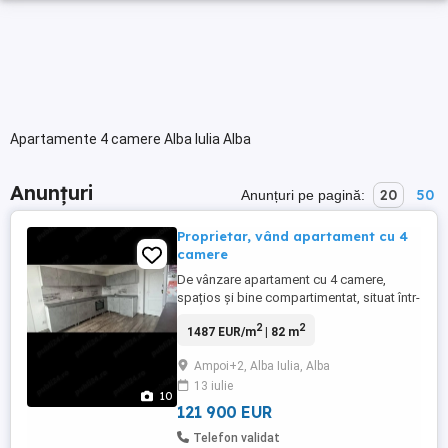
Apartamente 4 camere Alba Iulia Alba
Anunțuri
20
50
Anunțuri pe pagină:
Proprietar, vând apartament cu 4
camere
De vânzare apartament cu 4 camere,
spațios și bine compartimentat, situat într-
o zonă foarte bine cotată a municipiului
2
2
1487 EUR/m
| 82 m
Alba Iulia Ampoi 2, la intrarea în oraș, în
imediata apropiere a Carolina
Ampoi+2, Alba Iulia, Alba
Mall.Suprafață utilă: 82mp + balcon 3
13 iulie
dormitoare Living 2 bai Bucătărie 3 spatii
10
de depozitare -Etaj: ...
121 900 EUR
Telefon validat