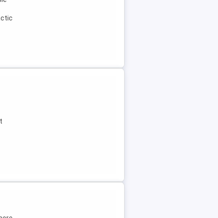
ctic
t