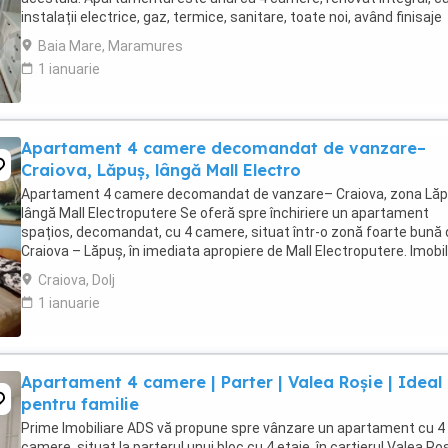
instalații electrice, gaz, termice, sanitare, toate noi, având finisaje
superioare, într-un imobil ...
Baia Mare, Maramures
1 ianuarie
Apartament 4 camere decomandat de vanzare–
Craiova, Lăpuș, lângă Mall Electro
Apartament 4 camere decomandat de vanzare– Craiova, zona Lăp
lângă Mall Electroputere Se oferă spre închiriere un apartament
spațios, decomandat, cu 4 camere, situat într-o zonă foarte bună 
Craiova – Lăpuș, în imediata apropiere de Mall Electroputere. Imobil
are o suprafață utilă de 89 mp ...
Craiova, Dolj
1 ianuarie
Apartament 4 camere | Parter | Valea Roșie | Ideal
pentru familie
Prime Imobiliare ADS vă propune spre vânzare un apartament cu 4
camere, situat la parterul unui bloc cu 4 etaje, în cartierul Valea Ro