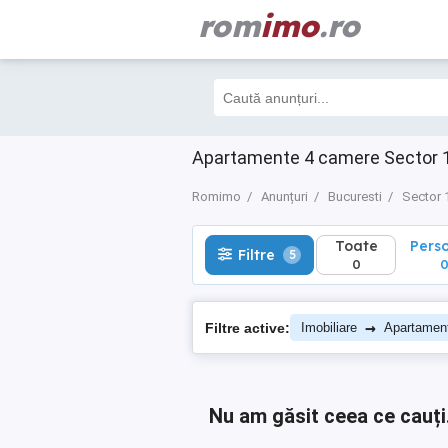
rom
imo
.ro
Toate
Perso
Filtre
5
0
0
Apartamente 4 camere Sector 1
Romimo
Anunțuri
Bucuresti
Sector 
Toate
Pers
Filtre
5
0
→
Filtre active:
Imobiliare
Apartamen
Nu am găsit ceea ce cauți