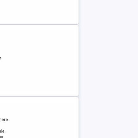
t
mere
le,
sau