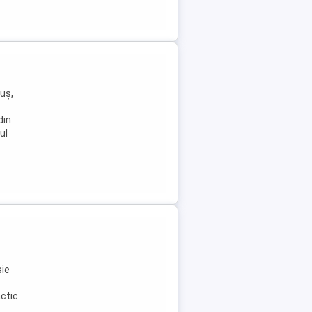
uș,
din
ul
șie
ctic