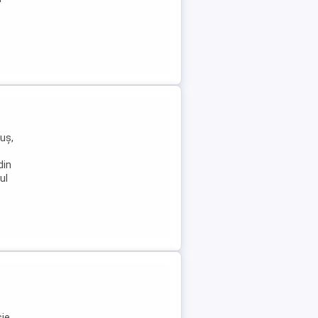
uș,
din
ul
șie