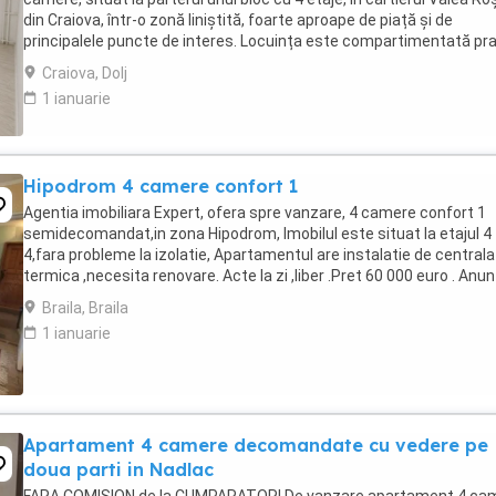
din Craiova, într-o zonă liniștită, foarte aproape de piață și de
principalele puncte de interes. Locuința este compartimentată pra
și cuprinde: - bucătărie; - ...
Craiova, Dolj
1 ianuarie
Hipodrom 4 camere confort 1
Agentia imobiliara Expert, ofera spre vanzare, 4 camere confort 1
semidecomandat,in zona Hipodrom, Imobilul este situat la etajul 4
4,fara probleme la izolatie, Apartamentul are instalatie de centrala
termica ,necesita renovare. Acte la zi ,liber .Pret 60 000 euro . Anun
postat de agentia imobiliara ...
Braila, Braila
1 ianuarie
Apartament 4 camere decomandate cu vedere pe
doua parti in Nadlac