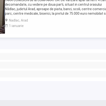
FARA COMISION de la CUMPARATOR! De vanzare apartament 4 ca
decomandate, cu vedere pe doua parti, situat in centrul orasului
Nădlac, judetul Arad, aproape de piata, banci, scoli, centre comercia
parc, centre medicale, biserici, la pretul de 75.000 euro nemobilat 
85.000 euro mobilat și utilat, ...
Nadlac, Arad
1 ianuarie