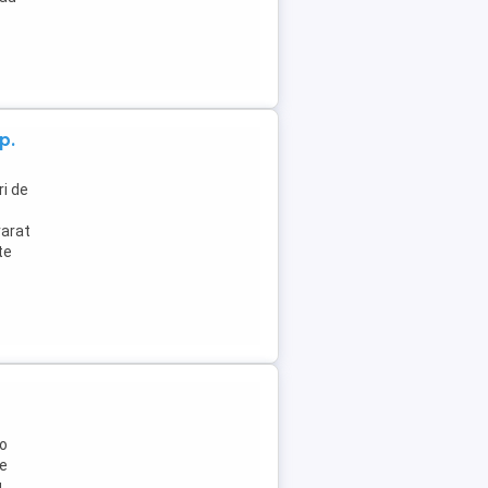
p.
i de
varat
te
 o
le
u