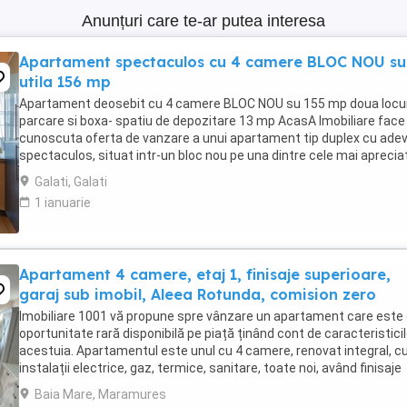
Anunțuri care te-ar putea interesa
Apartament spectaculos cu 4 camere BLOC NOU su
utila 156 mp
Apartament deosebit cu 4 camere BLOC NOU su 155 mp doua locur
parcare si boxa- spatiu de depozitare 13 mp AcasA Imobiliare face
cunoscuta oferta de vanzare a unui apartament tip duplex cu ade
spectaculos, situat intr-un bloc nou pe una dintre cele mai aprecia
artere ale orasului Galati ...
Galati, Galati
1 ianuarie
Apartament 4 camere, etaj 1, finisaje superioare,
garaj sub imobil, Aleea Rotunda, comision zero
Imobiliare 1001 vă propune spre vânzare un apartament care este
oportunitate rară disponibilă pe piață ținând cont de caracteristici
acestuia. Apartamentul este unul cu 4 camere, renovat integral, c
instalații electrice, gaz, termice, sanitare, toate noi, având finisaje
superioare, într-un imobil ...
Baia Mare, Maramures