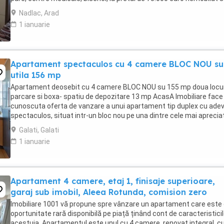
85.000 euro mobilat și utilat, ...
Nadlac, Arad
1 ianuarie
Apartament spectaculos cu 4 camere BLOC NOU su
utila 156 mp
Apartament deosebit cu 4 camere BLOC NOU su 155 mp doua locur
parcare si boxa- spatiu de depozitare 13 mp AcasA Imobiliare face
cunoscuta oferta de vanzare a unui apartament tip duplex cu ade
spectaculos, situat intr-un bloc nou pe una dintre cele mai aprecia
artere ale orasului Galati ...
Galati, Galati
1 ianuarie
Apartament 4 camere, etaj 1, finisaje superioare,
garaj sub imobil, Aleea Rotunda, comision zero
Imobiliare 1001 vă propune spre vânzare un apartament care este
oportunitate rară disponibilă pe piață ținând cont de caracteristici
acestuia. Apartamentul este unul cu 4 camere, renovat integral, c