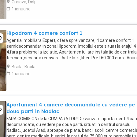
Craiova, Dolj
1 ianuarie
Hipodrom 4 camere confort 1
Agentia imobiliara Expert, ofera spre vanzare, 4 camere confort 1
semidecomandat,in zona Hipodrom, Imobilul este situat la etajul 4
4,fara probleme la izolatie, Apartamentul are instalatie de centrala
termica ,necesita renovare. Acte la zi ,liber .Pret 60 000 euro . Anun
postat de agentia imobiliara ...
Braila, Braila
1 ianuarie
Apartament 4 camere decomandate cu vedere pe
doua parti in Nadlac
FARA COMISION de la CUMPARATOR! De vanzare apartament 4 ca
decomandate, cu vedere pe doua parti, situat in centrul orasului
Nădlac, judetul Arad, aproape de piata, banci, scoli, centre comercia
parc, centre medicale, biserici, la pretul de 75.000 euro nemobilat 