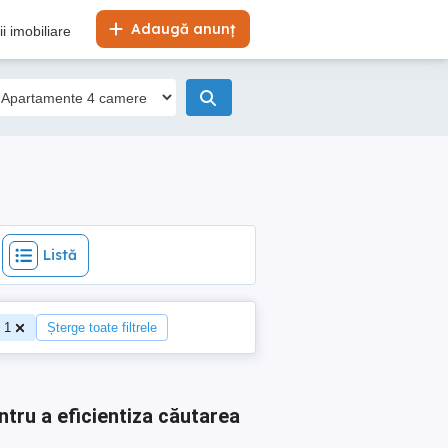
Listă
Adaugă anunț
i imobiliare
Listă
j 1
Șterge toate filtrele
ntru a eficientiza căutarea