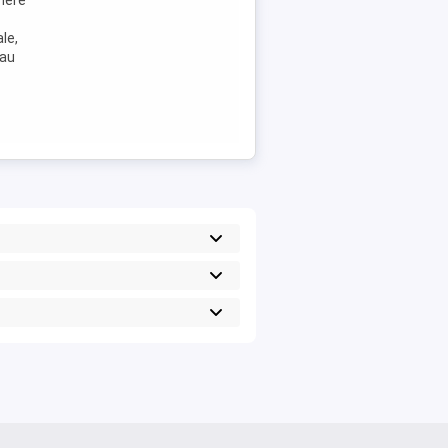
mere
le,
sau