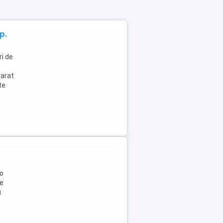
p.
i de
varat
te
 o
le
u