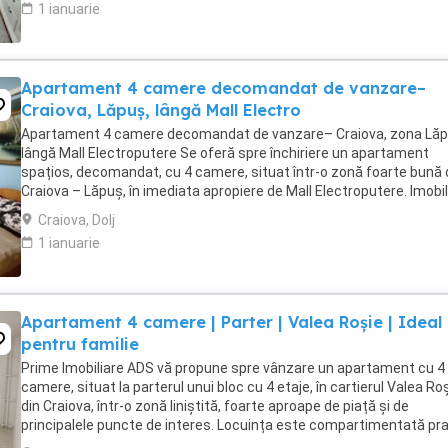
1 ianuarie
Apartament 4 camere decomandat de vanzare–
Craiova, Lăpuș, lângă Mall Electro
Apartament 4 camere decomandat de vanzare– Craiova, zona Lăp
lângă Mall Electroputere Se oferă spre închiriere un apartament
spațios, decomandat, cu 4 camere, situat într-o zonă foarte bună 
Craiova – Lăpuș, în imediata apropiere de Mall Electroputere. Imobil
are o suprafață utilă de 89 mp ...
Craiova, Dolj
1 ianuarie
Apartament 4 camere | Parter | Valea Roșie | Ideal
pentru familie
Prime Imobiliare ADS vă propune spre vânzare un apartament cu 4
camere, situat la parterul unui bloc cu 4 etaje, în cartierul Valea Ro
din Craiova, într-o zonă liniștită, foarte aproape de piață și de
principalele puncte de interes. Locuința este compartimentată pra
și cuprinde: - bucătărie; - ...