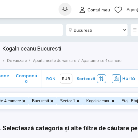
ane
Companii
Hartă
RON
EUR
Sortează
Agenți
Contul meu
0
 Kogalniceanu Bucuresti
1
De vanzare
Apartamente de vanzare
Apartamente 4 camere
oane
Companii
Hartă
RON
EUR
Sortează
0
0
te 4 camere
Bucuresti
Sector 1
Kogalniceanu
Etaj: Eta
.
Selectează categoria și alte filtre de căutare pe