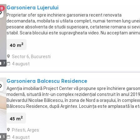
Garsoniera Lujerului
88
Proprietar ofer spre inchiriere garsoniera recent renovata
decomandata, mobilata si utilata complet, numai termen lung unei
pesoane absolventa de studii superioare, cetatenie romana si sevi
stabil. Scara blocului este supravgheata video. Nu acceptam anim
de companie Garsoniera este situata intr-una ...
2
40 m
Sector 6, Bucuresti
7
4 august
Garsoniera Balcescu Residence
Agenția imobiliară Project Center vă propune spre închiriere garson
modernă, situată într-un complex rezidențial construit în anul 2019
Bulevardul Nicolae Bălcescu, în zona de Nord a orașului, în complex
Bălcescu Residence, după Argintex. Locuința este amplasată la et
3 din 6, într-un ...
2
45 m
Pitesti, Arges
5
4 august