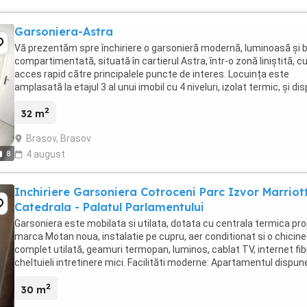
Garsoniera-Astra
Vă prezentăm spre închiriere o garsonieră modernă, luminoasă și 
compartimentată, situată în cartierul Astra, într-o zonă liniștită, c
acces rapid către principalele puncte de interes. Locuința este
amplasată la etajul 3 al unui imobil cu 4 niveluri, izolat termic, și di
de o suprafață utilă ...
2
32 m
Brasov, Brasov
8
4 august
Inchiriere Garsoniera Cotroceni Parc Izvor Marriot
Catedrala - Palatul Parlamentului
Garsoniera este mobilata si utilata, dotata cu centrala termica pro
marca Motan noua, instalatie pe cupru, aer conditionat si o chicin
complet utilată, geamuri termopan, luminos, cablat TV, internet fib
cheltuieli intretinere mici. Facilităti moderne: Apartamentul dispun
masină de spălat, ...
2
30 m