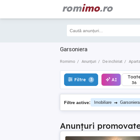
rom
imo
.ro
Toate
Filtre
AI
3
36
Garsoniera
Romimo
Anunțuri
De inchiriat
Aparta
Toat
Filtre
AI
3
36
→
Filtre active:
Imobiliare
Garsoniera
Anunțuri promovat