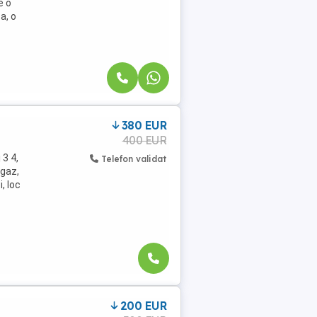
e o
a, o
380 EUR
400 EUR
 3 4,
Telefon validat
agaz,
, loc
200 EUR