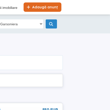
Adaugă anunț
i imobiliare
t
550 EUR