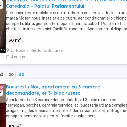
Catedrala - Palatul Parlamentului
Garsoniera este mobilata si utilata, dotata cu centrala termica pro
marca Motan noua, instalatie pe cupru, aer conditionat si o chicin
complet utilată, geamuri termopan, luminos, cablat TV, internet fib
cheltuieli intretinere mici. Facilităti moderne: Apartamentul dispun
masină de spălat, ...
2
30 m
Cotroceni, Sector 5, Bucuresti
10
4 august
nă:
20
50
Bucurestii Noi, apartament cu 3 camere
43
decomandate, et 3- bloc rusesc
Apartament cu 3 camere decomandate, et 3- bloc rusesc cu
termopan, parchet, centrala termica, ac, bucataria utilata complet
aragaz, frigider, masina automata, 1 dormitoar mobilat, sufragerie
canapea, semimobilat pentru familie-cuplu tineri
2
90 m