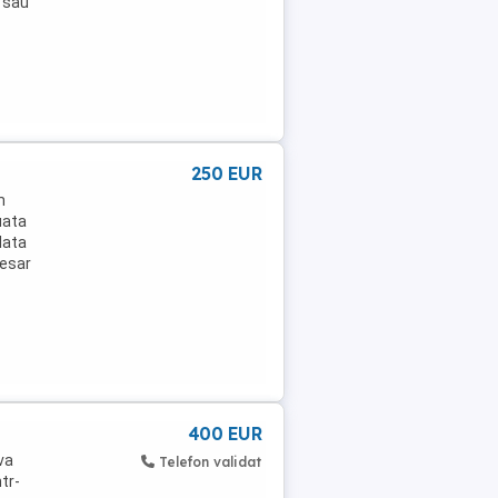
e sau
250 EUR
m
uata
lata
cesar
400 EUR
va
Telefon validat
tr-