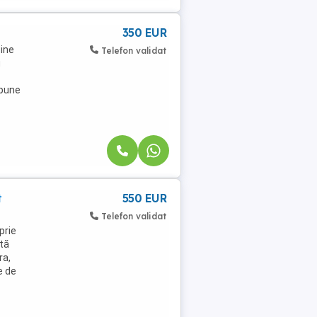
350 EUR
bine
Telefon validat
u
spune
t
550 EUR
Telefon validat
prie
etă
ra,
e de