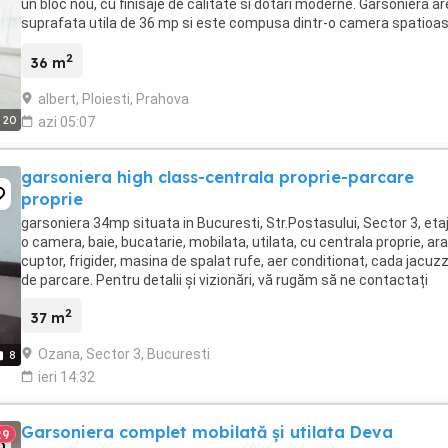
un bloc nou, cu finisaje de calitate si dotari moderne. Garsoniera ar
suprafata utila de 36 mp si este compusa dintr-o camera spatioas
bucatarie deschisa, o baie ...
2
36 m
albert, Ploiesti, Prahova
20
azi 05:07
garsoniera high class-centrala proprie-parcare
proprie
garsoniera 34mp situata in Bucuresti, Str.Postasului, Sector 3, etaj
o camera, baie, bucatarie, mobilata, utilata, cu centrala proprie, ar
cuptor, frigider, masina de spalat rufe, aer conditionat, cada jacuzzi
de parcare. Pentru detalii și vizionări, vă rugăm să ne contactați
2
37 m
Ozana, Sector 3, Bucuresti
8
ieri 14:32
Garsoniera complet mobilată și utilata Deva
29