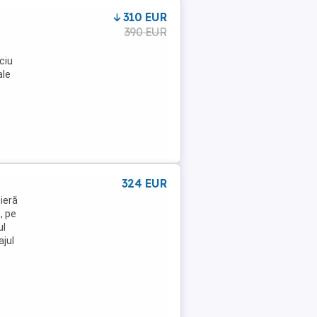
310 EUR
390 EUR
ciu
ale
324 EUR
ieră
, pe
ul
ajul