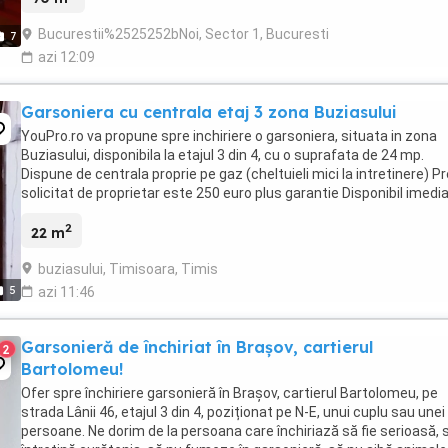
Bucurestii%2525252bNoi, Sector 1, Bucuresti
7
azi 12:09
Garsoniera cu centrala etaj 3 zona Buziasului
YouPro.ro va propune spre inchiriere o garsoniera, situata in zona
Buziasului, disponibila la etajul 3 din 4, cu o suprafata de 24 mp.
Dispune de centrala proprie pe gaz (cheltuieli mici la intretinere) Pr
solicitat de proprietar este 250 euro plus garantie Disponibil imedi
Detalii la tf 07385 ...
2
22 m
buziasului, Timisoara, Timis
5
azi 11:46
Garsonieră de închiriat în Brașov, cartierul
2
Bartolomeu!
Ofer spre închiriere garsonieră în Brașov, cartierul Bartolomeu, pe
strada Lânii 46, etajul 3 din 4, poziționat pe N-E, unui cuplu sau unei
persoane. Ne dorim de la persoana care închiriază să fie serioasă, 