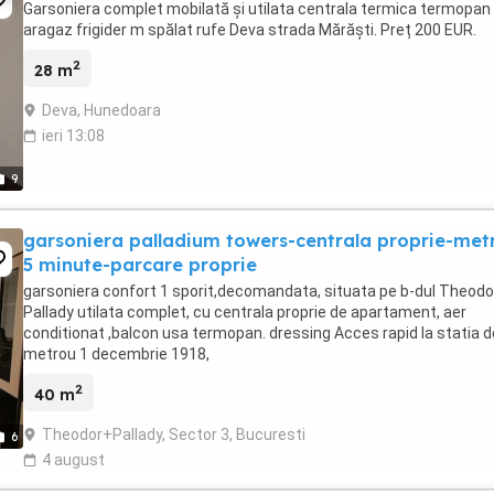
Garsoniera complet mobilată și utilata centrala termica termopan
aragaz frigider m spălat rufe Deva strada Mărăști. Preț 200 EUR.
2
28 m
Deva, Hunedoara
ieri 13:08
9
garsoniera palladium towers-centrala proprie-met
5 minute-parcare proprie
garsoniera confort 1 sporit,decomandata, situata pe b-dul Theodo
Pallady utilata complet, cu centrala proprie de apartament, aer
conditionat ,balcon usa termopan. dressing Acces rapid la statia d
metrou 1 decembrie 1918,
2
40 m
Theodor+Pallady, Sector 3, Bucuresti
6
4 august