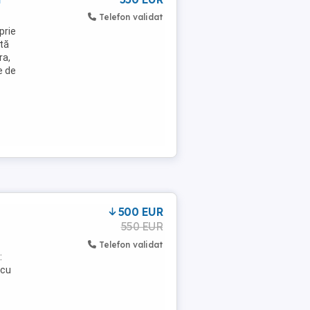
Telefon validat
prie
etă
ra,
e de
500 EUR
550 EUR
Telefon validat
:
 cu