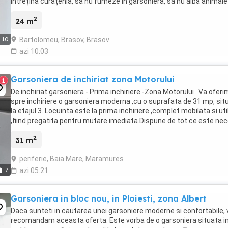
întrețină curățenia, să nu fumeze în garsonieră, să nu aibă animal
păsări de companie, ...
2
24 m
Bartolomeu, Brasov, Brasov
10
azi 10:03
Garsoniera de inchiriat zona Motorului
1
De inchiriat garsoniera - Prima inchiriere -Zona Motorului . Va oferi
spre inchiriere o garsoniera moderna ,cu o suprafata de 31 mp, sit
la etajul 3. Locuinta este la prima inchiriere ,complet mobilata si uti
,fiind pregatita pentru mutare imediata.Dispune de tot ce este ne
pentru confort ...
2
31 m
periferie, Baia Mare, Maramures
7
azi 05:21
Garsoniera in bloc nou, in Ploiesti, zona Albert
Daca sunteti in cautarea unei garsoniere moderne si confortabile, 
recomandam aceasta oferta. Este vorba de o garsoniera situata in