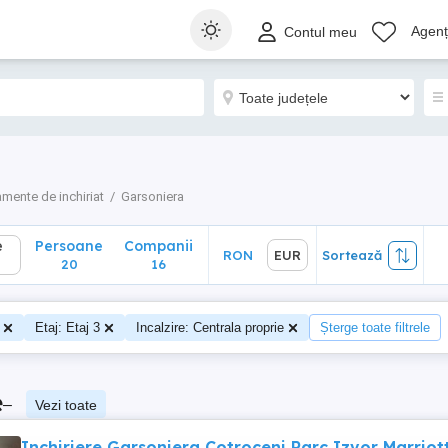
Persoane
Companii
RON
EUR
Sortează
Agenți
Contul meu
20
16
mente de inchiriat
Garsoniera
e
Persoane
Companii
RON
EUR
Sortează
20
16
Etaj: Etaj 3
Incalzire: Centrala proprie
Șterge toate filtrele
e
–
Vezi toate
Inchiriere Garsoniera Cotroceni Parc Izvor Marriot