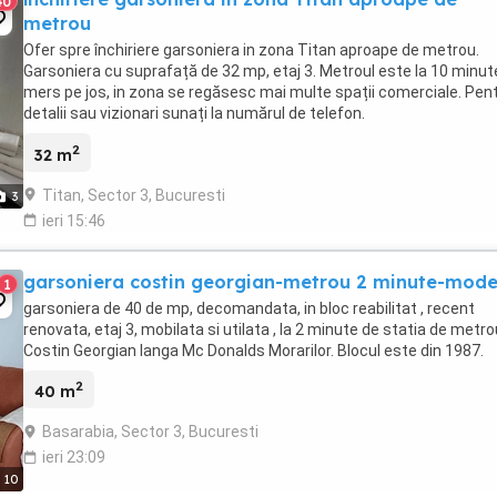
40
metrou
Ofer spre închiriere garsoniera in zona Titan aproape de metrou.
Garsoniera cu suprafață de 32 mp, etaj 3. Metroul este la 10 minut
mers pe jos, in zona se regăsesc mai multe spații comerciale. Pen
detalii sau vizionari sunați la numărul de telefon.
2
32 m
Titan, Sector 3, Bucuresti
3
ieri 15:46
garsoniera costin georgian-metrou 2 minute-mode
1
garsoniera de 40 de mp, decomandata, in bloc reabilitat , recent
renovata, etaj 3, mobilata si utilata , la 2 minute de statia de metro
Costin Georgian langa Mc Donalds Morarilor. Blocul este din 1987.
2
40 m
Basarabia, Sector 3, Bucuresti
ieri 23:09
10