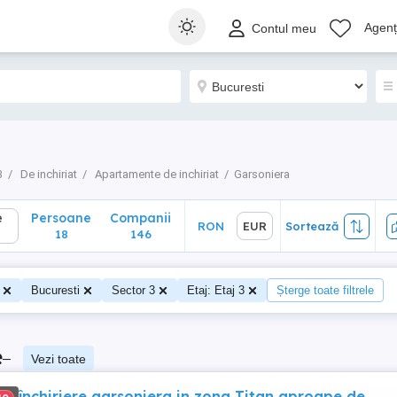
Persoane
Companii
RON
EUR
Sortează
Agenți
Contul meu
18
146
3
De inchiriat
Apartamente de inchiriat
Garsoniera
e
Persoane
Companii
RON
EUR
Sortează
18
146
Bucuresti
Sector 3
Etaj: Etaj 3
Șterge toate filtrele
e
–
Vezi toate
închiriere garsoniera in zona Titan aproape de