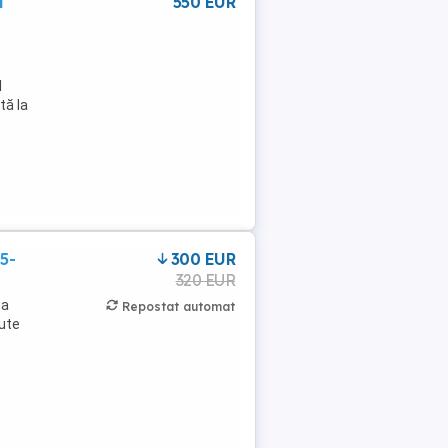
l
550 EUR
l
tă la
5-
300 EUR
320 EUR
na
Repostat automat
nute