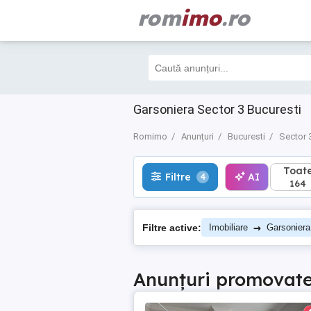
rom
imo
.ro
Toate
Filtre
AI
4
164
Garsoniera Sector 3 Bucuresti
Romimo
Anunțuri
Bucuresti
Sector 
Toat
Filtre
AI
4
164
→
Filtre active:
Imobiliare
Garsoniera
Anunțuri promovat