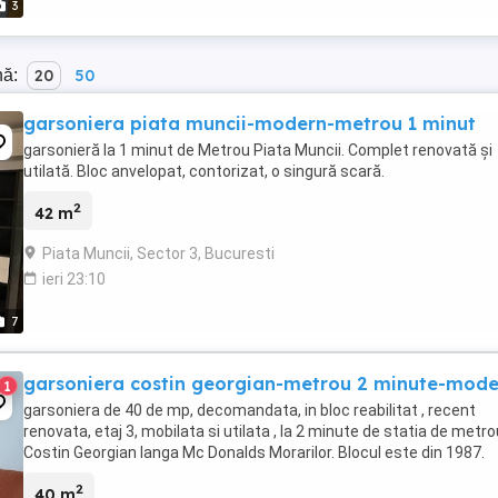
3
nă:
20
50
garsoniera piata muncii-modern-metrou 1 minut
garsonieră la 1 minut de Metrou Piata Muncii. Complet renovată și
utilată. Bloc anvelopat, contorizat, o singură scară.
2
42 m
Piata Muncii, Sector 3, Bucuresti
ieri 23:10
7
garsoniera costin georgian-metrou 2 minute-mode
1
garsoniera de 40 de mp, decomandata, in bloc reabilitat , recent
renovata, etaj 3, mobilata si utilata , la 2 minute de statia de metro
Costin Georgian langa Mc Donalds Morarilor. Blocul este din 1987.
2
40 m