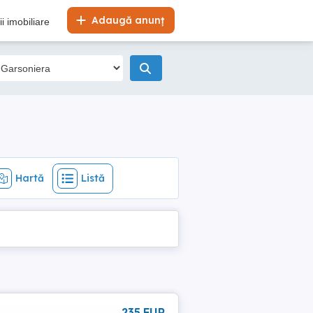
Hartă
Listă
Adaugă anunț
i imobiliare
Hartă
Listă
235 EUR