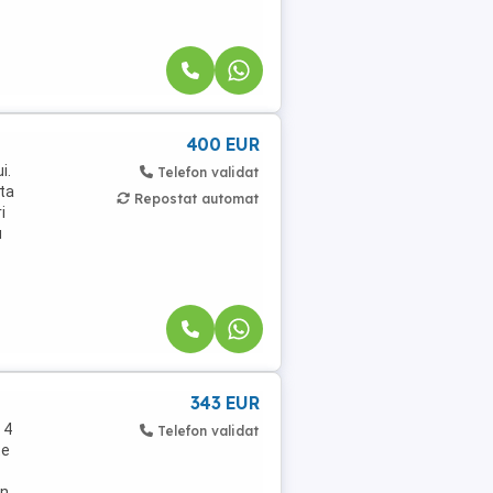
400 EUR
i.
Telefon validat
ita
Repostat automat
i
u
343 EUR
 4
Telefon validat
te
an