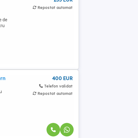
Repostat automat
e de
tru
rn
400 EUR
Telefon validat
u
Repostat automat