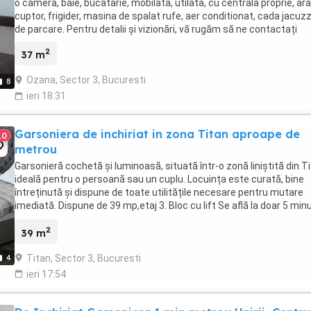
o camera, baie, bucatarie, mobilata, utilata, cu centrala proprie, ar
cuptor, frigider, masina de spalat rufe, aer conditionat, cada jacuzzi
de parcare. Pentru detalii și vizionări, vă rugăm să ne contactați
2
37 m
Ozana, Sector 3, Bucuresti
8
ieri 18:31
Garsoniera de inchiriat in zona Titan aproape de
10
metrou
Garsonieră cochetă și luminoasă, situată într-o zonă liniștită din Ti
ideală pentru o persoană sau un cuplu. Locuința este curată, bine
întreținută și dispune de toate utilitățile necesare pentru mutare
imediată. Dispune de 39 mp,etaj 3. Bloc cu lift Se află la doar 5 min
de mers pe jos de stația ...
2
39 m
Titan, Sector 3, Bucuresti
4
ieri 17:54