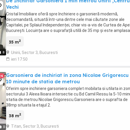
De Inchiriat Garsoniera 1 min metrou Unirii ,Centru
Vechi
Cristal Imobiliare oferă spre închiriere o garsonieră modernă,
decomandată, situată într-una dintre cele mai căutate zone ale
Capitalei, pe Splaiul Independenței, chiar vis-a-vis de Curtea de Ape
București. Locuința are o suprafață utilă de 35 mp și este amplasa
etajul 3 din 8 al unui imobil bine ...
2
35 m
Unirii, Sector 3, Bucuresti
8
ieri 17:50
Garsoniera de inchiriat in zona Nicolae Grigorescu 
24
10 minute de statia de metrou
Oferim spre inchiriere garsoniera complet mobilata si utilata in zo
sectorului 3 Aleea Ilioara intersectie cu Bd Camil Ressu la 5-10 mi
statia de metrou Nicolae Grigorescu.Garsoniera are o suprafta de
38mp situata la etajul 2.
2
38 m
Titan, Sector 3, Bucuresti
3