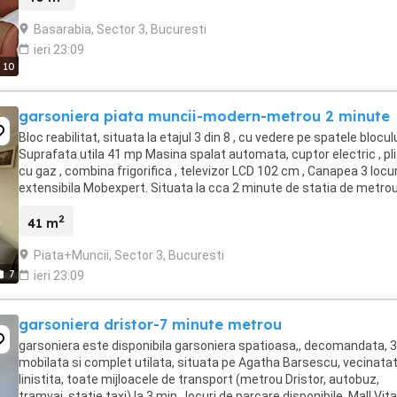
Basarabia, Sector 3, Bucuresti
ieri 23:09
10
garsoniera piata muncii-modern-metrou 2 minute
Bloc reabilitat, situata la etajul 3 din 8 , cu vedere pe spatele bloculu
Suprafata utila 41 mp Masina spalat automata, cuptor electric , pl
cu gaz , combina frigorifica , televizor LCD 102 cm , Canapea 3 locur
extensibila Mobexpert. Situata la cca 2 minute de statia de metro
Piata Muncii ( ...
2
41 m
Piata+Muncii, Sector 3, Bucuresti
7
ieri 23:09
garsoniera dristor-7 minute metrou
garsoniera este disponibila garsoniera spatioasa,, decomandata, 3
mobilata si complet utilata, situata pe Agatha Barsescu, vecinata
linistita, toate mijloacele de transport (metrou Dristor, autobuz,
tramvai, statie taxi) la 3 min., locuri de parcare disponibile, Mall Vit