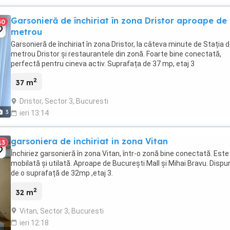
Garsonieră de închiriat în zona Dristor aproape de
40
metrou
Garsonieră de închiriat în zona Dristor, la câteva minute de Stația 
metrou Dristor și restaurantele din zonă. Foarte bine conectată,
perfectă pentru cineva activ. Suprafața de 37 mp, etaj 3
2
37 m
Dristor, Sector 3, Bucuresti
3
ieri 13:14
garsoniera de inchiriat in zona Vitan
13
Închiriez garsonieră în zona Vitan, într-o zonă bine conectată. Este
mobilată și utilată. Aproape de București Mall și Mihai Bravu. Dispu
de o suprafață de 32mp ,etaj 3.
2
32 m
Vitan, Sector 3, Bucuresti
ieri 12:18