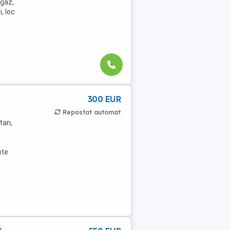
agaz,
, loc
300 EUR
Repostat automat
tan,
ute