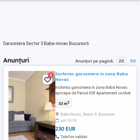
Garsoniera Sector 3 Baba-novac Bucuresti
Anunțuri
20
50
Anunțuri pe pagină:
Inchiriez garsoniera in zona Baba
5
Novac
Inchiriez garsoniera in zona Baba Novac
aproape de Parcul IOR Apartament cochet
și foarte luminos, situat aproape de Parcul
2
33 m
IOR și de bulevardul Baba Novac. Zonă
verde, liniștită și foarte bună pentru familii.
Baba Novac, Sector 3, Bucuresti
În apropiere sunt școli, magazine și
azi 10:15
transport în comun. Se ajunge rapid la
metrou Dristor ...
230 EUR
Telefon validat