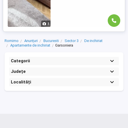
3
Romimo
Anunțuri
Bucuresti
Sector 3
De inchiriat
Apartamente de inchiriat
Garsoniera
Categorii
Județe
Localități