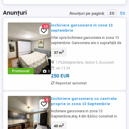
Anunțuri
20
50
Anunțuri pe pagină:
inchiriere garsoniera in zona 13
10
septembrie
Ofer spre închiriere garsoniera in zona 13
septembrie. Garsoniera are o suprafață de
37 mp, etaj 4. Este in apropierea
2
37 m
mijloacelor de transport, se închiriază
complet mobilat si utilat ,iar in zona se
13%2bSeptembrie, Sector 5, Bucuresti
regăsesc mai multe spații comerciale .
ieri 13:39
Pentru detalii suplimentare sau vizionari
Promovat
3
sunați la numărul ...
250 EUR
Repostat automat
Inchiriere garsoniera cu centrala
4
proprie in zona 13 Septembrie
Inchiriere garsoniera in zona 13
Septembrie,etaj 4 din 8,bloc construit in
1985,suprafata 40 mp.Garsoniera este
2
40 m
luminoasa si primitoare,cu spatiu bine