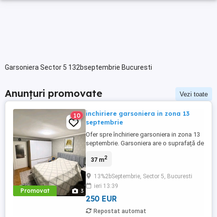
Garsoniera Sector 5 132bseptembrie Bucuresti
Anunțuri promovate
Vezi toate
inchiriere garsoniera in zona 13
10
septembrie
Ofer spre închiriere garsoniera in zona 13
septembrie. Garsoniera are o suprafață de
37 mp, etaj 4. Este in apropierea
2
37 m
mijloacelor de transport, se închiriază
complet mobilat si utilat ,iar in zona se
13%2bSeptembrie, Sector 5, Bucuresti
regăsesc mai multe spații comerciale .
ieri 13:39
Pentru detalii suplimentare sau vizionari
Promovat
3
sunați la numărul ...
250 EUR
Repostat automat