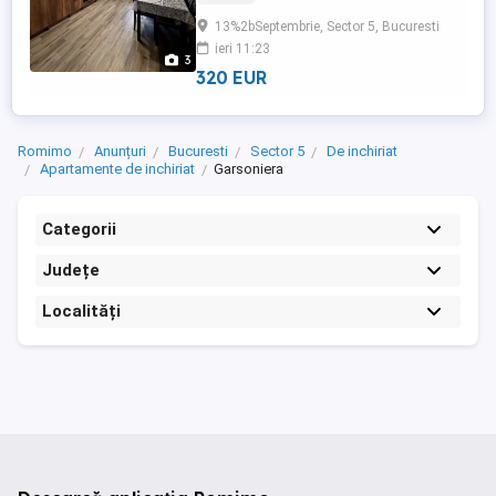
organizat si atmosfera placuta,se
13%2bSeptembrie, Sector 5, Bucuresti
inchiriaza mobilata si utilata.Zona este
ieri 11:23
foarte buna,aproape de magazine,centre
3
comerciale,restaurante si mijloace de ...
320 EUR
Romimo
Anunțuri
Bucuresti
Sector 5
De inchiriat
Apartamente de inchiriat
Garsoniera
Categorii
Județe
Localități