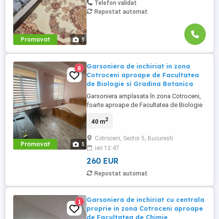
Telefon validat
Repostat automat
Promovat
3
Garsoniera de inchiriat in zona
8
Cotroceni aproape de Facultatea
de Biologie si Gradina Botanica
Garsoniera amplasata în zona Cotroceni,
foarte aproape de Facultatea de Biologie
și de Grădina Botanică. Dispune de 40 mp
2
40 m
,etaj 4. Acces rapid către stațiile de metrou
Eroilor și Academia Militară, precum și
Cotroceni, Sector 5, Bucuresti
către Spitalul Universitar, Opera Națională
Promovat
3
ieri 12:47
și centrul orașului. Zona este apreciată
pentru liniște, ...
260 EUR
Repostat automat
Garsoniera de inchiriat cu centrala
1
proprie in zona Cotroceni aproape
de Facultatea de Chimie