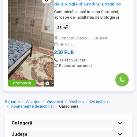
de Biologie si Gradina Botanica
Garsonieră situată în zona Cotroceni,
aproape de Facultatea de Biologie și
Grădina Botanică. Metroul Eroilor este la
2
35 m
aproximativ 5 minute de mers pe jos. Zonă
liniștită, cu acces rapid către magazine și
Cotroceni, Sector 5, Bucuresti
farmacii. Suprafață de 35mp etaj 4.
ieri 09:33
250 EUR
Telefon validat
Repostat automat
Promovat
3
Romimo
Anunțuri
Bucuresti
Sector 5
De inchiriat
Apartamente de inchiriat
Garsoniera
Categorii
Județe