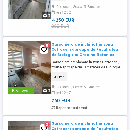
4 .
Cotroceni, Sector 5, Bucuresti
ieri 12:52
3
250 EUR
280 EUR
Garsoniera de inchiriat in zona
8
Cotroceni aproape de Facultatea
de Biologie si Gradina Botanica
Garsoniera amplasata în zona Cotroceni,
foarte aproape de Facultatea de Biologie
și de Grădina Botanică. Dispune de 40 mp
2
40 m
,etaj 4. Acces rapid către stațiile de metrou
Eroilor și Academia Militară, precum și
Cotroceni, Sector 5, Bucuresti
către Spitalul Universitar, Opera Națională
Promovat
3
ieri 12:47
și centrul orașului. Zona este apreciată
pentru liniște, ...
260 EUR
Repostat automat
Garsoniera de inchiriat in zona
3
Cotroceni aproape de Facultatea