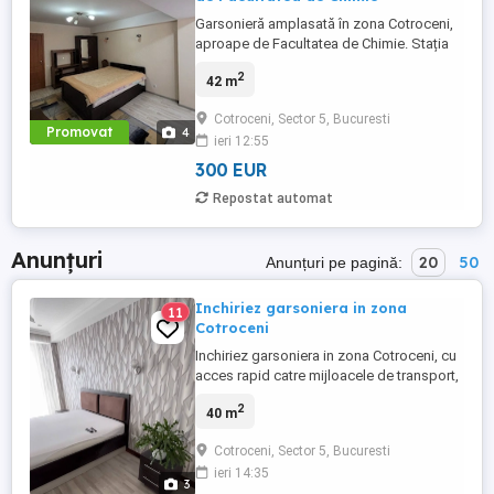
Garsonieră amplasată în zona Cotroceni,
aproape de Facultatea de Chimie. Stația
de metrou Eroilor este la aproximativ 5
2
42 m
minute de mers pe jos. În apropiere se
află Grădina Botanică, restaurante și
Cotroceni, Sector 5, Bucuresti
supermarketuri. Dispune de o suprafață
Promovat
4
ieri 12:55
de 42 mp, centrala prorpie, etaj 4.
300 EUR
Repostat automat
Anunțuri
20
50
Anunțuri pe pagină:
Inchiriez garsoniera in zona
11
Cotroceni
Inchiriez garsoniera in zona Cotroceni, cu
acces rapid catre mijloacele de transport,
este situata la etajul 4 si dispune de 40mp,
2
40 m
va rog sa ma sunati pentru mai multe
detalii
Cotroceni, Sector 5, Bucuresti
ieri 14:35
3