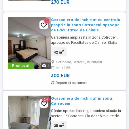
270 EUR
Garsoniera de inchiriat cu centrala
1
proprie in zona Cotroceni aproape
de Facultatea de Chimie
Garsonieră amplasată în zona Cotroceni,
aproape de Facultatea de Chimie. Stația
de metrou Eroilor este la aproximativ 5
2
42 m
minute de mers pe jos. În apropiere se
află Grădina Botanică, restaurante și
Cotroceni, Sector 5, Bucuresti
supermarketuri. Dispune de o suprafață
Promovat
4
ieri 12:55
de 42 mp, centrala prorpie, etaj 4.
300 EUR
Repostat automat
Garsoniera de inchiriat in zona
14
Cotroceni
Oferim spre inchiriere garsoniera situata in
sectorul 5 Cotroceni ( la doar 5 minute de
mers pe jos de Piata Cotroceni.
2
35 m
Garsoniera are o suprafata de 35 mp etaj