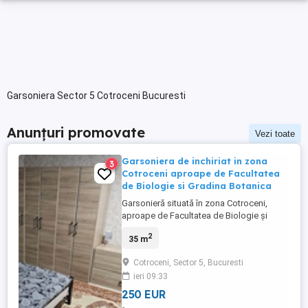
Garsoniera Sector 5 Cotroceni Bucuresti
Anunțuri promovate
Vezi toate
Garsoniera de inchiriat in zona
3
Cotroceni aproape de Facultatea
de Biologie si Gradina Botanica
Garsonieră situată în zona Cotroceni,
aproape de Facultatea de Biologie și
Grădina Botanică. Metroul Eroilor este la
2
35 m
aproximativ 5 minute de mers pe jos. Zonă
liniștită, cu acces rapid către magazine și
Cotroceni, Sector 5, Bucuresti
farmacii. Suprafață de 35mp etaj 4.
ieri 09:33
250 EUR