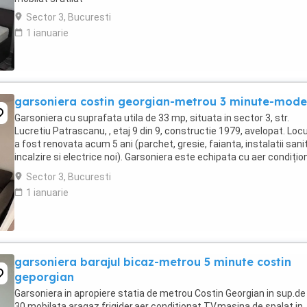
Sector 3, Bucuresti
1 ianuarie
garsoniera costin georgian-metrou 3 minute-mode
Garsoniera cu suprafata utila de 33 mp, situata in sector 3, str.
Lucretiu Patrascanu, , etaj 9 din 9, constructie 1979, avelopat. Loc
a fost renovata acum 5 ani (parchet, gresie, faianta, instalatii sani
incalzire si electrice noi). Garsoniera este echipata cu aer condițio
nou, masina ...
Sector 3, Bucuresti
1 ianuarie
garsoniera barajul bicaz-metrou 5 minute costin
geporgian
Garsoniera in apropiere statia de metrou Costin Georgian in sup.de
30,mobilata,aragaz,frigider,aer condiționat,TV,masina de spalat in