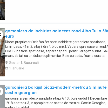
garsoniera de inchiriat adiacent rond Alba Iulia 38
euro
Direct proprietar (telefon fer spre inchiriere garsoniera spatioasa,
luminoasa, 41 m2, etaj 3 din 4, bloc mixt. Vedere spre case si rond 
Iulia. Bucatarie spatioasa, separat spatiu pentru aragaz si blat. Ba
mare, dotat cu un dulap suplimentar. Baie cu cada, foarte curata.
Debara spatioasa, utila ...
Sector 1, Bucuresti
1 ianuarie
garsoniera barajul bicaz-modern-metrou 5 minute
costin georgian
garsoniera semidecomandata etajul 6 10 , bulevardul 1 Decembrie
1918 sectorul 3, in apropiere de statia de metrou Costin Georgian,
mobilat si utilat