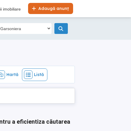
Hartă
Listă
Adaugă anunț
i imobiliare
Hartă
Listă
ntru a eficientiza căutarea