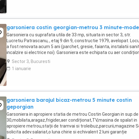
garsoniera costin georgian-metrou 3 minute-mode
Garsoniera cu suprafata utila de 33 mp, situata in sector 3, str.
Lucretiu Patrascanu, , etaj 9 din 9, constructie 1979, avelopat. Loc
a fost renovata acum 5 ani (parchet, gresie, faianta, instalatii sani
incalzire si electrice noi). Garsoniera este echipata cu aer condițio
nou, masina ...
Sector 3, Bucuresti
1 ianuarie
garsoniera barajul bicaz-metrou 5 minute costin
geporgian
Garsoniera in apropiere statia de metrou Costin Georgian in sup.de
30,mobilata,aragaz,frigider,aer condiționat,TV,masina de spalat in
apropiere metrou,stații de tramvai si troleibuz,parcurii,magazine S
solicita adev.salariat,o luna chirie si echivalent 2 luni garanție