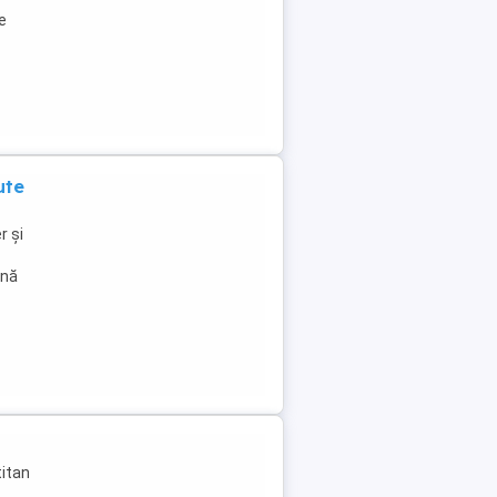
e
ute
r și
ână
titan