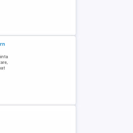
rn
uinta
tare,
nat