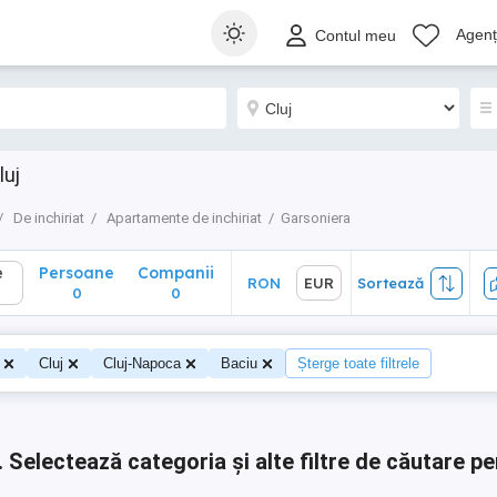
Persoane
Companii
RON
EUR
Sortează
Agenți
Contul meu
0
0
luj
De inchiriat
Apartamente de inchiriat
Garsoniera
e
Persoane
Companii
RON
EUR
Sortează
0
0
Cluj
Cluj-Napoca
Baciu
Șterge toate filtrele
.
Selectează categoria și alte filtre de căutare pe