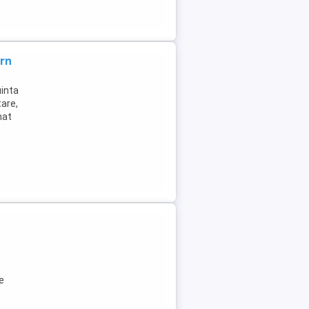
rn
uinta
tare,
nat
e