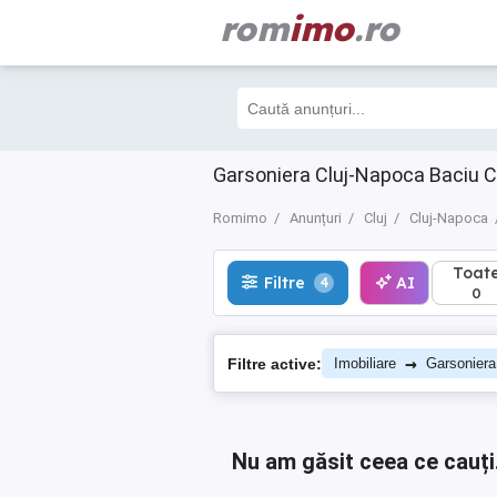
rom
imo
.ro
Toate
Filtre
AI
4
0
Garsoniera Cluj-Napoca Baciu C
Romimo
Anunțuri
Cluj
Cluj-Napoca
Toat
Filtre
AI
4
0
→
Filtre active:
Imobiliare
Garsoniera
Nu am găsit ceea ce cauți