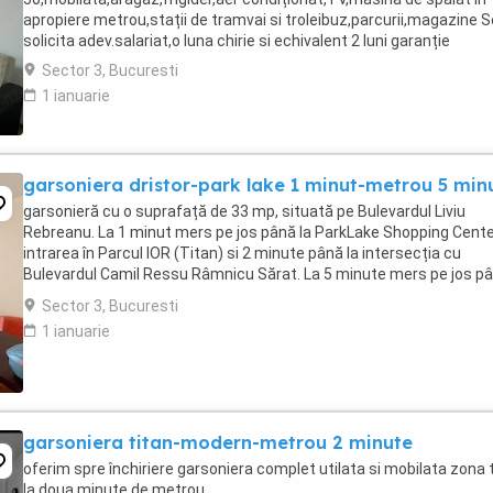
apropiere metrou,stații de tramvai si troleibuz,parcurii,magazine S
solicita adev.salariat,o luna chirie si echivalent 2 luni garanție
Sector 3, Bucuresti
1 ianuarie
garsoniera dristor-park lake 1 minut-metrou 5 min
garsonieră cu o suprafață de 33 mp, situată pe Bulevardul Liviu
Rebreanu. La 1 minut mers pe jos până la ParkLake Shopping Cente
intrarea în Parcul IOR (Titan) si 2 minute până la intersecția cu
Bulevardul Camil Ressu Râmnicu Sărat. La 5 minute mers pe jos p
la stația de Metrou Dristor, 4 ...
Sector 3, Bucuresti
1 ianuarie
garsoniera titan-modern-metrou 2 minute
oferim spre închiriere garsoniera complet utilata si mobilata zona 
la doua minute de metrou