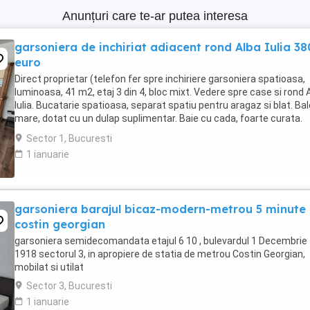
Anunțuri care te-ar putea interesa
garsoniera de inchiriat adiacent rond Alba Iulia 38
euro
Direct proprietar (telefon fer spre inchiriere garsoniera spatioasa,
luminoasa, 41 m2, etaj 3 din 4, bloc mixt. Vedere spre case si rond 
Iulia. Bucatarie spatioasa, separat spatiu pentru aragaz si blat. Ba
mare, dotat cu un dulap suplimentar. Baie cu cada, foarte curata.
Debara spatioasa, utila ...
Sector 1, Bucuresti
1 ianuarie
garsoniera barajul bicaz-modern-metrou 5 minute
costin georgian
garsoniera semidecomandata etajul 6 10 , bulevardul 1 Decembrie
1918 sectorul 3, in apropiere de statia de metrou Costin Georgian,
mobilat si utilat
Sector 3, Bucuresti
1 ianuarie