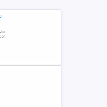
0
Alba
lcon