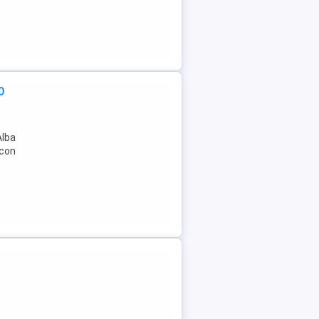
0
Alba
lcon