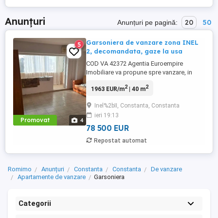
Anunțuri
20
50
Anunțuri pe pagină:
Garsoniera de vanzare zona INEL
5
2, decomandata, gaze la usa
COD VA 42372 Agentia Euroempire
Imobiliare va propune spre vanzare, in
Constanta, zona INEL 2, o garsoniera,
2
2
1963 EUR/m
| 40 m
decomandata, avand suprafata de 40 mp
situat la etaju 3 din 4. Garsoniera este
Inel%2bII, Constanta, Constanta
izolata exterior, gaze la usa, necesita
ieri 19:13
renovare..Garsoniera se vinde la pretul de
Promovat
4
78.500 Euro.Pentru mai multe detalii ...
78 500 EUR
Repostat automat
Romimo
Anunțuri
Constanta
Constanta
De vanzare
Apartamente de vanzare
Garsoniera
Categorii