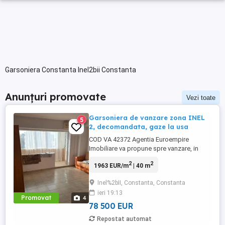
Garsoniera Constanta Inel2bii Constanta
Anunțuri promovate
Vezi toate
Garsoniera de vanzare zona INEL
5
2, decomandata, gaze la usa
COD VA 42372 Agentia Euroempire
Imobiliare va propune spre vanzare, in
Constanta, zona INEL 2, o garsoniera,
2
2
1963 EUR/m
| 40 m
decomandata, avand suprafata de 40 mp
situat la etaju 3 din 4. Garsoniera este
Inel%2bII, Constanta, Constanta
izolata exterior, gaze la usa, necesita
ieri 19:13
renovare..Garsoniera se vinde la pretul de
Promovat
4
78.500 Euro.Pentru mai multe detalii ...
78 500 EUR
Repostat automat