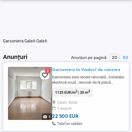
Garsoniera Galati Galati
Anunțuri
20
50
Anunțuri pe pagină:
Garsoniera la Viaduct de vanzare
2
Garsoniera este recent renovată , instalație
electrică nouă , renovat de la placă ,
suprafață de 20 mp , etajul 2.
2
2
1125 EUR/m
| 20 m
Galati, Galati
3 august
22 500 EUR
5
Telefon validat