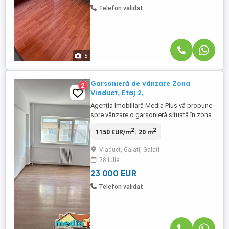
Telefon validat
5
Garsonieră de vânzare Zona
2
Viaduct, Etaj 2,
Agenția Imobiliară Media Plus vă propune
spre vânzare o garsonieră situată în zona
Viaduct, la etajul 2, cu o suprafață totală
2
2
1150 EUR/m
| 20 m
de 20 mp. Garsoniera este liberă și
renovată, fiind pregătită pentru mutare
Viaduct, Galati, Galati
imediată. Beneficiază de finisaje moderne,
28 iulie
precum parchet laminat, gresie, faianță,
tâmplărie PVC ...
23 000 EUR
Telefon validat