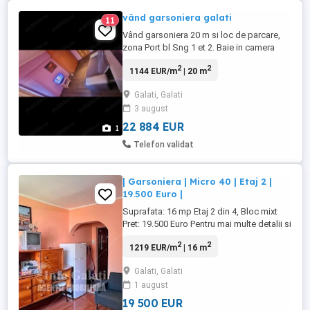
vând garsoniera galati
11
Vând garsoniera 20 m si loc de parcare,
zona Port bl Sng 1 et 2. Baie in camera
proprietar. Preț 24.000 euro. Vis a vis de
2
2
1144 EUR/m
| 20 m
Ceronav
Galati, Galati
3 august
22 884 EUR
1
Telefon validat
| Garsoniera | Micro 40 | Etaj 2 |
19.500 Euro |
Suprafata: 16 mp Etaj 2 din 4, Bloc mixt
Pret: 19.500 Euro Pentru mai multe detalii si
vizionare, contactati-ne la: 07 arata
2
2
1219 EUR/m
| 16 m
numarul 601 830
Galati, Galati
1 august
19 500 EUR