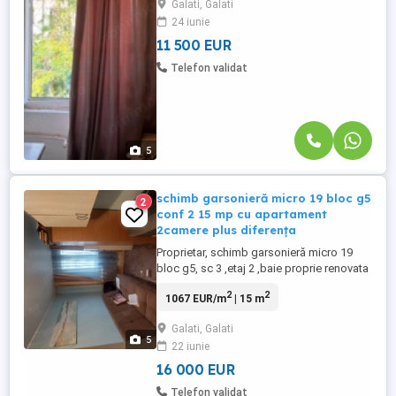
Galati, Galati
Poliție, la etajul 2 din 4, într-un bloc
24 iunie
construit în anii1970 Dotări: Tâmplărie PVC
cu geam termopan ...
11 500 EUR
Telefon validat
5
schimb garsonieră micro 19 bloc g5
2
conf 2 15 mp cu apartament
2camere plus diferența
Proprietar, schimb garsonieră micro 19
bloc g5, sc 3 ,etaj 2 ,baie proprie renovata
,apa trasa separat, instalație electrica
2
2
1067 EUR/m
| 15 m
noua ,contor schimbat,boiler ,canalizare
trasa separat ,asociatie locatari ,camere
Galati, Galati
de supraveghere, racordata la agent
5
22 iunie
termic, complet utilata ,plus un autoturism
marca Nissan ...
16 000 EUR
Telefon validat