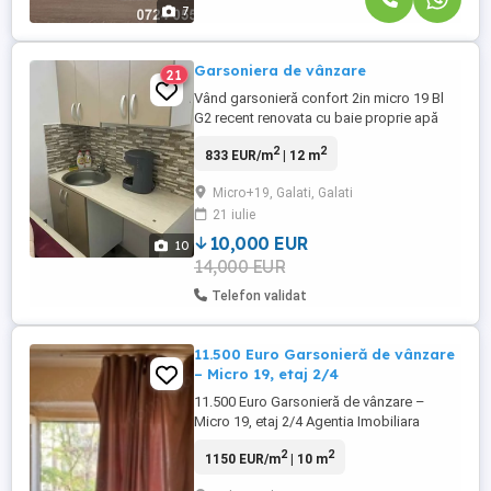
7
Garsoniera de vânzare
21
Vând garsonieră confort 2in micro 19 Bl
G2 recent renovata cu baie proprie apă
separat toate utilitățile sunt la zi
2
2
833 EUR/m
| 12 m
Micro+19, Galati, Galati
21 iulie
10,000 EUR
10
14,000 EUR
Telefon validat
11.500 Euro Garsonieră de vânzare
– Micro 19, etaj 2/4
11.500 Euro Garsonieră de vânzare –
Micro 19, etaj 2/4 Agentia Imobiliara
Familia va propune spre cumparare, o
2
2
1150 EUR/m
| 10 m
garsoniera situata in Galati, zona Micro 19.
Amplasată în apropierea Secției 3 de