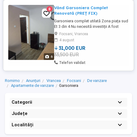
Vând Garsoniera Complet
8
Renovată (PREȚ FIX)
Garsoniera complet utilată Zona piața sud
Et 3 din 4 Nu necesită investiții A fost
renovată complet de 1 an Pretabilă pentru
Focsani, Vrancea
chirie Tel
4 august
31,000 EUR
33,500 EUR
6
Telefon validat
Romimo
Anunțuri
Vrancea
Focsani
De vanzare
Apartamente de vanzare
Garsoniera
Categorii
Județe
Localități