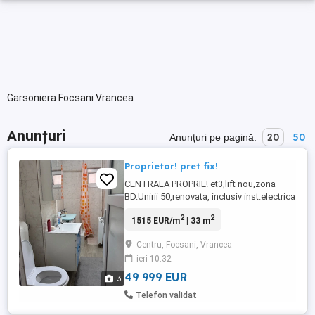
Garsoniera Focsani Vrancea
Anunțuri
20
50
Anunțuri pe pagină:
Proprietar! pret fix!
CENTRALA PROPRIE! et3,lift nou,zona
BD.Unirii 50,renovata, inclusiv inst.electrica
.
2
2
1515 EUR/m
| 33 m
Centru, Focsani, Vrancea
ieri 10:32
49 999 EUR
3
Telefon validat