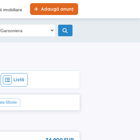
Listă
Adaugă anunț
i imobiliare
Listă
te filtrele