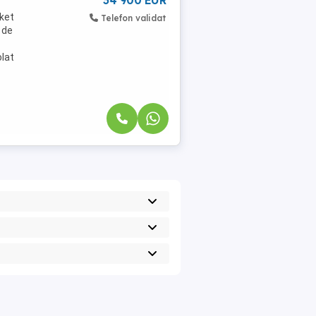
34 900 EUR
ket
Telefon validat
 de
olat