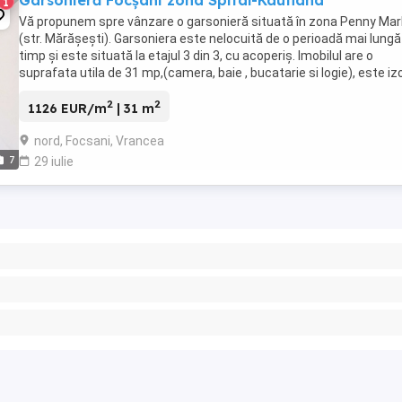
Garsonieră Focșani zona Spital-Kaufland
1
Vă propunem spre vânzare o garsonieră situată în zona Penny Mar
(str. Mărășești). Garsoniera este nelocuită de o perioadă mai lungă
timp și este situată la etajul 3 din 3, cu acoperiș. Imobilul are o
suprafata utila de 31 mp,(camera, baie , bucatarie si logie), este iz
exterior și dispune ...
2
2
1126 EUR/m
| 31 m
nord, Focsani, Vrancea
7
29 iulie