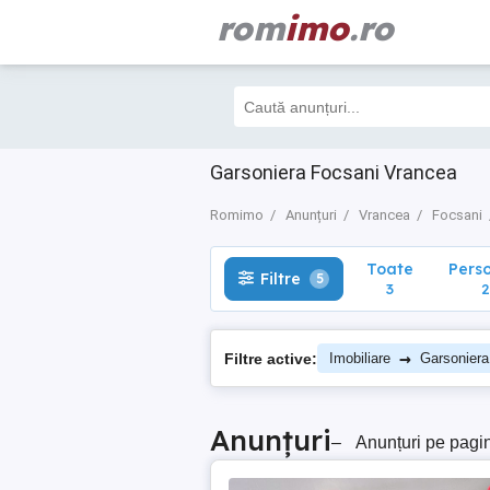
rom
imo
.ro
Toate
Perso
Filtre
5
3
2
Garsoniera Focsani Vrancea
Romimo
Anunțuri
Vrancea
Focsani
Toate
Pers
Filtre
5
3
2
→
Filtre active:
Imobiliare
Garsoniera
Anunțuri
–
Anunțuri pe pagi