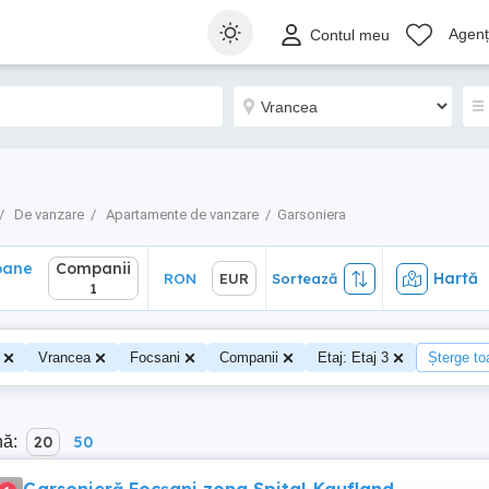
ane
Companii
Hartă
RON
EUR
Sortează
Agenți
Contul meu
1
De vanzare
Apartamente de vanzare
Garsoniera
oane
Companii
Hartă
RON
EUR
Sortează
1
Vrancea
Focsani
Companii
Etaj: Etaj 3
Șterge toa
nă:
20
50