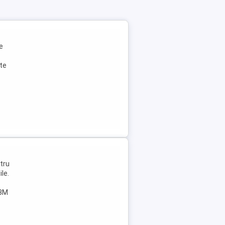
e
ate
ntru
ile.
 8M