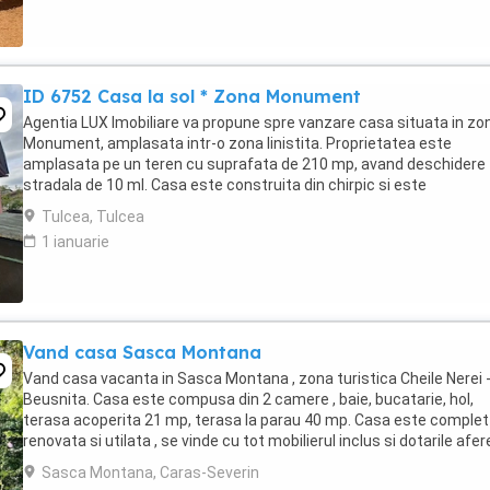
ID 6752 Casa la sol * Zona Monument
Agentia LUX Imobiliare va propune spre vanzare casa situata in zo
Monument, amplasata intr-o zona linistita. Proprietatea este
amplasata pe un teren cu suprafata de 210 mp, avand deschidere
stradala de 10 ml. Casa este construita din chirpic si este
compartimentata astfel: -hol -3 camere -bucatarie -baie Incalzirea .
Tulcea, Tulcea
1 ianuarie
Vand casa Sasca Montana
Vand casa vacanta in Sasca Montana , zona turistica Cheile Nerei 
Beusnita. Casa este compusa din 2 camere , baie, bucatarie, hol,
terasa acoperita 21 mp, terasa la parau 40 mp. Casa este complet
renovata si utilata , se vinde cu tot mobilierul inclus si dotarile afe
Comision 0% !
Sasca Montana, Caras-Severin