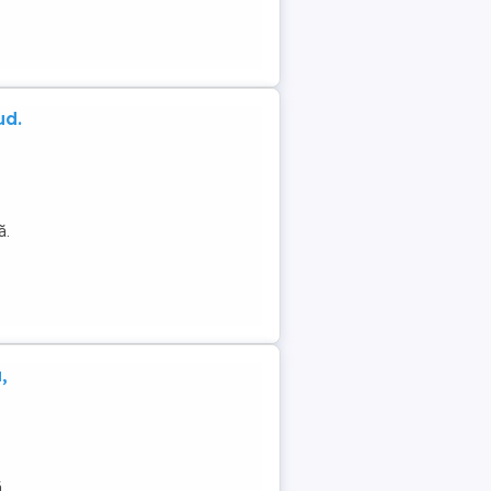
ud.
ă.
,
ă