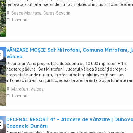
renovata si utilata , se vinde cu tot mobilierul inclus si dotarile afe
Comision 0% !
Sasca Montana, Caras-Severin
1 ianuarie
VÂNZARE MOŞIE Sat Mitrofani, Comuna Mitrofani, j
Vâlcea
Proprietar Vând proprietate deosebită cu 10.000 mp teren + 1,6
hectare pădure | Sat Mitrofani, Județul Vâlcea Dacă îți dorești o
proprietate unde natura, liniștea și potențialul investițional se
întâlnesc într-un singur loc, această ofertă este o oportunitate rar
Situată în satul Mitrofani, județul ...
Mitrofani, Valcea
1 ianuarie
DECEBAL RESORT 4* – Afacere de vânzare | Dubova
Cazanele Dunării