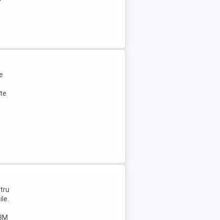
e
ate
ntru
ile.
 8M