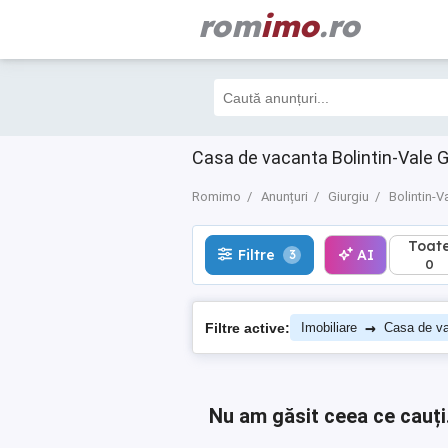
rom
imo
.ro
Toate
Filtre
AI
3
0
Casa de vacanta Bolintin-Vale G
Romimo
Anunțuri
Giurgiu
Bolintin-V
Toat
Filtre
AI
3
0
→
Filtre active:
Imobiliare
Casa de v
Nu am găsit ceea ce cauți