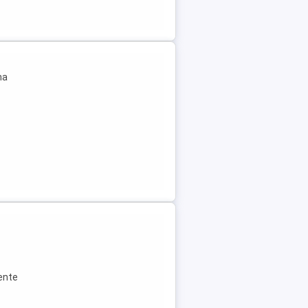
na
..
-
rente