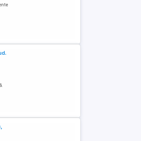
rente
ud.
ă.
,