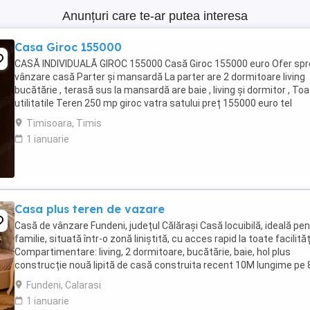
Anunțuri care te-ar putea interesa
Casa Giroc 155000
CASĂ INDIVIDUALĂ GIROC 155000 Casă Giroc 155000 euro Ofer spr
vânzare casă Parter și mansardă La parter are 2 dormitoare living
bucătărie , terasă sus la mansardă are baie , living și dormitor , To
utilitatile Teren 250 mp giroc vatra satului preț 155000 euro tel
0727516012
Timisoara, Timis
1 ianuarie
Casa plus teren de vazare
Casă de vânzare Fundeni, județul Călărași Casă locuibilă, ideală pe
familie, situată într-o zonă liniștită, cu acces rapid la toate facilităț
Compartimentare: living, 2 dormitoare, bucătărie, baie, hol plus
construcție nouă lipită de casă construita recent 10M lungime pe
lățime Teren generos ...
Fundeni, Calarasi
1 ianuarie