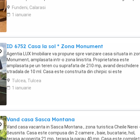
lățime Teren generos ...
Fundeni, Calarasi
1 ianuarie
ID 6752 Casa la sol * Zona Monument
Agentia LUX Imobiliare va propune spre vanzare casa situata in zo
Monument, amplasata intr-o zona linistita. Proprietatea este
amplasata pe un teren cu suprafata de 210 mp, avand deschidere
stradala de 10 ml. Casa este construita din chirpic si este
compartimentata astfel: -hol -3 camere -bucatarie -baie Incalzirea .
Tulcea, Tulcea
1 ianuarie
Vand casa Sasca Montana
Vand casa vacanta in Sasca Montana , zona turistica Cheile Nerei 
Beusnita. Casa este compusa din 2 camere , baie, bucatarie, hol,
terasa acoperita 21 mp, terasa la parau 40 mp. Casa este complet