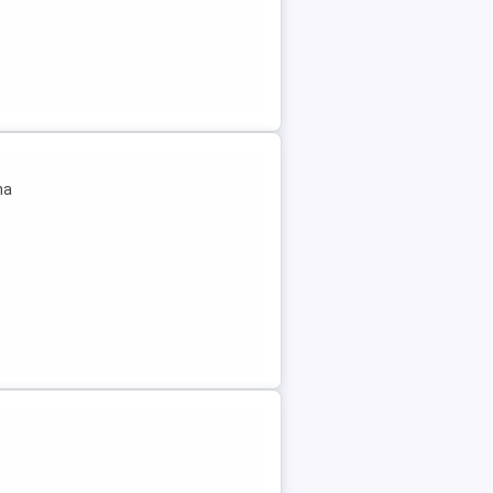
na
..
-