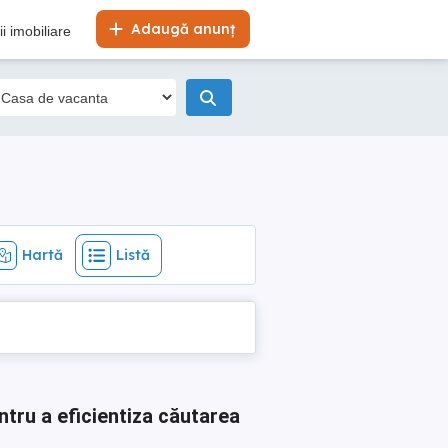
Hartă
Listă
Adaugă anunț
i imobiliare
Hartă
Listă
ntru a eficientiza căutarea