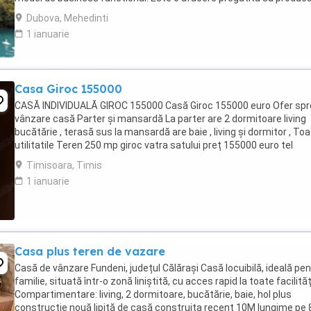
venituri din prima zi, situat în ...
Dubova, Mehedinti
1 ianuarie
Casa Giroc 155000
CASĂ INDIVIDUALĂ GIROC 155000 Casă Giroc 155000 euro Ofer spr
vânzare casă Parter și mansardă La parter are 2 dormitoare living
bucătărie , terasă sus la mansardă are baie , living și dormitor , To
utilitatile Teren 250 mp giroc vatra satului preț 155000 euro tel
0727516012
Timisoara, Timis
1 ianuarie
Casa plus teren de vazare
Casă de vânzare Fundeni, județul Călărași Casă locuibilă, ideală pe
familie, situată într-o zonă liniștită, cu acces rapid la toate facilităț
Compartimentare: living, 2 dormitoare, bucătărie, baie, hol plus
construcție nouă lipită de casă construita recent 10M lungime pe