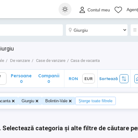
Persoane
Companii
RON
EUR
Sortează
Agenți
Contul meu
0
0
iurgiu
ale
De vanzare
Case de vanzare
Casa de vacanta
e
Persoane
Companii
RON
EUR
Sortează
0
0
acanta
Giurgiu
Bolintin-Vale
Șterge toate filtrele
.
Selectează categoria și alte filtre de căutare pe