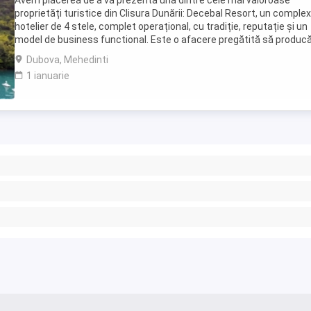
Avem plăcerea de a vă prezenta una dintre cele mai valoroase
proprietăți turistice din Clisura Dunării: Decebal Resort, un complex
hotelier de 4 stele, complet operațional, cu tradiție, reputație și un
model de business functional. Este o afacere pregătită să produc
venituri din prima zi, situat în ...
Dubova, Mehedinti
1 ianuarie