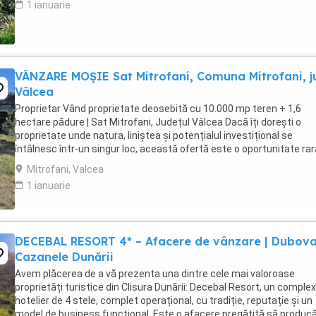
1 ianuarie
VÂNZARE MOŞIE Sat Mitrofani, Comuna Mitrofani, j
Vâlcea
Proprietar Vând proprietate deosebită cu 10.000 mp teren + 1,6
hectare pădure | Sat Mitrofani, Județul Vâlcea Dacă îți dorești o
proprietate unde natura, liniștea și potențialul investițional se
întâlnesc într-un singur loc, această ofertă este o oportunitate rar
Situată în satul Mitrofani, județul ...
Mitrofani, Valcea
1 ianuarie
DECEBAL RESORT 4* – Afacere de vânzare | Dubova
Cazanele Dunării
Avem plăcerea de a vă prezenta una dintre cele mai valoroase
proprietăți turistice din Clisura Dunării: Decebal Resort, un complex
hotelier de 4 stele, complet operațional, cu tradiție, reputație și un
model de business functional. Este o afacere pregătită să produc