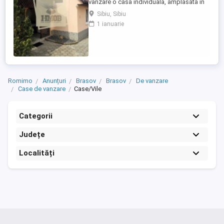
vanzare o casa individuala, amplasata in
cartierul Turnisor, intr-o zona linistita de
Sibiu, Sibiu
case, ideala pentru locuit sau investitie.
1 ianuarie
Proprietatea dispune de o suprafata utila
de aproximativ 150 mp, suprafata
construita de 220 mp, fiind edificata pe un
teren generos ...
Romimo
Anunțuri
Brasov
Brasov
De vanzare
Case de vanzare
Case/Vile
Categorii
Județe
Localități