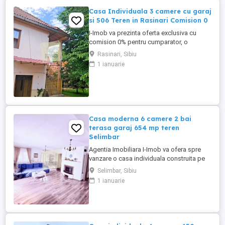
Casa Individuala 3 camere cu garaj
si 506 Teren in Rasinari Comision 0
I-Imob va prezinta oferta exclusiva cu
comision 0% pentru cumparator, o
proprietate deosebita situata in
Rasinari, Sibiu
pitoreasca localitate Rasinari, locul ideal
1 ianuarie
pentru cei care isi doresc liniste, aer curat
si un stil de viata autentic, la doar cateva
minute de Sibiu. Aceasta casa individuala
impresioneaza prin ...
Casa moderna 6 camere 2 bai
terasa garaj 654 mp teren
Selimbar
Agentia Imobiliara I-Imob va ofera spre
vanzare o casa individuala construita pe
un teren de 654 mp cu deschidere de 19
Selimbar, Sibiu
ml. la 2 strazi pavate si dotate cu iluminat
1 ianuarie
stradal, formata din 6 camere cu 2 bai,
garaj, carport, terasa si spatii pentru
depozitare, situata in Localitatea
Selimbar, zona ...