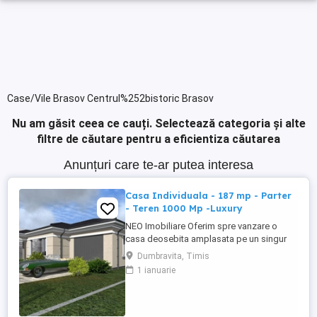
Case/Vile Brasov Centrul%252bistoric Brasov
Nu am găsit ceea ce cauți.
Selectează categoria și alte
filtre de căutare pentru a eficientiza căutarea
Anunțuri care te-ar putea interesa
Casa Individuala - 187 mp - Parter
- Teren 1000 Mp -Luxury
NEO Imobiliare Oferim spre vanzare o
casa deosebita amplasata pe un singur
nivel, cu incaperi inalte de pana la 3 m.
Dumbravita, Timis
Astfel ofera spatiu, lumina si senzatie
1 ianuarie
clara de confort superior. Casa are o
suprafata utila de 162 mp + 25 mp terasa
si este amplasata de po parcela de teren
de 1000 mp. . Compartimentare: -hol ...