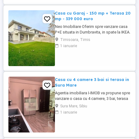
Casa cu Garaj - 150 mp + Terasa 20
mp - 339 000 euro
Neo Imobiliare Oferim spre vanzare casa
P+E situata in Dumbravita, in spate la IKEA.
Suprafata casei este de 155 mp + 20 mp
Timisoara, Timis
terasa, iar terenul pe care este aplasata
1 ianuarie
casa este de 370 mp. Compartimentare:
Parter: - hol de acces; - dormitor / birou; -
living; - bucatarie; - spatiu depozitare; -
baie; ...
Casa cu 4 camere 3 bai si terasa in
Sura Mare
Agentia imobiliara I-IMOB va propune spre
vanzare o casa cu 4 camere, 3 bai, terasa
si parcare privata, cu o suprafata totala de
Sura Mare, Sibiu
135 mp din care utila de 120 mp, situata
1 ianuarie
intr-o zona linistita si usor accesibila din
#536;ura Mare, judetul Sibiu, la numai 5
minute de oras. Imobilul este pretabil atat
...