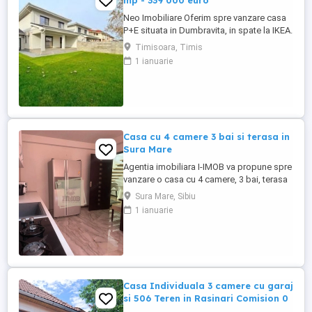
mp - 339 000 euro
Neo Imobiliare Oferim spre vanzare casa
P+E situata in Dumbravita, in spate la IKEA.
Suprafata casei este de 155 mp + 20 mp
Timisoara, Timis
terasa, iar terenul pe care este aplasata
1 ianuarie
casa este de 370 mp. Compartimentare:
Parter: - hol de acces; - dormitor / birou; -
living; - bucatarie; - spatiu depozitare; -
baie; ...
Casa cu 4 camere 3 bai si terasa in
Sura Mare
Agentia imobiliara I-IMOB va propune spre
vanzare o casa cu 4 camere, 3 bai, terasa
si parcare privata, cu o suprafata totala de
Sura Mare, Sibiu
135 mp din care utila de 120 mp, situata
1 ianuarie
intr-o zona linistita si usor accesibila din
#536;ura Mare, judetul Sibiu, la numai 5
minute de oras. Imobilul este pretabil atat
...
Casa Individuala 3 camere cu garaj
si 506 Teren in Rasinari Comision 0