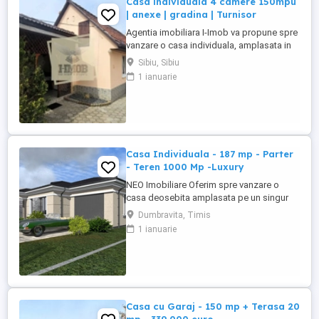
Casa individuala 4 camere 150mpu
| anexe | gradina | Turnisor
Agentia imobiliara I-Imob va propune spre
vanzare o casa individuala, amplasata in
cartierul Turnisor, intr-o zona linistita de
Sibiu, Sibiu
case, ideala pentru locuit sau investitie.
1 ianuarie
Proprietatea dispune de o suprafata utila
de aproximativ 150 mp, suprafata
construita de 220 mp, fiind edificata pe un
teren generos ...
Casa Individuala - 187 mp - Parter
- Teren 1000 Mp -Luxury
NEO Imobiliare Oferim spre vanzare o
casa deosebita amplasata pe un singur
nivel, cu incaperi inalte de pana la 3 m.
Dumbravita, Timis
Astfel ofera spatiu, lumina si senzatie
1 ianuarie
clara de confort superior. Casa are o
suprafata utila de 162 mp + 25 mp terasa
si este amplasata de po parcela de teren
de 1000 mp. . Compartimentare: -hol ...
Casa cu Garaj - 150 mp + Terasa 20