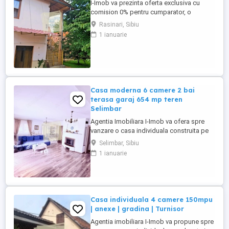
I-Imob va prezinta oferta exclusiva cu
comision 0% pentru cumparator, o
proprietate deosebita situata in
Rasinari, Sibiu
pitoreasca localitate Rasinari, locul ideal
1 ianuarie
pentru cei care isi doresc liniste, aer curat
si un stil de viata autentic, la doar cateva
minute de Sibiu. Aceasta casa individuala
impresioneaza prin ...
Casa moderna 6 camere 2 bai
terasa garaj 654 mp teren
Selimbar
Agentia Imobiliara I-Imob va ofera spre
vanzare o casa individuala construita pe
un teren de 654 mp cu deschidere de 19
Selimbar, Sibiu
ml. la 2 strazi pavate si dotate cu iluminat
1 ianuarie
stradal, formata din 6 camere cu 2 bai,
garaj, carport, terasa si spatii pentru
depozitare, situata in Localitatea
Selimbar, zona ...
Casa individuala 4 camere 150mpu
| anexe | gradina | Turnisor
Agentia imobiliara I-Imob va propune spre