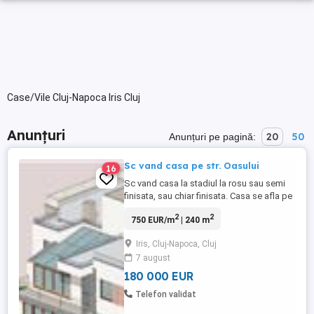
Case/Vile Cluj-Napoca Iris Cluj
Anunțuri
20
50
Anunțuri pe pagină:
Sc vand casa pe str. Oasului
16
Sc vand casa la stadiul la rosu sau semi
finisata, sau chiar finisata. Casa se afla pe
str. Valea Chintaului, suprafa teren al casei
2
2
750 EUR/m
| 240 m
este 451 mp si 100 mp drum. Iar suprafata
utila a casei construite 240 mp si este
Iris, Cluj-Napoca, Cluj
compusa la etaj 2 dormitoare 1 baie,
7 august
dormitor matrimonial cu dresing si baie,
Teresa, ...
180 000 EUR
Telefon validat