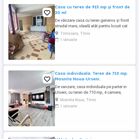
Casa cu teren de 915 mp și front de
20 ml
De vânzare casa cu teren generos și front
stradal mare, ideală atât pentru locuit cat
și pentru investitie. Proprietatea
Timisoara, Timis
beneficiază de un teren spațios oferind
1 ianuarie
multiple posibilități de amenajare.Frontul
stradal de 20.6 ml asigură acces facil fiind
potrivit pentru o construcție nouă sau
duplex.Locuinta ...
Casa individuala. Teren de 710 mp.
Mosnita Noua-Urseni.
De vanzare, casa individuala pe parter in
Urseni, cu teren de 710 mp, 4 camere,
living, bucatarie, 3 dormitoare, 2 bai,
Mosnita Noua, Timis
terasa inchisa, placa de beton si spatiu de
1 ianuarie
depozitare in pod, acoperis din tigla,
panouri solare, curte amenajata cu pavaj,
gazon, sistem de irigatie automatizat,
mobilata si utilata ...