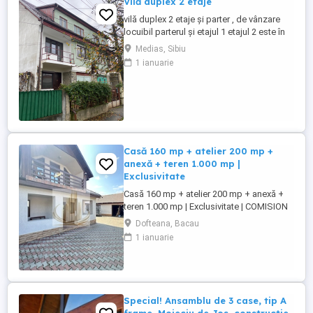
Vilă duplex 2 etaje
vilă duplex 2 etaje și parter , de vânzare
locuibil parterul și etajul 1 etajul 2 este în
amenajare garaj parter curte mare 175 mp
Medias, Sibiu
în spate individuală și în față 30 mp
1 ianuarie
parcare individuală în față curent trifazic
centrală viesmann nouă pe instalație de
cupru termopane tripan peste tot vila este
...
Casă 160 mp + atelier 200 mp +
anexă + teren 1.000 mp |
Exclusivitate
Casă 160 mp + atelier 200 mp + anexă +
teren 1.000 mp | Exclusivitate | COMISION
0% GRAND MOBILIS IMOBILIARE vă
Dofteana, Bacau
propune, în exclusivitate, o proprietate cu
1 ianuarie
multiple posibilități de utilizare, situată pe
Strada Prosperității nr. 25, într-o poziție
excelentă, în spatele Primăriei, în imediata
apropiere ...
Special! Ansamblu de 3 case, tip A