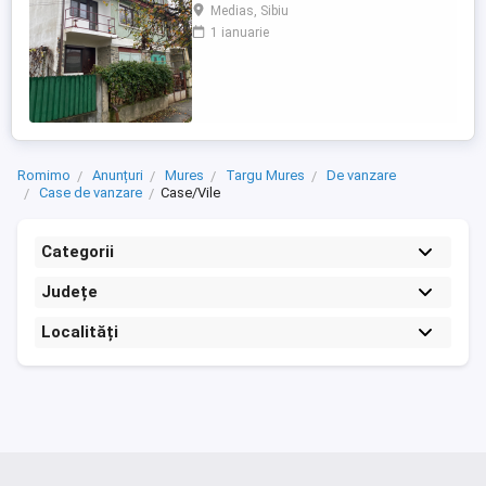
amenajare garaj parter curte mare 175 mp
Medias, Sibiu
în spate individuală și în față 30 mp
1 ianuarie
parcare individuală în față curent trifazic
centrală viesmann nouă pe instalație de
cupru termopane tripan peste tot vila este
...
Romimo
Anunțuri
Mures
Targu Mures
De vanzare
Case de vanzare
Case/Vile
Categorii
Județe
Localități