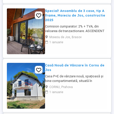
apropiere ...
Special! Ansamblu de 3 case, tip A
frame, Moieciu de Jos, constructie
2025
Comision cumparator: 2% + TVA, din
valoarea de tranzactionare. ASCENDENT
IMOBILIARE propune spre vanzare un
Moieciu de Jos, Brasov
ansamblu turistic deosebit, format din 3
1 ianuarie
unitati de cazare tip A Frame, situat in una
dintre cele mai cautate zone turistice ale
Romaniei, Moieciu de Jos, Brasov. Va
invitam sa experimentati ...
Casă Nouă de Vânzare în Cornu de
Jos
Casa P+E de vânzare nouă, spațioasă și
bine compartimentată, situată în
pitorescul Cornu de Jos, județul Prahova
CORNU, Prahova
– un loc ideal pentru locuit permanent sau
1 ianuarie
pentru o reședință de vacanță. - Suprafață
construită: 149 mp - Suprafață utilă: 115
mp - Teren: 550 mp, cu deschidere de 14
ml la drum - Structură: ...