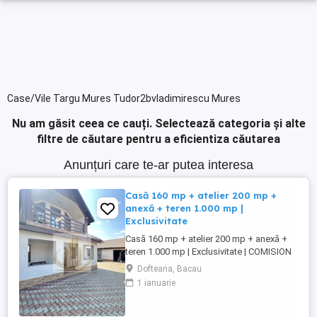
Case/Vile Targu Mures Tudor2bvladimirescu Mures
Nu am găsit ceea ce cauți.
Selectează categoria și alte
filtre de căutare pentru a eficientiza căutarea
Anunțuri care te-ar putea interesa
Casă 160 mp + atelier 200 mp +
anexă + teren 1.000 mp |
Exclusivitate
Casă 160 mp + atelier 200 mp + anexă +
teren 1.000 mp | Exclusivitate | COMISION
0% GRAND MOBILIS IMOBILIARE vă
Dofteana, Bacau
propune, în exclusivitate, o proprietate cu
1 ianuarie
multiple posibilități de utilizare, situată pe
Strada Prosperității nr. 25, într-o poziție
excelentă, în spatele Primăriei, în imediata