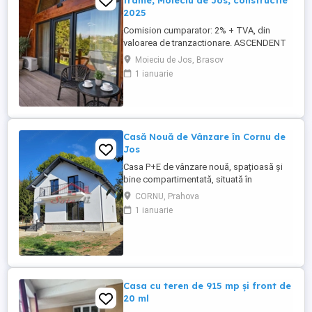
frame, Moieciu de Jos, constructie
2025
Comision cumparator: 2% + TVA, din
valoarea de tranzactionare. ASCENDENT
IMOBILIARE propune spre vanzare un
Moieciu de Jos, Brasov
ansamblu turistic deosebit, format din 3
1 ianuarie
unitati de cazare tip A Frame, situat in una
dintre cele mai cautate zone turistice ale
Romaniei, Moieciu de Jos, Brasov. Va
invitam sa experimentati ...
Casă Nouă de Vânzare în Cornu de
Jos
Casa P+E de vânzare nouă, spațioasă și
bine compartimentată, situată în
pitorescul Cornu de Jos, județul Prahova
CORNU, Prahova
– un loc ideal pentru locuit permanent sau
1 ianuarie
pentru o reședință de vacanță. - Suprafață
construită: 149 mp - Suprafață utilă: 115
mp - Teren: 550 mp, cu deschidere de 14
ml la drum - Structură: ...
Casa cu teren de 915 mp și front de
20 ml