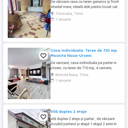
De vânzare casa cu teren generos și front
stradal mare, ideală atât pentru locuit cat
și pentru investitie. Proprietatea
Timisoara, Timis
beneficiază de un teren spațios oferind
1 ianuarie
multiple posibilități de amenajare.Frontul
stradal de 20.6 ml asigură acces facil fiind
potrivit pentru o construcție nouă sau
duplex.Locuinta ...
Casa individuala. Teren de 710 mp.
Mosnita Noua-Urseni.
De vanzare, casa individuala pe parter in
Urseni, cu teren de 710 mp, 4 camere,
living, bucatarie, 3 dormitoare, 2 bai,
Mosnita Noua, Timis
terasa inchisa, placa de beton si spatiu de
1 ianuarie
depozitare in pod, acoperis din tigla,
panouri solare, curte amenajata cu pavaj,
gazon, sistem de irigatie automatizat,
mobilata si utilata ...
Vilă duplex 2 etaje
vilă duplex 2 etaje și parter , de vânzare
locuibil parterul și etajul 1 etajul 2 este în