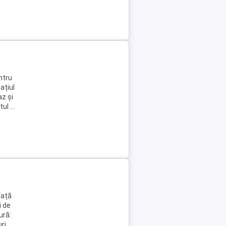
ntru
ațiul
az și
l ...
față
i de
ură:
ri