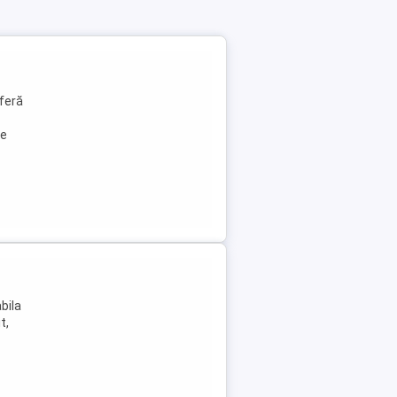
oferă
le
abila
t,