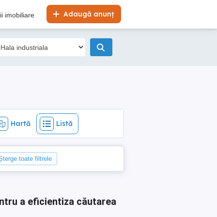
Hartă
Listă
Adaugă anunț
i imobiliare
Hartă
Listă
Șterge toate filtrele
ntru a eficientiza căutarea