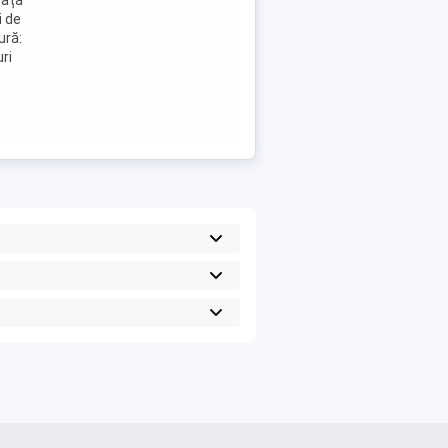
față
i de
ură:
ri