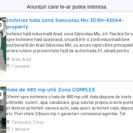
Anunțuri care te-ar putea interesa
Inchiriez hala zona Sanicolau Mic ID:RH-43064-
property
Închiriez hală industrială Arad, zona Sânicolau Mic, str. Flacăra Se 
spre închiriere hală spațioasă, situată într-o zonă industrială bine
poziționată din Arad Sânicolau Mic, cu acces rapid către principale
artere rutiere și proximitate față de autostrada A1, ideală pentru
activități de producție, ...
Arad, Arad
1 ianuarie
Hala de 480 mp utili Zona COMPLEX
Oferim spre inchiriere o hala de 480 mp utili. Hala dispune de toate
utilitatile: curent , apa, canalizare, grup sanitar propriu si este pret
pt diverse activitati: service auto, sala sport, activitati copii, depozi
etc. Pret chirie 3,8euro mp + garantie+ comisionul agentiei. Tel.
O72172133 ...
Timisoara, Timis
1 ianuarie