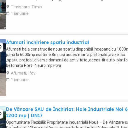
O72172133 ...
Timisoara, Timis
1 ianuarie
Afumati inchiriere spatiu industrial
Afumati hala constructie noua spatiu disponibil incepand cu 100
pana la 6000mp inaltime 8m ,usi acces marfa pietonale ,avize Isu
,spatiu pretabil diverse domenii de activitate ,acces tir auto ,plat
betonata Pret=4 euro mp+tva
Afumati, Ilfov
1 ianuarie
De Vânzare SAU de Închiriat: Hale Industriale Noi 
1200 mp | DN17
Oportunitate Flexibilă: Proprietate Industrială Nouă – De Vânzare 
De Închiriat! Vă prezentăm o proprietate industrială deosebită, fo