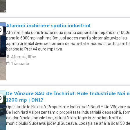
Afumati inchiriere spatiu industrial
Afumati hala constructie noua spatiu disponibil incepand cu 100
pana la 6000mp inaltime 8m ,usi acces marfa pietonale ,avize Isu
,spatiu pretabil diverse domenii de activitate ,acces tir auto ,plat
betonata Pret=4 euro mp+tva
Afumati, Ilfov
1 ianuarie
De Vânzare SAU de Închiriat: Hale Industriale Noi 
1200 mp | DN17
Oportunitate Flexibilă: Proprietate Industrială Nouă – De Vânzare 
De Închiriat! Vă prezentăm o proprietate industrială deosebită, fo
din două hale complet noi, situată strategic în zona limitrofă a
municipiului Suceava, județul Suceava. Locația se află la doar 50 d
metri de drumul național ...