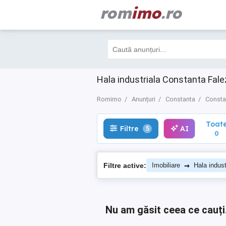
rom
imo
.ro
Toate
Filtre
AI
5
0
Hala industriala Constanta Fal
Romimo
Anunțuri
Constanta
Consta
Toat
Filtre
AI
5
0
→
Filtre active:
Imobiliare
Hala indust
Nu am găsit ceea ce cauți