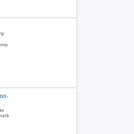
0mp
forma
600-
sau
rmată
e