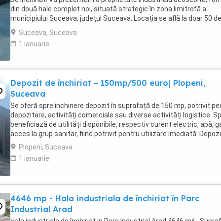
din două hale complet noi, situată strategic în zona limitrofă a
municipiului Suceava, județul Suceava. Locația se află la doar 50 d
metri de drumul național ...
Suceava, Suceava
1 ianuarie
Depozit de închiriat – 150mp/500 euro| Plopeni,
Suceava
Se oferă spre închiriere depozit în suprafață de 150 mp, potrivit pe
depozitare, activități comerciale sau diverse activități logistice. Sp
beneficiază de utilități disponibile, respectiv curent electric, apă, g
acces la grup sanitar, fiind potrivit pentru utilizare imediată. Depozitu
Plopeni, Suceava
1 ianuarie
4646 mp - Hala industriala de închiriat în Parc
Industrial Arad