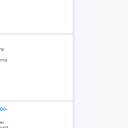
0mp
forma
600-
sau
rmată