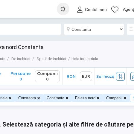
Persoane
Companii
RON
EUR
Sortează
Agenți
Contul meu
0
0
eza nord Constanta
nta
De inchiriat
Spatii de inchiriat
Hala industriala
e
Persoane
Companii
RON
EUR
Sortează
0
0
riala
Constanta
Constanta
Faleza nord
Companii
.
Selectează categoria și alte filtre de căutare pe