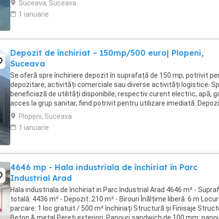
Suceava, Suceava
1 ianuarie
Depozit de închiriat – 150mp/500 euro| Plopeni,
Suceava
Se oferă spre închiriere depozit în suprafață de 150 mp, potrivit pe
depozitare, activități comerciale sau diverse activități logistice. Sp
beneficiază de utilități disponibile, respectiv curent electric, apă, g
acces la grup sanitar, fiind potrivit pentru utilizare imediată. Depozitu
Plopeni, Suceava
1 ianuarie
4646 mp - Hala industriala de închiriat în Parc
Industrial Arad
Hala industriala de închiriat in Parc Industrial Arad 4646 m² - Supra
totală: 4436 m² - Depozit: 210 m² - Birouri Înălțime liberă: 6 m Locur
parcare: 1 loc gratuit / 500 m² închiriați Structură și Finisaje Struct
Beton & metal Pereți exteriori: Panouri sandwich de 100 mm; panou