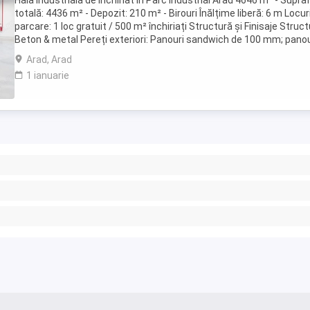
Hala industriala de închiriat in Parc Industrial Arad 4646 m² - Supra
totală: 4436 m² - Depozit: 210 m² - Birouri Înălțime liberă: 6 m Locur
parcare: 1 loc gratuit / 500 m² închiriați Structură și Finisaje Struct
Beton & metal Pereți exteriori: Panouri sandwich de 100 mm; panou
prefabricate ...
Arad, Arad
1 ianuarie