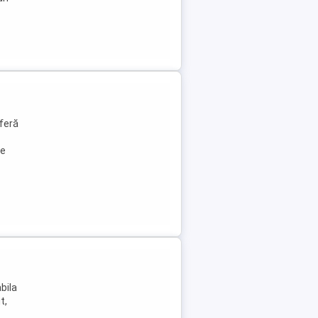
oferă
le
abila
t,