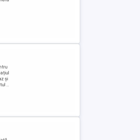
e
ntru
ațiul
az și
l ...