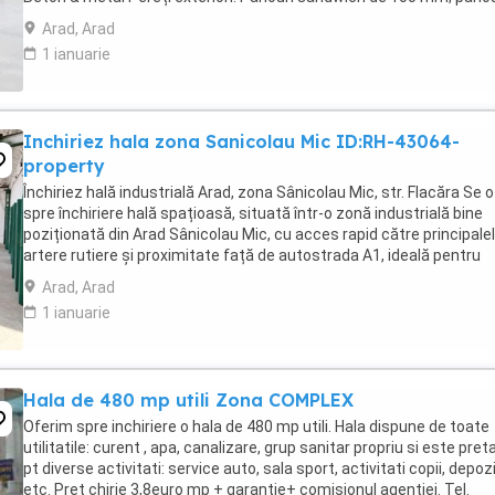
prefabricate ...
Arad, Arad
1 ianuarie
Inchiriez hala zona Sanicolau Mic ID:RH-43064-
property
Închiriez hală industrială Arad, zona Sânicolau Mic, str. Flacăra Se 
spre închiriere hală spațioasă, situată într-o zonă industrială bine
poziționată din Arad Sânicolau Mic, cu acces rapid către principale
artere rutiere și proximitate față de autostrada A1, ideală pentru
activități de producție, ...
Arad, Arad
1 ianuarie
Hala de 480 mp utili Zona COMPLEX
Oferim spre inchiriere o hala de 480 mp utili. Hala dispune de toate
utilitatile: curent , apa, canalizare, grup sanitar propriu si este pret
pt diverse activitati: service auto, sala sport, activitati copii, depozi
etc. Pret chirie 3,8euro mp + garantie+ comisionul agentiei. Tel.