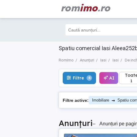
rom
imo
.ro
Toate
Filtre
AI
4
1
Spatiu comercial Iasi Aleea252
Romimo
Anunțuri
Iasi
Iasi
De inch
Toat
Filtre
AI
4
1
→
Filtre active:
Imobiliare
Spatiu com
Anunțuri
–
Anunțuri pe pagi