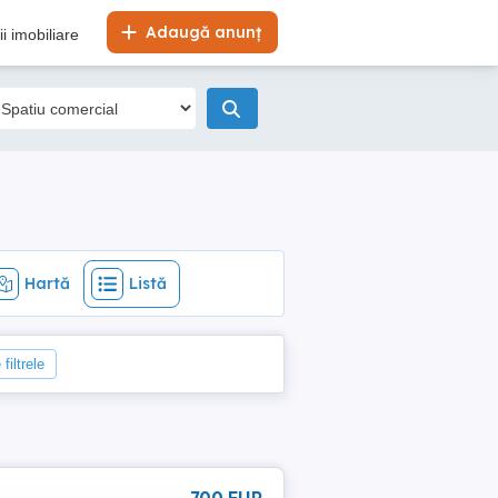
Hartă
Listă
Adaugă anunț
i imobiliare
Hartă
Listă
filtrele