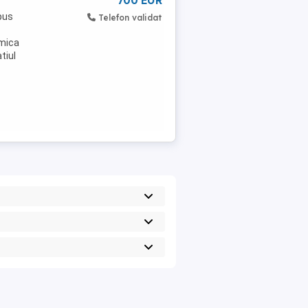
700 EUR
pus
Telefon validat
rmica
tiul