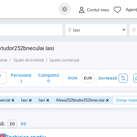
Persoane
Companii
RON
EUR
Sortează
Agenți
Contul meu
1
0
btudor252bneculai Iasi
iriat
Spatii de inchiriat
Spatiu comercial
e
Persoane
Companii
RON
EUR
Sortează
1
0
ercial
Iasi
Iasi
Aleea252btudor252bneculai
Șterge toate 
nă:
20
50