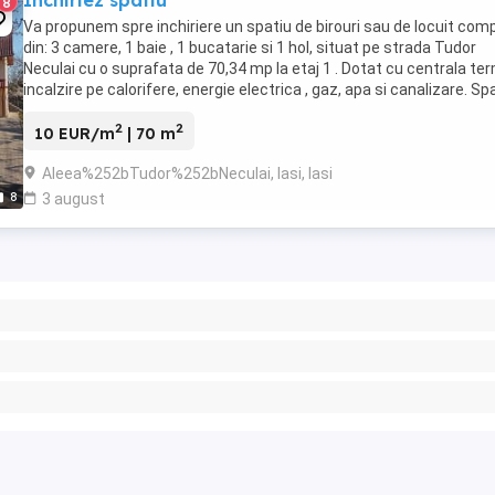
Inchiriez spatiu
8
Va propunem spre inchiriere un spatiu de birouri sau de locuit com
din: 3 camere, 1 baie , 1 bucatarie si 1 hol, situat pe strada Tudor
Neculai cu o suprafata de 70,34 mp la etaj 1 . Dotat cu centrala te
incalzire pe calorifere, energie electrica , gaz, apa si canalizare. Spa
este renovat ...
2
2
10 EUR/m
| 70 m
Aleea%252bTudor%252bNeculai, Iasi, Iasi
8
3 august