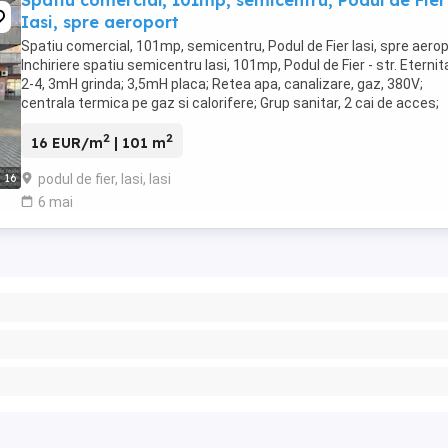
Spatiu comercial, 101mp, semicentru, Podul de Fier
Iasi, spre aeroport
Spatiu comercial, 101mp, semicentru, Podul de Fier Iasi, spre aero
Inchiriere spatiu semicentru Iasi, 101mp, Podul de Fier - str. Eternit
2-4, 3mH grinda; 3,5mH placa; Retea apa, canalizare, gaz, 380V;
centrala termica pe gaz si calorifere; Grup sanitar, 2 cai de acces;
Orientativ: 16-18 ...
2
2
16 EUR/m
| 101 m
podul de fier, Iasi, Iasi
16
6 mai