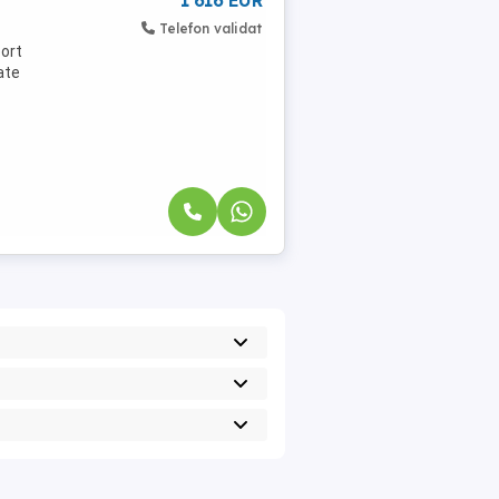
1 616 EUR
Telefon validat
port
ate