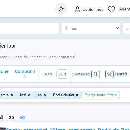
ane
Companii
Hartă
RON
EUR
Sortează
Agenți
Contul meu
1
er Iasi
iriat
Spatii de inchiriat
Spatiu comercial
oane
Companii
Hartă
RON
EUR
Sortează
0
1
ercial
Iasi
Iasi
Podul-de-fier
Șterge toate filtrele
nă:
20
50