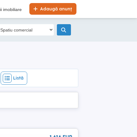
Listă
Adaugă anunț
i imobiliare
Listă