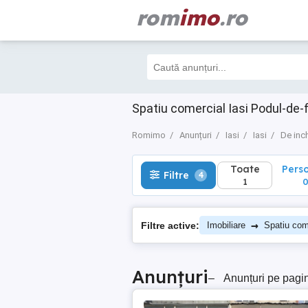
rom
imo
.ro
Toate
Perso
Filtre
4
1
0
Spatiu comercial Iasi Podul-de-fi
Romimo
Anunțuri
Iasi
Iasi
De inch
Toate
Pers
Filtre
4
1
→
Filtre active:
Imobiliare
Spatiu com
Anunțuri
–
Anunțuri pe pagi