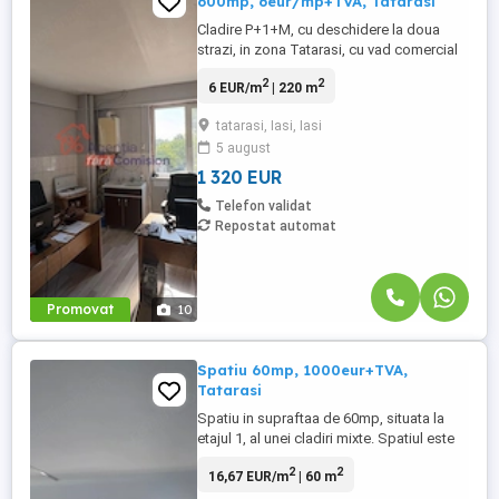
600mp, 6eur/mp+TVA, Tatarasi
Cladire P+1+M, cu deschidere la doua
strazi, in zona Tatarasi, cu vad comercial
bun, la doar 6 eur/mp+TVA. Cladirea se
2
2
6 EUR/m
| 220 m
poate inchiria pe nivele: Parter 220mp: -
intrare separata cu iesire direct in strada; -
tatarasi, Iasi, Iasi
openspace, cu inaltime de 2.7 -3.0 m; -
5 august
suprafata utila este de 220mp; -2grupuri
sanitare, se ...
1 320 EUR
Telefon validat
Repostat automat
Promovat
10
Spatiu 60mp, 1000eur+TVA,
Tatarasi
Spatiu in supraftaa de 60mp, situata la
etajul 1, al unei cladiri mixte. Spatiul este
compartimentat in mai multe camere,
2
2
16,67 EUR/m
| 60 m
pretabil pentru birouri,activitati scolare,
sediu firma, samd. Este dotat cu CT