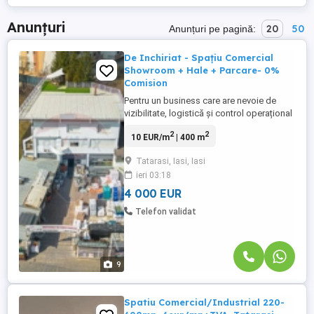
Anunțuri
20
50
Anunțuri pe pagină:
De Inchiriat - Spațiu Comercial
Showroom + Hale + Parcare- 0%
Comision
Pentru un business care are nevoie de
vizibilitate, logistică și control operațional
într-un singur loc, acest spațiu comercial
2
2
10 EUR/m
| 400 m
din Tătărași oferă o combinație rară:
showroom la stradă principală, spații
Tatarasi, Iasi, Iasi
pentru depozitare și o parcare generoasă
ieri 03:18
pentru clienți sau aprovizionare. O locație
potrivită pentru ...
4 000 EUR
Telefon validat
9
Spatiu Comercial/Industrial 220-