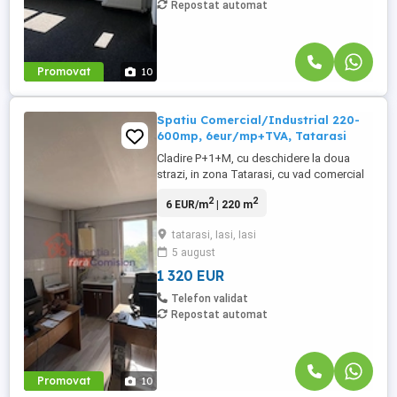
Repostat automat
Promovat
10
Spatiu Comercial/Industrial 220-
600mp, 6eur/mp+TVA, Tatarasi
Cladire P+1+M, cu deschidere la doua
strazi, in zona Tatarasi, cu vad comercial
bun, la doar 6 eur/mp+TVA. Cladirea se
2
2
6 EUR/m
| 220 m
poate inchiria pe nivele: Parter 220mp: -
intrare separata cu iesire direct in strada; -
tatarasi, Iasi, Iasi
openspace, cu inaltime de 2.7 -3.0 m; -
5 august
suprafata utila este de 220mp; -2grupuri
sanitare, se ...
1 320 EUR
Telefon validat
Repostat automat
Promovat
10