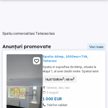
Spatiu comercial Iasi Tatarasi Iasi
Anunțuri promovate
Vezi toate
Spatiu 60mp, 1000eur+TVA,
Tatarasi
Spatiu in supraftaa de 60mp, situata la
etajul 1, al unei cladiri mixte. Spatiul este
compartimentat in mai multe camere,
2
2
16,67 EUR/m
| 60 m
pretabil pentru birouri,activitati scolare,
sediu firma, samd. Este dotat cu CT
tatarasi, Iasi, Iasi
proprie, un punct sanitar si are acces la
5 august
mansarda, spatiu ideala pentru depozitare
sau amenajarea ...
1 000 EUR
Telefon validat