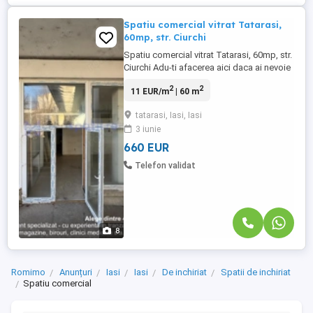
Spatiu comercial vitrat Tatarasi,
60mp, str. Ciurchi
Spatiu comercial vitrat Tatarasi, 60mp, str.
Ciurchi Adu-ti afacerea aici daca ai nevoie
de un spatiu de inchiriat in Iasi, Tatarasi,
2
2
11 EUR/m
| 60 m
pentru: productie, depozitare, magazin
sau eventual birou. Productie: alimentara
tatarasi, Iasi, Iasi
nealimentara; eventual 2 cai de acces;
3 iunie
Tatarasi - str. Ciurchi 50; 60mp; 3,5-3,8mH;
Retea ...
660 EUR
Telefon validat
8
Romimo
Anunțuri
Iasi
Iasi
De inchiriat
Spatii de inchiriat
Spatiu comercial